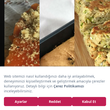
El Açması Lezzetinde:
Patatesli Gül
Böreği Tarifi
20dk
5dk
15dk
TATLI
SİZDEN
SİZDEN
GELENLER
GELENLER