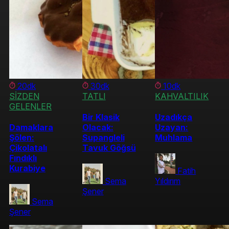
20dk
30dk
10dk
SİZDEN
TATLI
KAHVALTILIK
GELENLER
Bir Klasik
Uzadıkça
Damaklara
Olacak:
Uzayan:
Şölen:
Supangleli
Muhlama
Çikolatalı
Tavuk Göğsü
Fındıklı
Kurabiye
Fatih
Sema
Yıldırım
Şener
Sema
Şener