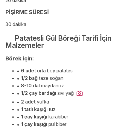
20 dakika
PİŞİRME SÜRESİ
30 dakika
Patatesli Gül Böreği Tarifi İçin
Malzemeler
Börek için:
6 adet
orta boy patates
1/2 bağ
taze soğan
8-10 dal
maydanoz
1/2 çay bardağı
sıvı yağ
2 adet
yufka
1 tatlı kaşığı
tuz
1 çay kaşığı
karabiber
1 çay kaşığı
pul biber