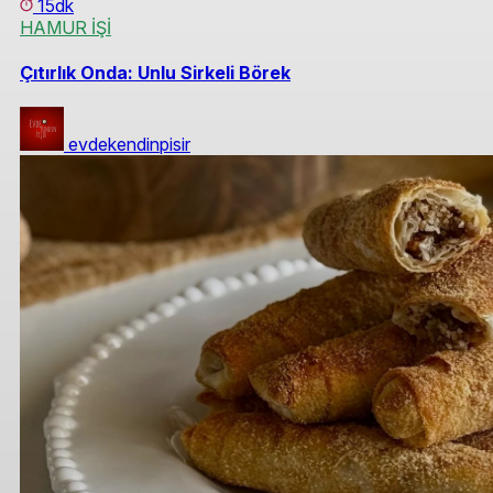
15dk
HAMUR İŞİ
Çıtırlık Onda: Unlu Sirkeli Börek
evdekendinpisir