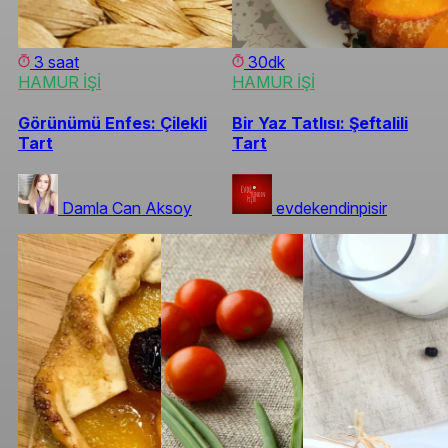
3 saat
30dk
HAMUR İŞİ
HAMUR İŞİ
Görünümü Enfes: Çilekli
Bir Yaz Tatlısı: Şeftalili
Tart
Tart
Damla Can Aksoy
evdekendinpisir