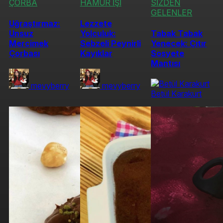
ÇORBA
HAMUR İŞİ
SİZDEN
GELENLER
Uğraştırmaz:
Lezzete
Unsuz
Yolculuk:
Tabak Tabak
Mercimek
Sebzeli Peynirli
Yenecek: Çıtır
Çorbası
Kayıklar
Sosyete
Mantısı
mevyberry
mevyberry
Betül Karakurt