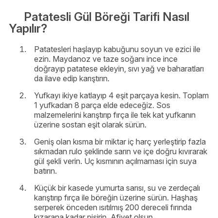
Patatesli Gül Böreği Tarifi Nasıl
Yapılır?
Patatesleri haşlayıp kabuğunu soyun ve ezici ile
ezin. Maydanoz ve taze soğanı ince ince
doğrayıp patatese ekleyin, sıvı yağ ve baharatları
da ilave edip karıştırın.
Yufkayı ikiye katlayıp 4 eşit parçaya kesin. Toplam
1 yufkadan 8 parça elde edeceğiz. Sos
malzemelerini karıştırıp fırça ile tek kat yufkanın
üzerine sostan eşit olarak sürün.
Geniş olan kısma bir miktar iç harç yerleştirip fazla
sıkmadan rulo şeklinde sarın ve içe doğru kıvırarak
gül şekli verin. Uç kısmının açılmaması için suya
batırın.
Küçük bir kasede yumurta sarısı, su ve zerdeçalı
karıştırıp fırça ile böreğin üzerine sürün. Haşhaş
serperek önceden ısıtılmış 200 dereceli fırında
kızarana kadar pişirin. Afiyet olsun.