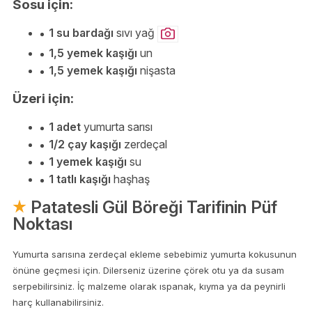
Sosu için:
1 su bardağı
sıvı yağ
1,5 yemek kaşığı
un
1,5 yemek kaşığı
nişasta
Üzeri için:
1 adet
yumurta sarısı
1/2 çay kaşığı
zerdeçal
1 yemek kaşığı
su
1 tatlı kaşığı
haşhaş
Patatesli Gül Böreği Tarifinin Püf
Noktası
Yumurta sarısına zerdeçal ekleme sebebimiz yumurta kokusunun
önüne geçmesi için. Dilerseniz üzerine çörek otu ya da susam
serpebilirsiniz. İç malzeme olarak ıspanak, kıyma ya da peynirli
harç kullanabilirsiniz.