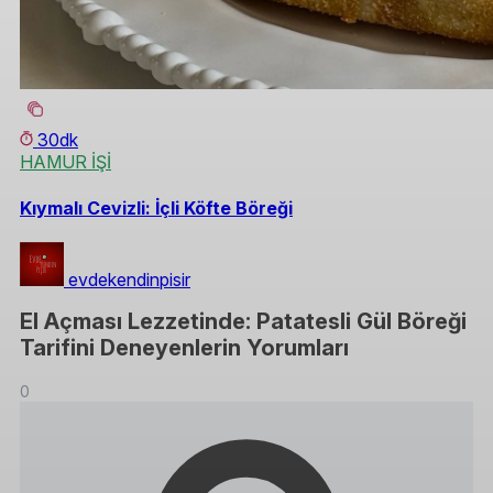
30dk
HAMUR İŞİ
Kıymalı Cevizli: İçli Köfte Böreği
evdekendinpisir
El Açması Lezzetinde: Patatesli Gül Böreği
Tarifini Deneyenlerin Yorumları
0