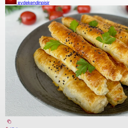
evdekendinpisir