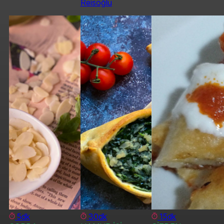
Reisoğlu
5dk
30dk
15dk