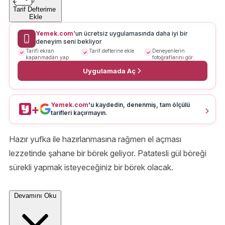
Tarif Defterime
Ekle
Yemek.com
'un ücretsiz uygulamasında daha iyi bir
deneyim seni bekliyor
Tarifi ekran
Tarif defterine ekle
Deneyenlerin
kapanmadan yap
fotoğraflarını gör
Uygulamada Aç
Yemek.com
'u kaydedin, denenmiş, tam ölçülü
+
tarifleri kaçırmayın.
Hazır yufka ile hazırlanmasına rağmen el açması
lezzetinde şahane bir börek geliyor. Patatesli gül böreği
sürekli yapmak isteyeceğiniz bir börek olacak.
Devamını Oku