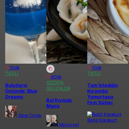
10dk
10dk
TATLI
TATLI
60dk
SİZDEN
Bulutların
Tam İstediğin
GELENLER
Üstünde: Blue
Kıvamda:
Dreams
Yumurtasız
Bol Kıymalı:
Fırın Sütlaç
Mantı
Sibel Örnek
Betül Karakurt
Mürüvvet