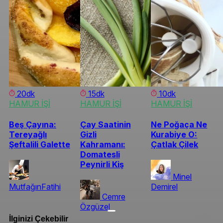
20dk
15dk
10dk
HAMUR İŞİ
HAMUR İŞİ
HAMUR İŞİ
Beş Çayına:
Çay Saatinin
Ne Poğaça Ne
Tereyağlı
Gizli
Kurabiye O:
Şeftalili Galette
Kahramanı:
Çatlak Çilek
Domatesli
Peynirli Kiş
Minel
MutfağınFatihi
Demirel
Cemre
Özgüzel