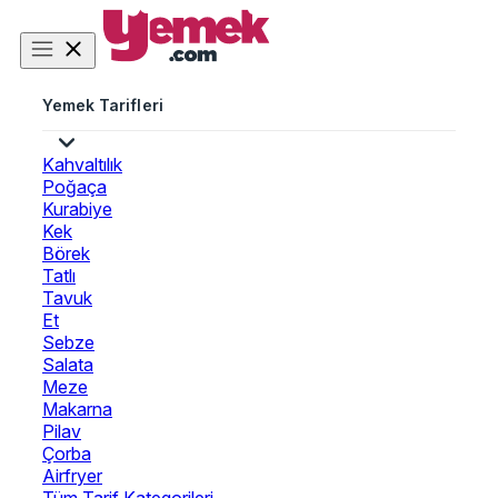
Yemek Tarifleri
Kahvaltılık
Poğaça
Kurabiye
Kek
Börek
Tatlı
Tavuk
Et
Sebze
Salata
Meze
Makarna
Pilav
Çorba
Airfryer