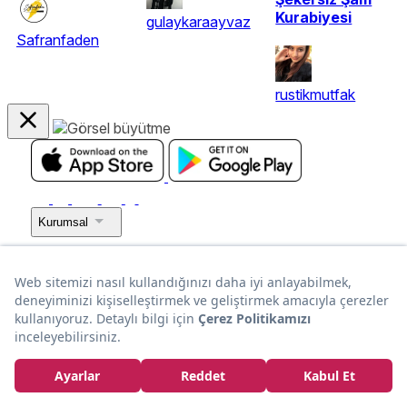
Kurabiyesi
gulaykaraayvaz
Safranfaden
rustikmutfak
Kurumsal
En Popüler Tarifler
Popüler Yaz Tarifleri
Popüler Tarif Kategorileri
Popüler Tarif Listeleri