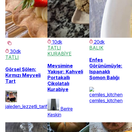
10dk
20dk
TATLI
BALIK
30dk
KURABİYE
TATLI
Enfes
Mevsimine
Görünümüyle:
Görsel Şölen:
Yakışır: Kahveli
Ispanaklı
Kırmızı Meyveli
Portakallı
Somon Balığı
Tart
Çikolatalı
Kurabiye
cemiles_kitchen
jaleden_lezzetli_tarifler
Berire
Keskin