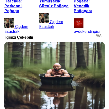
Harcıyla:
Yumuşacık:
Poğaça:
Patlıcanlı
Sütsüz Poğaça
Venedik
Poğaça
Poğaçası
Çigdem
Çigdem
Esastürk
Esastürk
evdekendinpisir