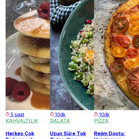
5 saat
10dk
10dk
KAHVALTILIK
SALATA
PİZZA
Herkes Çok
Uzun Süre Tok
Rejim Dostu: