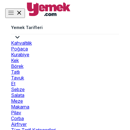
Yemek Tarifleri
Kahvaltılık
Poğaça
Kurabiye
Kek
Börek
Tatlı
Tavuk
Et
Sebze
Salata
Meze
Makarna
Pilav
Çorba
Airfryer