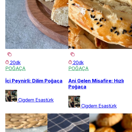
20dk
20dk
POĞAÇA
POĞAÇA
İçi Peynirli: Dilim Poğaça
Ani Gelen Misafire: Hızlı
Poğaça
Çigdem Esastürk
Çigdem Esastürk