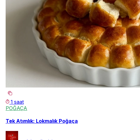
1 saat
POĞAÇA
Tek Atımlık: Lokmalık Poğaça