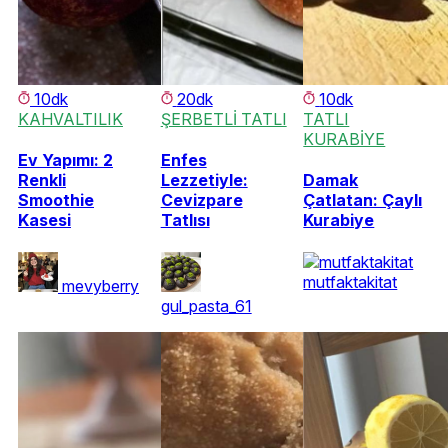
10dk
20dk
10dk
KAHVALTILIK
ŞERBETLİ TATLI
TATLI
KURABİYE
Ev Yapımı: 2
Enfes
Renkli
Lezzetiyle:
Damak
Smoothie
Cevizpare
Çatlatan: Çaylı
Kasesi
Tatlısı
Kurabiye
mutfaktakitat
mevyberry
gul_pasta_61