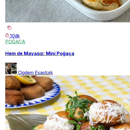
10dk
POĞAÇA
Hem de Mayasız: Mini Poğaça
Çigdem Esastürk