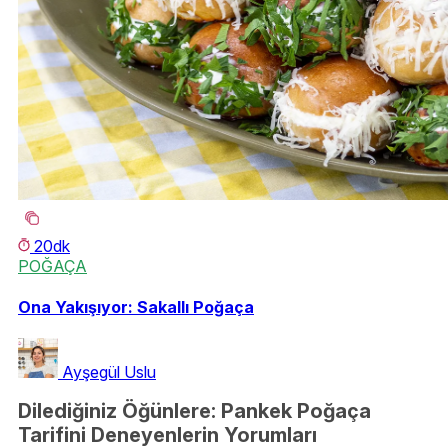
20dk
POĞAÇA
Ona Yakışıyor: Sakallı Poğaça
Ayşegül Uslu
Dilediğiniz Öğünlere: Pankek Poğaça
Tarifini Deneyenlerin Yorumları