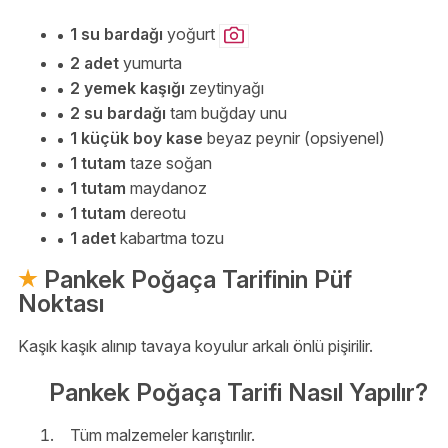
1 su bardağı
yoğurt
2 adet
yumurta
2 yemek kaşığı
zeytinyağı
2 su bardağı
tam buğday unu
1 küçük boy kase
beyaz peynir (opsiyenel)
1 tutam
taze soğan
1 tutam
maydanoz
1 tutam
dereotu
1 adet
kabartma tozu
Pankek Poğaça Tarifinin Püf
Noktası
Kaşık kaşık alınıp tavaya koyulur arkalı önlü pişirilir.
Pankek Poğaça Tarifi Nasıl Yapılır?
Tüm malzemeler karıştırılır.