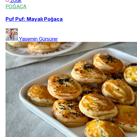
20dk
POĞAÇA
Puf Puf: Mayalı Poğaça
Yasemin Gürsürer