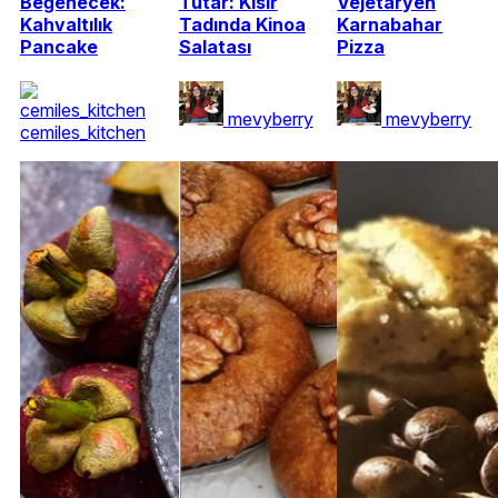
Beğenecek:
Tutar: Kısır
Vejetaryen
Kahvaltılık
Tadında Kinoa
Karnabahar
Pancake
Salatası
Pizza
mevyberry
mevyberry
cemiles_kitchen