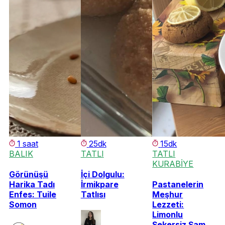
1 saat
25dk
15dk
BALIK
TATLI
TATLI
KURABİYE
Görünüşü
İçi Dolgulu:
Harika Tadı
İrmikpare
Pastanelerin
Enfes: Tuile
Tatlısı
Meşhur
Somon
Lezzeti:
Limonlu
Şekersiz Şam