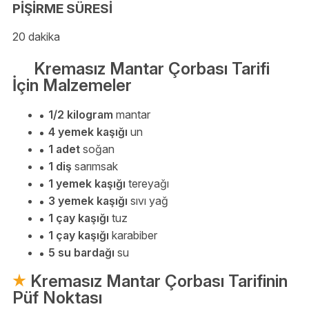
PİŞİRME SÜRESİ
20 dakika
Kremasız Mantar Çorbası Tarifi
İçin Malzemeler
1/2 kilogram
mantar
4 yemek kaşığı
un
1 adet
soğan
1 diş
sarımsak
1 yemek kaşığı
tereyağı
3 yemek kaşığı
sıvı yağ
1 çay kaşığı
tuz
1 çay kaşığı
karabiber
5 su bardağı
su
Kremasız Mantar Çorbası Tarifinin
Püf Noktası