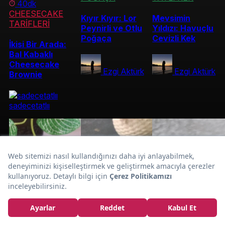
40dk
CHEESECAKE
Kıyır Kıyır: Lor
Mevsimin
TARİFLERİ
Peynirli ve Otlu
Yıldızı: Havuçlu
Poğaça
Cevizli Kek
İkisi Bir Arada:
Bal Kabaklı
Cheesecake
Ezgi Aktürk
Ezgi Aktürk
Brownie
sadecetatlıı
Kremasız
Süt de Yok:
Mantar Çorbası
Tarifi