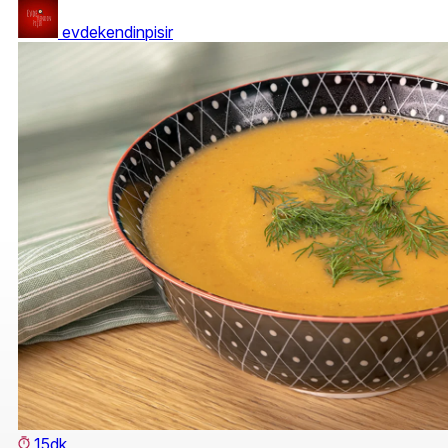
evdekendinpisir
15dk