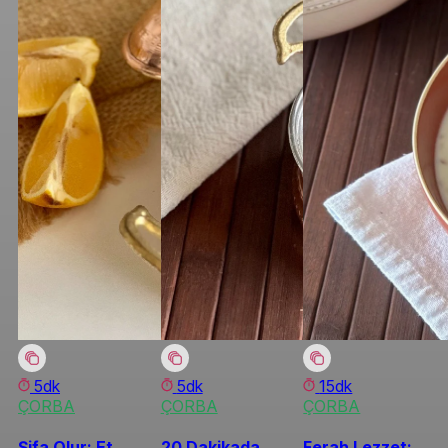
5dk
5dk
15dk
ÇORBA
ÇORBA
ÇORBA
Şifa Olur: Et
20 Dakikada
Ferah Lezzet: