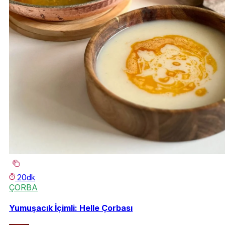
20dk
ÇORBA
Yumuşacık İçimli: Helle Çorbası