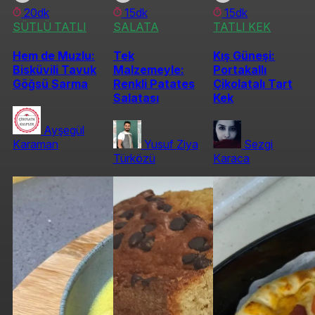
20dk
15dk
15dk
SÜTLÜ TATLI
SALATA
TATLI KEK
Hem de Muzlu:
Tek
Kış Güneşi:
Bisküvili Tavuk
Malzemeyle:
Portakallı
Göğsü Sarma
Renkli Patates
Çikolatalı Tart
Salatası
Kek
Ayşegül
Karaman
Yusuf Ziya
Sezgi
Türközü
Karaca