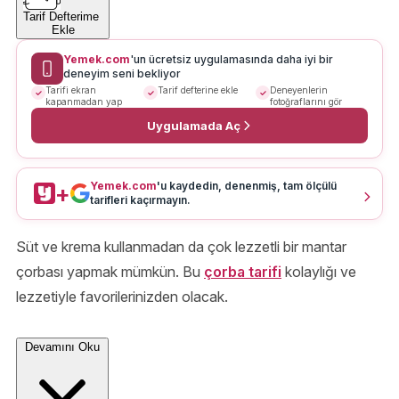
Tarif Defterime
Ekle
Yemek.com
'un ücretsiz uygulamasında daha iyi bir
deneyim seni bekliyor
Tarifi ekran
Tarif defterine ekle
Deneyenlerin
kapanmadan yap
fotoğraflarını gör
Uygulamada Aç
Yemek.com
'u kaydedin, denenmiş, tam ölçülü
+
tarifleri kaçırmayın.
Süt ve krema kullanmadan da çok lezzetli bir mantar
çorbası yapmak mümkün. Bu
çorba tarifi
kolaylığı ve
lezzetiyle favorilerinizden olacak.
Devamını Oku