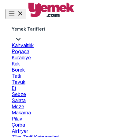
Yemek Tarifleri
Kahvaltılık
Poğaça
Kurabiye
Kek
Börek
Tatlı
Tavuk
Et
Sebze
Salata
Meze
Makarna
Pilav
Çorba
Airfryer