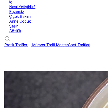
İç
Nasıl Yetiştirilir?
Egzersiz
Çiçek Bakımı
Anne Çocuk
Şaşır
Sözlük
Pratik Tarifler
Mücver Tarifi
MasterChef Tarifleri