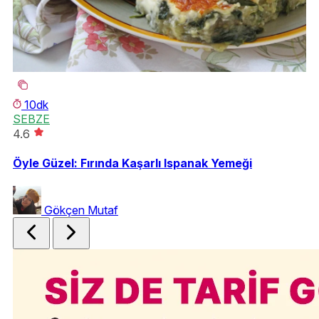
10dk
SEBZE
K
4.6
4.
Öyle Güzel: Fırında Kaşarlı Ispanak Yemeği
Ku
Gökçen Mutaf