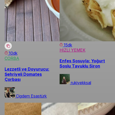
15dk
HIZLI YEMEK
10dk
ÇORBA
Enfes Sosuyla: Yoğurt
Soslu Tavuklu Siron
Lezzetli ve Doyurucu:
Şehriyeli Domates
Çorbası
rukiyekksal
Çigdem Esastürk