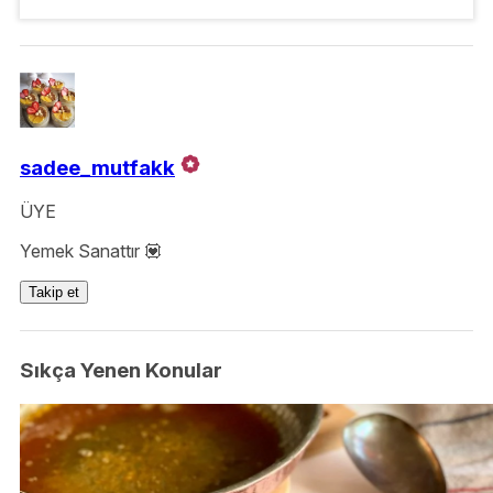
sadee_mutfakk
ÜYE
Yemek Sanattır 💟
Takip et
Sıkça Yenen Konular