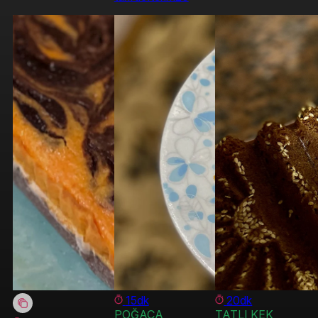
15dk
20dk
POĞAÇA
TATLI KEK