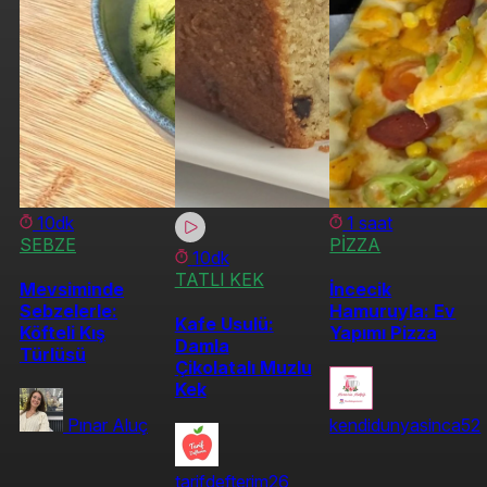
10dk
1 saat
SEBZE
PİZZA
10dk
TATLI KEK
Mevsiminde
İncecik
Sebzelerle:
Hamuruyla: Ev
Kafe Usulü:
Köfteli Kış
Yapımı Pizza
Damla
Türlüsü
Çikolatalı Muzlu
Kek
Pınar Aluç
kendidunyasinca52
tarifdefterim26