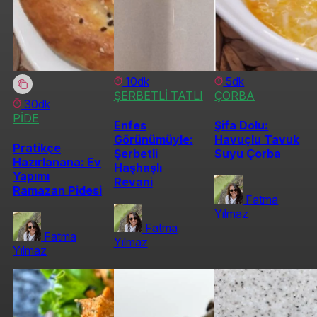
10dk
5dk
ŞERBETLİ TATLI
ÇORBA
30dk
PİDE
Enfes
Şifa Dolu:
Görünümüyle:
Havuçlu Tavuk
Pratikçe
Şerbetli
Suyu Çorba
Hazırlanana: Ev
Haşhaşlı
Yapımı
Revani
Ramazan Pidesi
Fatma
Yılmaz
Fatma
Fatma
Yılmaz
Yılmaz