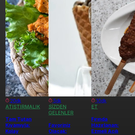
20dk
5dk
10dk
ATIŞTIRMALIK
SİZDEN
ET
GELENLER
Tam Tutan
Fırında
Kıvamıyla:
Favoriniz
Hazırlanan:
Kolay
Olacak:
Ezmeli Acılı