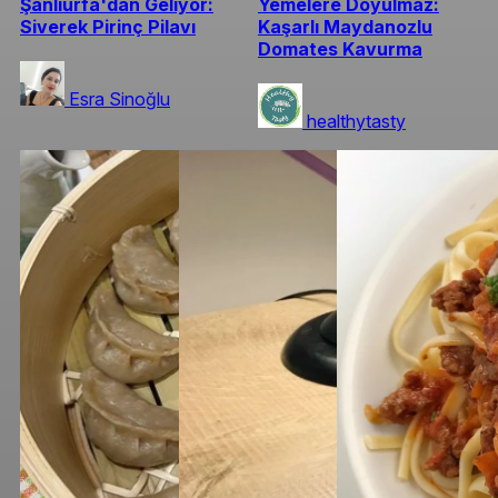
Şanlıurfa'dan Geliyor:
Yemelere Doyulmaz:
Siverek Pirinç Pilavı
Kaşarlı Maydanozlu
Domates Kavurma
Esra Sinoğlu
healthytasty