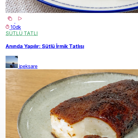
10dk
SÜTLÜ TATLI
Anında Yapılır: Sütlü İrmik Tatlısı
ipeksare