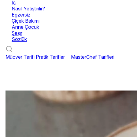
İç
Nasıl Yetiştirilir?
Egzersiz
Çiçek Bakımı
Anne Çocuk
Şaşır
Sözlük
Mücver Tarifi
Pratik Tarifler
MasterChef Tarifleri