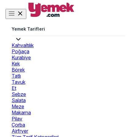
Yemek Tarifleri
Kahvaltılık
Poğaça
Kurabiye
Kek
Börek
Tatlı
Tavuk
Et
Sebze
Salata
Meze
Makarna
Pilav
Çorba
Airfryer