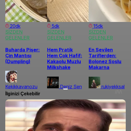
20dk
5dk
15dk
SİZDEN
SİZDEN
SİZDEN
GELENLER
GELENLER
GELENLER
Buharda Pişer:
Hem Pratik
En Sevilen
Çin Mantısı
Hem Çok Hafif:
Tariflerden:
(Dumpling)
Kakaolu Muzlu
Bolonez Soslu
Milkshake
Makarna
Kekikkavanozu
Deniz Sen
rukiyekksal