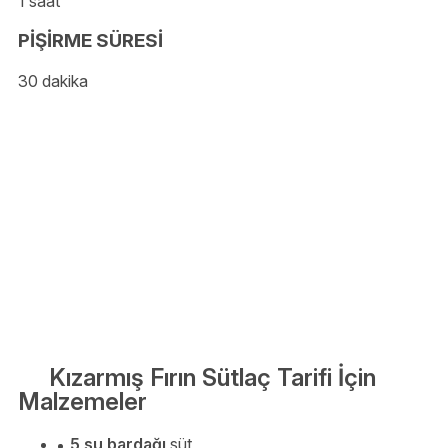
1 saat
PİŞİRME SÜRESİ
30 dakika
Kızarmış Fırın Sütlaç Tarifi İçin
Malzemeler
5 su bardağı
süt