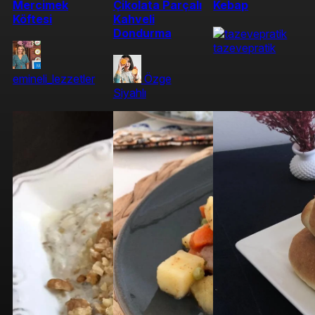
Mercimek
Çikolata Parçalı
Kebap
Köftesi
Kahveli
Dondurma
tazevepratik
emineli_lezzetler
Özge
Siyahlı