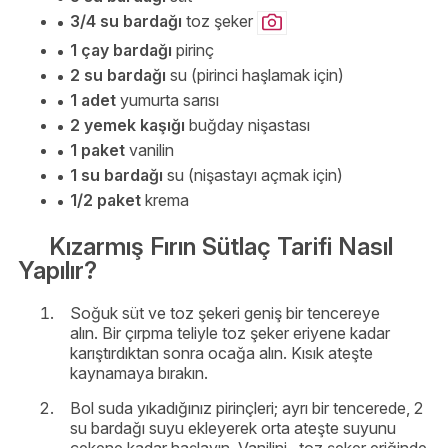
3/4 su bardağı
toz şeker
1 çay bardağı
pirinç
2 su bardağı
su (pirinci haşlamak için)
1 adet
yumurta sarısı
2 yemek kaşığı
buğday nişastası
1 paket
vanilin
1 su bardağı
su (nişastayı açmak için)
1/2 paket
krema
Kızarmış Fırın Sütlaç Tarifi Nasıl
Yapılır?
Soğuk süt ve toz şekeri geniş bir tencereye
alın. Bir çırpma teliyle toz şeker eriyene kadar
karıştırdıktan sonra ocağa alın. Kısık ateşte
kaynamaya bırakın.
Bol suda yıkadığınız pirinçleri; ayrı bir tencerede, 2
su bardağı suyu ekleyerek orta ateşte suyunu
çekene kadar haşlayın. Vanilini, toz şeker eriğinde