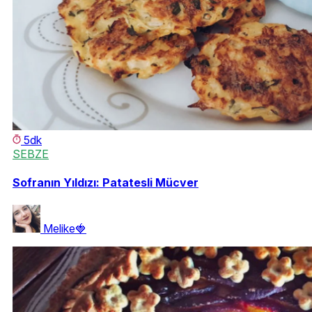
5dk
SEBZE
Sofranın Yıldızı: Patatesli Mücver
Melike🍓