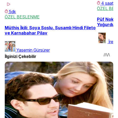
4 saat
ÖZEL BE
5dk
ÖZEL BESLENME
Püf Nokta
Yoğurdu
Müthiş İkili: Soya Soslu, Susamlı Hindi Fileto
ve Karnabahar Pilav
İrem
Yasemin Gürsürer