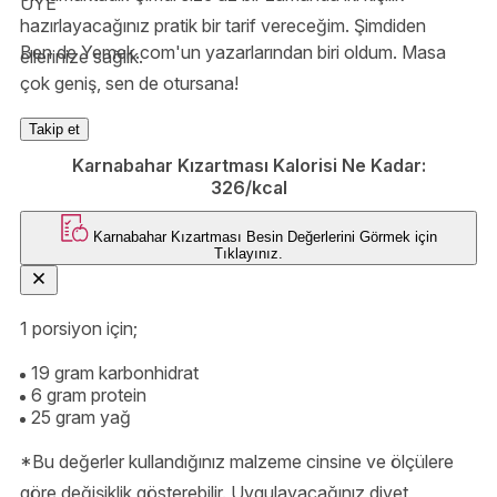
ÜYE
hazırlayacağınız pratik bir tarif vereceğim. Şimdiden
Ben de Yemek.com'un yazarlarından biri oldum. Masa
ellerinize sağlık.
çok geniş, sen de otursana!
Takip et
Karnabahar Kızartması Kalorisi Ne Kadar:
326/kcal
Karnabahar Kızartması
Besin Değerlerini Görmek için
Tıklayınız.
1 porsiyon için;
19 gram karbonhidrat
6 gram protein
25 gram yağ
*Bu değerler kullandığınız malzeme cinsine ve ölçülere
göre değişiklik gösterebilir. Uygulayacağınız diyet