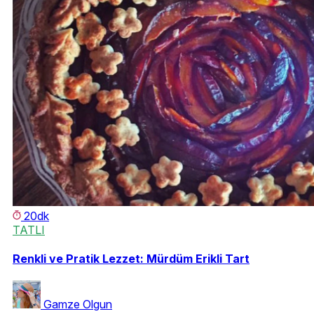
20dk
TATLI
Renkli ve Pratik Lezzet: Mürdüm Erikli Tart
Gamze Olgun