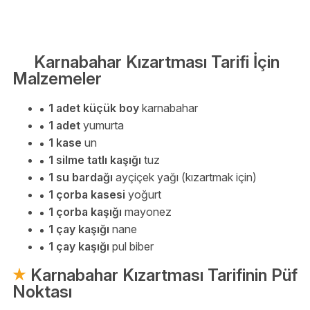
Karnabahar Kızartması Tarifi İçin
Malzemeler
1 adet küçük boy
karnabahar
1 adet
yumurta
1 kase
un
1 silme tatlı kaşığı
tuz
1 su bardağı
ayçiçek yağı (kızartmak için)
1 çorba kasesi
yoğurt
1 çorba kaşığı
mayonez
1 çay kaşığı
nane
1 çay kaşığı
pul biber
Karnabahar Kızartması Tarifinin Püf
Noktası