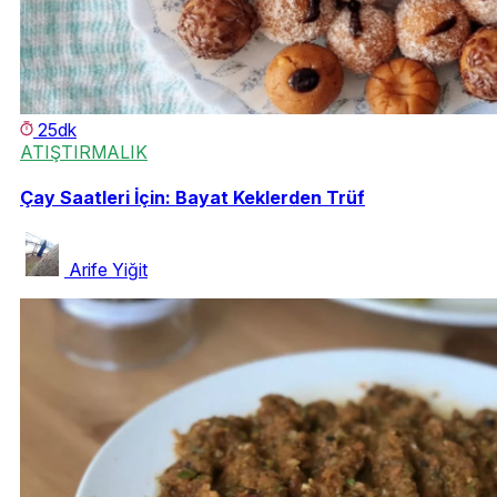
25dk
ATIŞTIRMALIK
Çay Saatleri İçin: Bayat Keklerden Trüf
Arife Yiğit