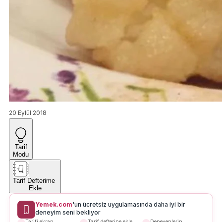
20 Eylül 2018
Tarif
Modu
Tarif Defterime
Ekle
Yemek.com
'un ücretsiz uygulamasında daha iyi bir
deneyim seni bekliyor
Tarifi ekran
Tarif defterine ekle
Deneyenlerin