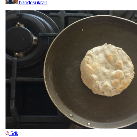
handesukran
5dk