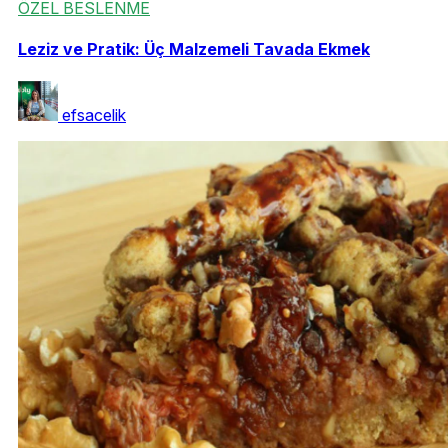
ÖZEL BESLENME
Leziz ve Pratik: Üç Malzemeli Tavada Ekmek
efsacelik