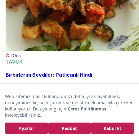
10dk
TAVUK
Birbirlerini Sevdiler: Patlıcanlı Hindi
BEGONVİL SOKAĞI