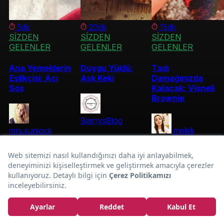
5dk
20dk
15dk
SİZDEN
SİZDEN
SİZDEN
GELENLER
GELENLER
GELENLER
Ana Yemeklerin
Duygu Yüklü:
Tadı
Eşlikçisi: Acı
Aşk Keki
Damağınızda
Sos
Kalacak: Vişneli
Brownie
BarnysBlog
mrs.sunlock
melek
belligün
Karamelli
En Sevilen:
Trileçe Tarifi