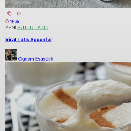
15dk
YENİ
SÜTLÜ TATLI
Viral Tatlı: Spoonful
Çigdem Esastürk