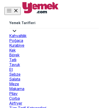
Yemek Tarifleri
Kahvaltılık
Poğaça
Kurabiye
Kek
Börek
Tatlı
Tavuk
Et
Sebze
Salata
Meze
Makarna
Pilav
Çorba
Airfryer