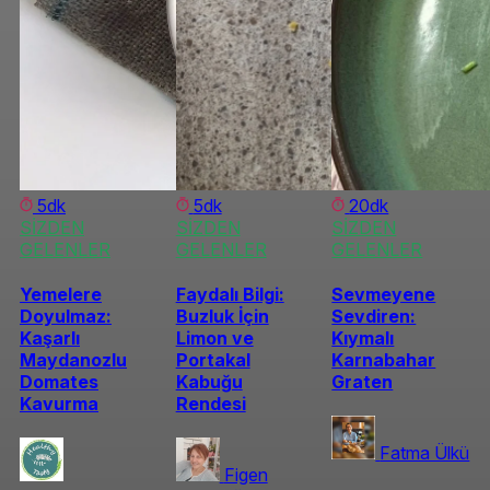
5dk
5dk
20dk
SİZDEN
SİZDEN
SİZDEN
GELENLER
GELENLER
GELENLER
Yemelere
Faydalı Bilgi:
Sevmeyene
Doyulmaz:
Buzluk İçin
Sevdiren:
Kaşarlı
Limon ve
Kıymalı
Maydanozlu
Portakal
Karnabahar
Domates
Kabuğu
Graten
Kavurma
Rendesi
Fatma Ülkü
Figen