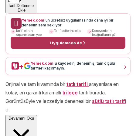
Tarif Defterime
Ekle
Yemek.com
'un ücretsiz uygulamasında daha iyi bir
deneyim seni bekliyor
Tarifi ekran
Tarif defterine ekle
Deneyenlerin
kapanmadan yap
fotoğraflarını gör
Uygulamada Aç
Yemek.com
'u kaydedin, denenmiş, tam ölçülü
+
tarifleri kaçırmayın.
Orijinal ve tam kıvamında bir
tatlı tarifi
arayanlara en
kolay, en garanti karamelli
trileçe
tarifi burada.
Görüntüsüyle ve lezzetiyle denenesi bir
sütlü tatlı tarifi
o.
Devamını Oku