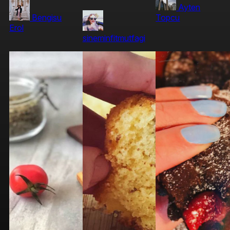
Ayten
Bengisu
Topcu
Erol
sineminfitmutfagi