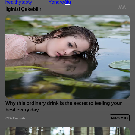
healthytasty
Yanaroğlu