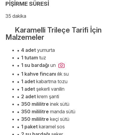
PİŞİRME SÜRESİ
35 dakika
Karamelli Trileçe Tarifi İçin
Malzemeler
4 adet
yumurta
1 tutam
tuz
1 su bardağı
un
1 kahve fincanı
ılık su
1 adet
kabartma tozu
1 adet
şekerli vanilin
2 adet
krem şanti
350 mililitre
inek sütü
350 mililitre
manda sütü
350 mililitre
keçi sütü
1 paket
karamel sos
2 su bardağı
şeker