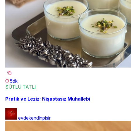
5dk
SÜTLÜ TATLI
Pratik ve Leziz: Nişastasız Muhallebi
evdekendinpisir