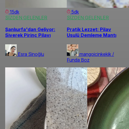
15dk
5dk
SİZDEN GELENLER
SİZDEN GELENLER
Şanlıurfa'dan Geliyor:
Pratik Lezzet: Pilav
Siverek Pirinç Pilavı
Usulü Demleme Mantı
Esra Sinoğlu
mangoicinkekik /
Funda Boz