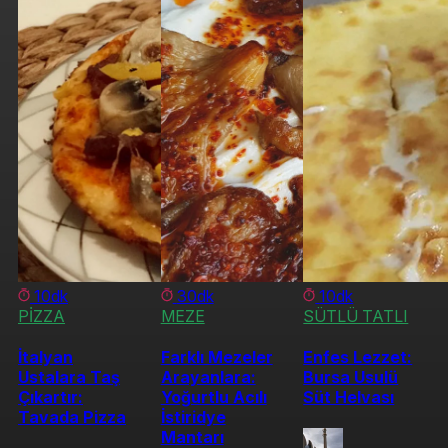
10dk
30dk
10dk
PİZZA
MEZE
SÜTLÜ TATLI
İtalyan
Farklı Mezeler
Enfes Lezzet:
Ustalara Taş
Arayanlara:
Bursa Usulü
Çıkartır:
Yoğurtlu Acılı
Süt Helvası
Tavada Pizza
İstiridye
Mantarı