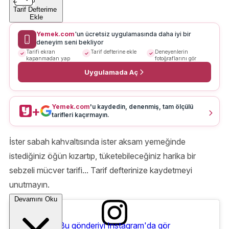
Tarif Defterime
Ekle
Yemek.com
'un ücretsiz uygulamasında daha iyi bir
deneyim seni bekliyor
Tarifi ekran
Tarif defterine ekle
Deneyenlerin
kapanmadan yap
fotoğraflarını gör
Uygulamada Aç
Yemek.com
'u kaydedin, denenmiş, tam ölçülü
+
tarifleri kaçırmayın.
İster sabah kahvaltısında ister aksam yemeğinde
istediğiniz öğün kızartıp, tüketebileceğiniz harika bir
sebzeli mücver tarifi... Tarif defterinize kaydetmeyi
unutmayın.
Devamını Oku
Bu gönderiyi Instagram'da gör