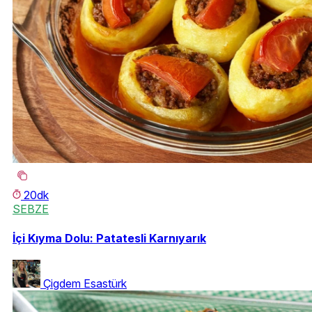
20dk
SEBZE
İçi Kıyma Dolu: Patatesli Karnıyarık
Çigdem Esastürk