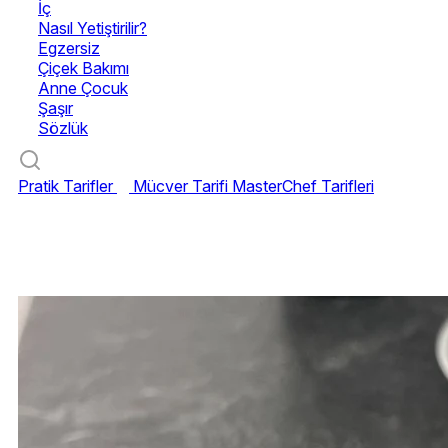
İç
Nasıl Yetiştirilir?
Egzersiz
Çiçek Bakımı
Anne Çocuk
Şaşır
Sözlük
Pratik Tarifler
Mücver Tarifi
MasterChef Tarifleri