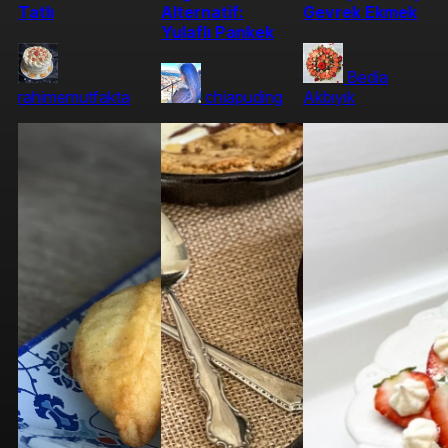
Tatlı
Alternatif:
Gevrek Ekmek
Yulaflı Pankek
Bedia
rahimemutfakta
chiapuding
Akbıyık