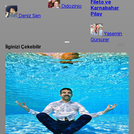
Fileto ve
Didozinio
Karnabahar
Pilav
Deniz Şen
Yasemin
Gürsürer