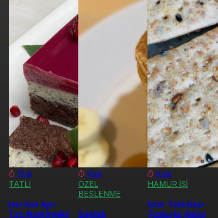
15dk
10dk
10dk
TATLI
ÖZEL
HAMUR İŞİ
BESLENME
Her Kat Ayrı
İster Tatlı İster
Tat: Narlı İrmikli
Sağlıklı
Tuzluyla: Kolay