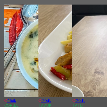
15dk
20dk
20dk
ÇORBA
TAVUK
TATLI