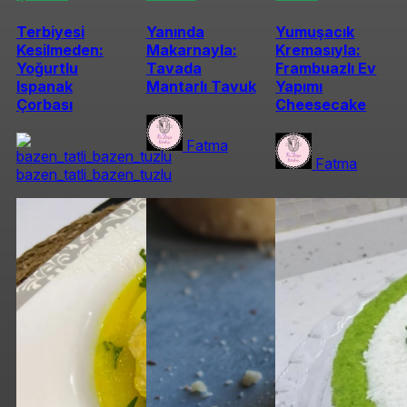
Terbiyesi
Yanında
Yumuşacık
Kesilmeden:
Makarnayla:
Kremasıyla:
Yoğurtlu
Tavada
Frambuazlı Ev
Ispanak
Mantarlı Tavuk
Yapımı
Çorbası
Cheesecake
Fatma
Fatma
bazen_tatli_bazen_tuzlu