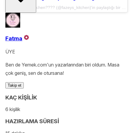
????Fa'Zeys Kitchen???? (@fazeys_kitchen)'in paylaştığı bir gönderi
Fatma
ÜYE
Ben de Yemek.com'un yazarlarından biri oldum. Masa
çok geniş, sen de otursana!
Takip et
KAÇ KİŞİLİK
6 kişilik
HAZIRLAMA SÜRESİ