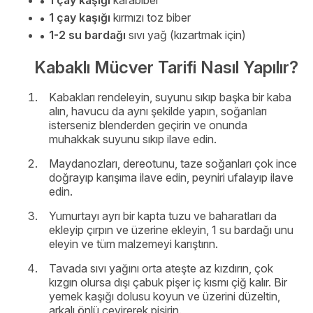
1 çay kaşığı
kırmızı toz biber
1-2 su bardağı
sıvı yağ (kızartmak için)
Kabaklı Mücver Tarifi Nasıl Yapılır?
Kabakları rendeleyin, suyunu sıkıp başka bir kaba
alın, havucu da aynı şekilde yapın, soğanları
isterseniz blenderden geçirin ve onunda
muhakkak suyunu sıkıp ilave edin.
Maydanozları, dereotunu, taze soğanları çok ince
doğrayıp karışıma ilave edin, peyniri ufalayıp ilave
edin.
Yumurtayı ayrı bir kapta tuzu ve baharatları da
ekleyip çırpın ve üzerine ekleyin, 1 su bardağı unu
eleyin ve tüm malzemeyi karıştırın.
Tavada sıvı yağını orta ateşte az kızdırın, çok
kızgın olursa dışı çabuk pişer iç kısmı çiğ kalır. Bir
yemek kaşığı dolusu koyun ve üzerini düzeltin,
arkalı önlü çevirerek pişirin.