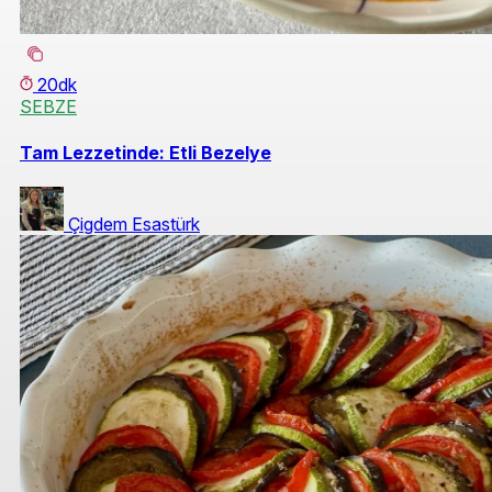
20dk
SEBZE
Tam Lezzetinde: Etli Bezelye
Çigdem Esastürk