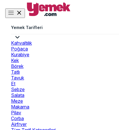
Yemek Tarifleri
Kahvaltılık
Poğaça
Kurabiye
Kek
Börek
Tatlı
Tavuk
Et
Sebze
Salata
Meze
Makarna
Pilav
Çorba
Airfryer