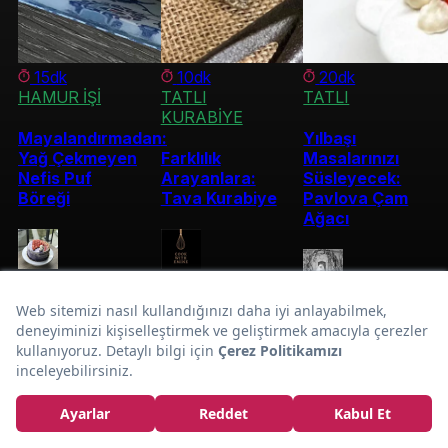
15dk
10dk
20dk
HAMUR İŞİ
TATLI
TATLI
KURABİYE
Mayalandırmadan:
Yılbaşı
Yağ Çekmeyen
Farklılık
Masalarınızı
Nefis Puf
Arayanlara:
Süsleyecek:
Böreği
Tava Kurabiye
Pavlova Çam
Ağacı
kubranintarifleri
Cookwithemine
Tatlimsimutfak
Kabaklı
Her Öğüne Yakışır:
Mücver Tarifi
Kurumsal