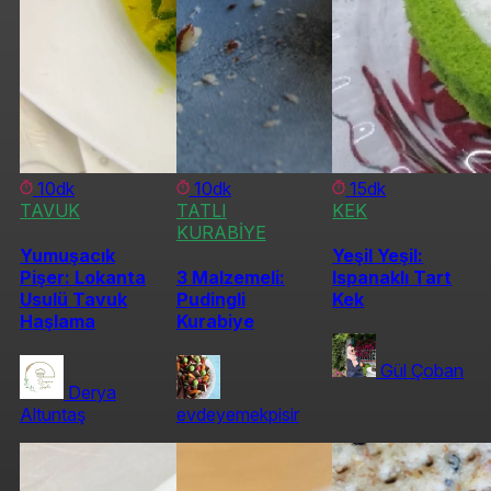
10dk
10dk
15dk
TAVUK
TATLI
KEK
KURABİYE
Yumuşacık
Yeşil Yeşil:
Pişer: Lokanta
3 Malzemeli:
Ispanaklı Tart
Usulü Tavuk
Pudingli
Kek
Haşlama
Kurabiye
Gül Çoban
Derya
Altuntaş
evdeyemekpisir