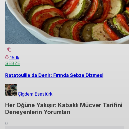
15dk
SEBZE
Ratatouille da Denir: Fırında Sebze Dizmesi
Çigdem Esastürk
Her Öğüne Yakışır: Kabaklı Mücver Tarifini
Deneyenlerin Yorumları
0