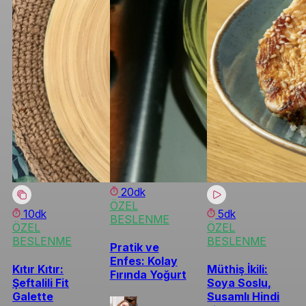
20dk
ÖZEL
10dk
5dk
BESLENME
ÖZEL
ÖZEL
BESLENME
BESLENME
Pratik ve
Enfes: Kolay
Kıtır Kıtır:
Müthiş İkili:
Fırında Yoğurt
Şeftalili Fit
Soya Soslu,
Galette
Susamlı Hindi