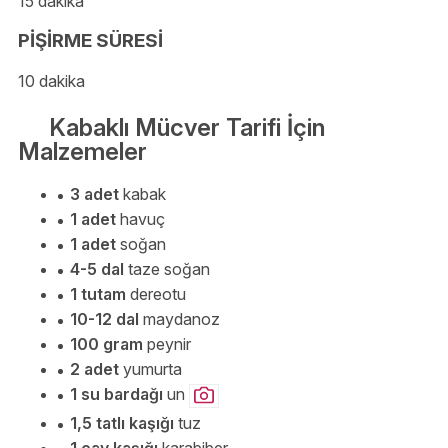
15 dakika
PİŞİRME SÜRESİ
10 dakika
Kabaklı Mücver Tarifi İçin
Malzemeler
3 adet
kabak
1 adet
havuç
1 adet
soğan
4-5 dal
taze soğan
1 tutam
dereotu
10-12 dal
maydanoz
100 gram
peynir
2 adet
yumurta
1 su bardağı
un
1,5 tatlı kaşığı
tuz
1 çay kaşığı
karabiber