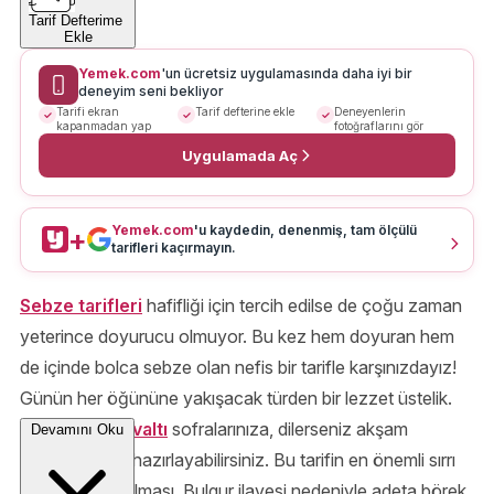
Tarif Defterime
Ekle
Yemek.com
'un ücretsiz uygulamasında daha iyi bir
deneyim seni bekliyor
Tarifi ekran
Tarif defterine ekle
Deneyenlerin
kapanmadan yap
fotoğraflarını gör
Uygulamada Aç
Yemek.com
'u kaydedin, denenmiş, tam ölçülü
+
tarifleri kaçırmayın.
Sebze tarifleri
hafifliği için tercih edilse de çoğu zaman
yeterince doyurucu olmuyor. Bu kez hem doyuran hem
de içinde bolca sebze olan nefis bir tarifle karşınızdayız!
Günün her öğününe yakışacak türden bir lezzet üstelik.
Dilerseniz
kahvaltı
sofralarınıza, dilerseniz akşam
Devamını Oku
yemeklerinize hazırlayabilirsiniz. Bu tarifin en önemli sırrı
içinde bulgur olması. Bulgur ilavesi nedeniyle adeta börek