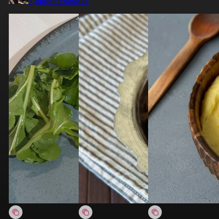
Çigdem Esastürk