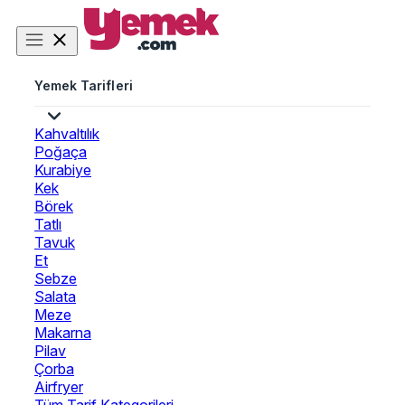
Yemek Tarifleri
Kahvaltılık
Poğaça
Kurabiye
Kek
Börek
Tatlı
Tavuk
Et
Sebze
Salata
Meze
Makarna
Pilav
Çorba
Airfryer