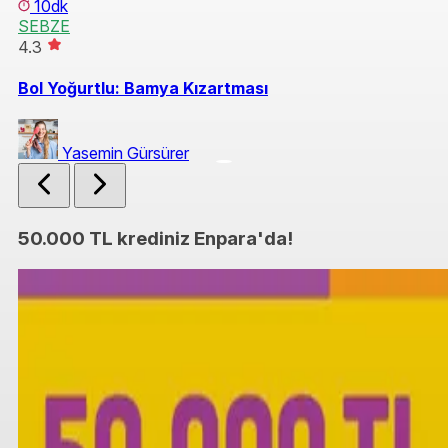
10dk
SEBZE
S
4.3
Ço
Bol Yoğurtlu: Bamya Kızartması
Yasemin Gürsürer
50.000 TL krediniz Enpara'da!