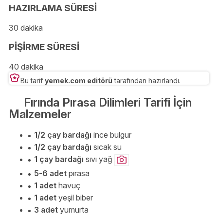
HAZIRLAMA SÜRESİ
30 dakika
PİŞİRME SÜRESİ
40 dakika
Bu tarif
yemek.com editörü
tarafından hazırlandı.
Fırında Pırasa Dilimleri Tarifi İçin
Malzemeler
1/2 çay bardağı
ince bulgur
1/2 çay bardağı
sıcak su
1 çay bardağı
sıvı yağ
5-6 adet
pırasa
1 adet
havuç
1 adet
yeşil biber
3 adet
yumurta