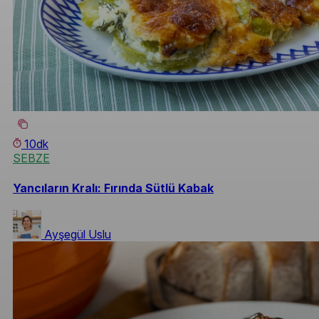
10dk
SEBZE
Yancıların Kralı: Fırında Sütlü Kabak
Ayşegül Uslu