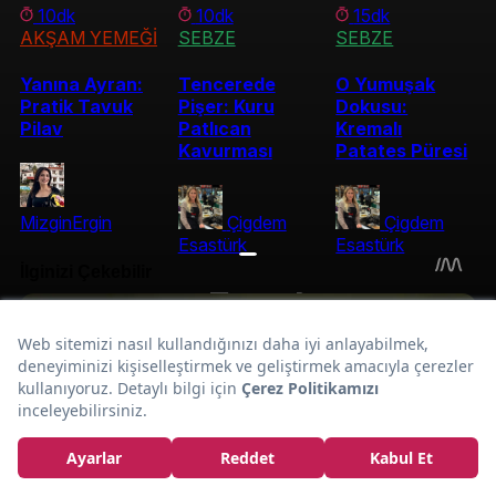
10dk
10dk
15dk
AKŞAM YEMEĞİ
SEBZE
SEBZE
Yanına Ayran:
Tencerede
O Yumuşak
Pratik Tavuk
Pişer: Kuru
Dokusu:
Pilav
Patlıcan
Kremalı
Kavurması
Patates Püresi
MizginErgin
Çigdem
Çigdem
Esastürk
Esastürk
Fırında
Harcı Bulgurlu:
Pırasa Dilimleri
Tarifi