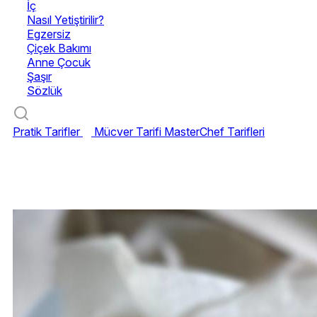
İç
Nasıl Yetiştirilir?
Egzersiz
Çiçek Bakımı
Anne Çocuk
Şaşır
Sözlük
Pratik Tarifler
Mücver Tarifi
MasterChef Tarifleri