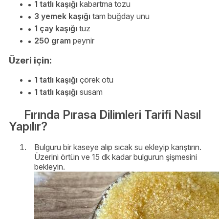
1 tatlı kaşığı
kabartma tozu
3 yemek kaşığı
tam buğday unu
1 çay kaşığı
tuz
250 gram
peynir
Üzeri için:
1 tatlı kaşığı
çörek otu
1 tatlı kaşığı
susam
Fırında Pırasa Dilimleri Tarifi Nasıl
Yapılır?
Bulguru bir kaseye alıp sıcak su ekleyip karıştırın.
Üzerini örtün ve 15 dk kadar bulgurun şişmesini
bekleyin.