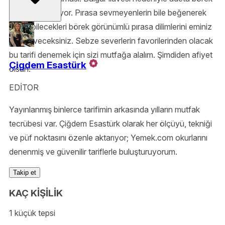
lezzetinde oluyor. Pırasa sevmeyenlerin bile beğenerek
tüketebilecekleri börek görünümlü pırasa dilimlerini eminiz
çok seveceksiniz. Sebze severlerin favorilerinden olacak
bu tarifi denemek için sizi mutfağa alalım. Şimdiden afiyet
Çigdem Esastürk
olsun.
EDİTOR
Yayınlanmış binlerce tarifimin arkasında yılların mutfak
tecrübesi var. Çiğdem Esastürk olarak her ölçüyü, tekniği
ve püf noktasını özenle aktarıyor; Yemek.com okurlarını
denenmiş ve güvenilir tariflerle buluşturuyorum.
Takip et
KAÇ KİŞİLİK
1 küçük tepsi