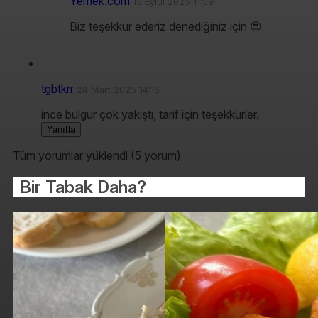
Yemek.com
15 Eylül 2025 11:59
Biz teşekkür ederiz denediğiniz için 😍
tgbtkrr
24 Mart 2025 14:16
ince bulgur çok yakıştı, tarif için teşekkürler.
Yanıtla
Tüm yorumlar yüklendi (5 yorum)
Bir Tabak Daha?