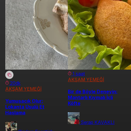
1 saat
AKŞAM YEMEĞİ
20dk
AKŞAM YEMEĞİ
Bir de Böyle Deneyin:
Mantarlı Kıymalı İçli
Yumuşacık Olur:
Köfte
Lokanta Usulü Et
Haşlama
Serap KAVAKLI