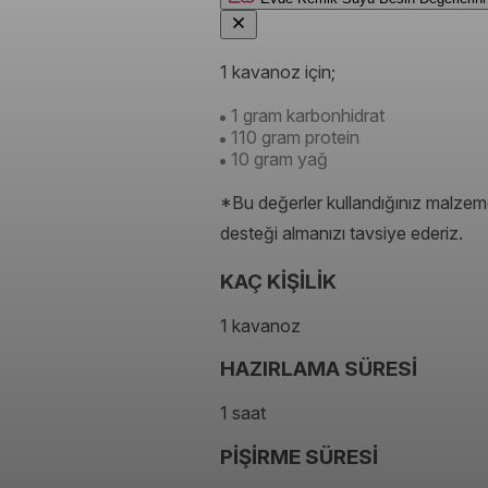
1 kavanoz için;
1 gram karbonhidrat
110 gram protein
10 gram yağ
*Bu değerler kullandığınız malzeme
desteği almanızı tavsiye ederiz.
KAÇ KİŞİLİK
1 kavanoz
HAZIRLAMA SÜRESİ
1 saat
PİŞİRME SÜRESİ