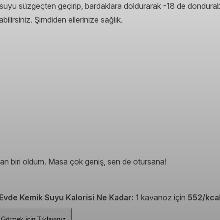
a suyu süzgeçten geçirip, bardaklara doldurarak -18 de dondurab
bilirsiniz. Şimdiden ellerinize sağlık.
n biri oldum. Masa çok geniş, sen de otursana!
Evde Kemik Suyu Kalorisi Ne Kadar:
1 kavanoz için
552/kca
rini Görmek için
Tıklayınız.