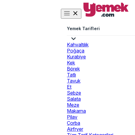
Yemek Tarifleri
Kahvaltılık
Poğaça
Kurabiye
Kek
Börek
Tatlı
Tavuk
Et
Sebze
Salata
Meze
Makarna
Pilav
Çorba
Airfryer