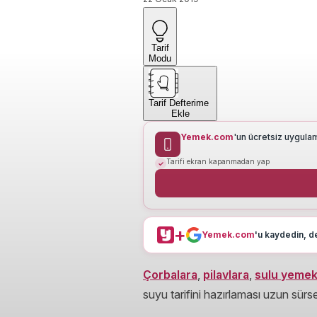
Tarif
Modu
Tarif Defterime
Ekle
Yemek.com
'un ücretsiz uygula
Tarifi ekran kapanmadan yap
+
Yemek.com
'u kaydedin, de
Çorbalara
,
pilavlara
,
sulu yeme
suyu tarifini hazırlaması uzun sürs