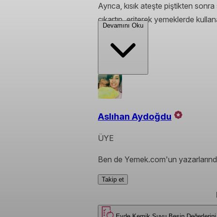
Ayrıca, kısık ateşte piştikten sonr
çıkartıp, eriterek yemeklerde kullana
Devamını Oku
Aslıhan Aydoğdu
ÜYE
Ben de Yemek.com'un yazarlarında
Takip et
Evde Kemik Suyu
Besin Değerle