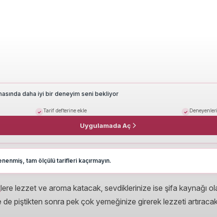
masında daha iyi bir deneyim seni bekliyor
Tarif defterine ekle
Deneyenleri
Uygulamada Aç
nenmiş, tam ölçülü tarifleri kaçırmayın.
k
lere lezzet ve aroma katacak, sevdiklerinize ise şifa kaynağı ola
e de piştikten sonra pek çok yemeğinize girerek lezzeti artıracak