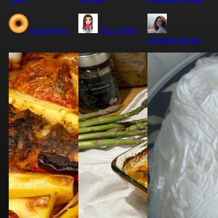
huseykaya
Burcchello
Cereneyuboglu