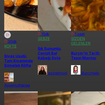
15dk
1 saat
SEBZE
SİZDEN
30dk
GELENLER
KÖFTE
Şık Sunumlu:
Cevizli Bal
Burçin'in Tarifi:
Sivas Usulü:
Kabağı Sote
Tepsi Mantısı
Tam Kıvamında
Sömelek Köfte
gozdefood
Burcchello
Aysemutfaktaa