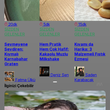
20dk
5dk
15dk
SİZDEN
SİZDEN
SİZDEN
GELENLER
GELENLER
GELENLER
Sevmeyene
Hem Pratik
Kıvamı da
Sevdiren:
Hem Çok Hafif:
Harika: 3
Kıymalı
Kakaolu Muzlu
Malzemeli Fıstık
Karnabahar
Milkshake
Ezmesi
Graten
Deniz Sen
Saden
Fatma Ülkü
Karabacak