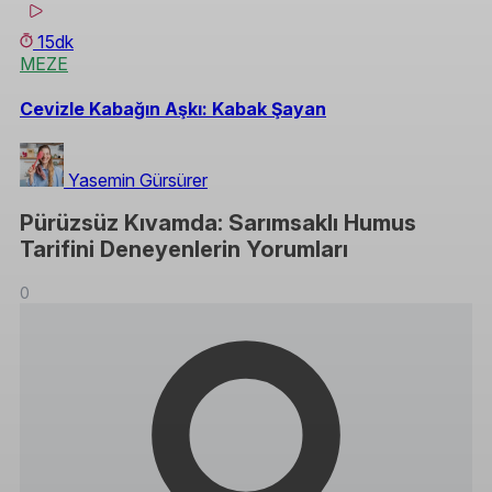
15dk
MEZE
Cevizle Kabağın Aşkı: Kabak Şayan
Yasemin Gürsürer
Pürüzsüz Kıvamda: Sarımsaklı Humus
Tarifini Deneyenlerin Yorumları
0