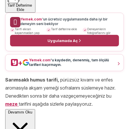
Tarif Defterime
Ekle
Yemek.com
'un ücretsiz uygulamasında daha iyi bir
deneyim seni bekliyor
Tarifi ekran
Tarif defterine ekle
Deneyenlerin
kapanmadan yap
fotoğraflarını gör
Uygulamada Aç
Yemek.com
'u kaydedin, denenmiş, tam ölçülü
+
tarifleri kaçırmayın.
Sarımsaklı humus tarifi,
pürüzsüz kıvamı ve enfes
aromasıyla akşam yemeği sofralarını süslemeye hazır.
Denedikten sonra bir daha vazgeçemeyeceğiniz bu
meze
tarifini aşağıda sizlerle paylaşıyoruz.
Devamını Oku