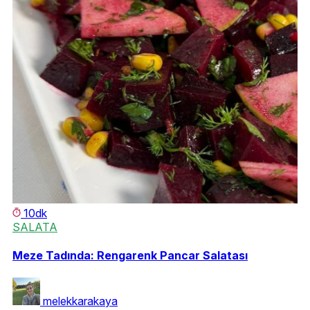
10dk
SALATA
M
Meze Tadında: Rengarenk Pancar Salatası
5
Mi
melekkarakaya