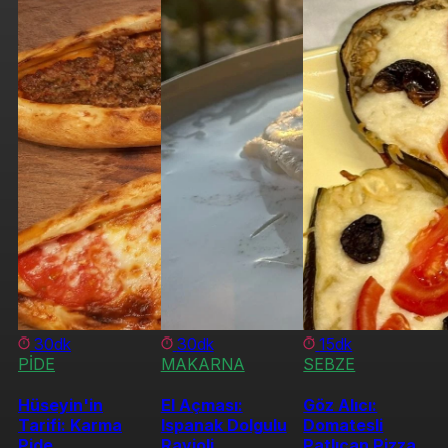
30dk
30dk
15dk
PİDE
MAKARNA
SEBZE
Hüseyin'in
El Açması:
Göz Alıcı:
Tarifi: Karma
Ispanak Dolgulu
Domatesli
Pide
Ravioli
Patlıcan Pizza