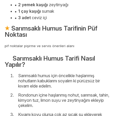
2 yemek kaşığı
zeytinyağı
1 çay kaşığı
sumak
3 adet
ceviz içi
Sarımsaklı Humus Tarifinin Püf
Noktası
pif noktalar pişirme ve servis önerileri alanı
Sarımsaklı Humus Tarifi Nasıl
Yapılır?
Sarımsaklı humus için öncelikle haşlanmış
nohutların kabuklarını soyalım ki pürüzsüz bir
kıvam elde edelim.
Rondonun içine haşlanmış nohut, sarımsak, tahin,
kimyon tuz, limon suyu ve zeytinyağını ekleyip
çekelim.
Kıvamı koyu olursa çok az sıcak su ekleyerek