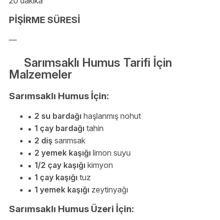
20 dakika
PİŞİRME SÜRESİ
—
Sarımsaklı Humus Tarifi İçin
Malzemeler
Sarımsaklı Humus İçin:
2 su bardağı
haşlanmış nohut
1 çay bardağı
tahin
2 diş
sarımsak
2 yemek kaşığı
limon suyu
1/2 çay kaşığı
kimyon
1 çay kaşığı
tuz
1 yemek kaşığı
zeytinyağı
Sarımsaklı Humus Üzeri İçin: