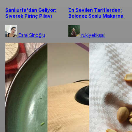
Şanlıurfa'dan Geliyor:
En Sevilen Tariflerden:
Siverek Pirinç Pilavı
Bolonez Soslu Makarna
Esra Sinoğlu
rukiyekksal