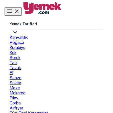
Yemek Tarifleri
Kahvaltılık
Poğaça
Kurabiye
Kek
Börek
Tatlı
Tavuk
Et
Sebze
Salata
Meze
Makarna
Pilav
Çorba
Airfryer