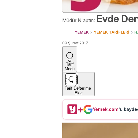
Evde Den
Müdür N'aptın:
YEMEK
YEMEK TARİFLERİ
H
09 Şubat 2017
Tarif
Modu
Tarif Defterime
Ekle
+
Yemek.com
'u kayded