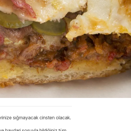
llerinize sığmayacak cinsten olacak.
ve haydari sosuyla bildiğiniz tüm