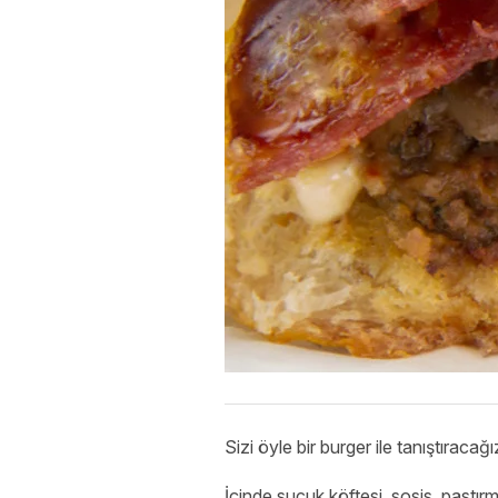
Sizi öyle bir burger ile tanıştırac
İçinde sucuk köftesi, sosis, pastır