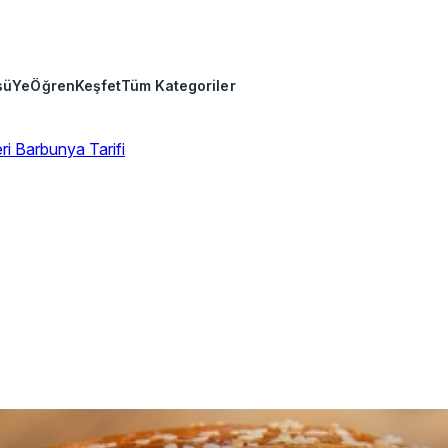
sü
Ye
Öğren
Keşfet
Tüm Kategoriler
eri
Barbunya Tarifi