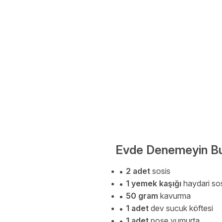
Evde Denemeyin Bur
2 adet
sosis
1 yemek kaşığı
haydari so
50 gram
kavurma
1 adet
dev sucuk köftesi
1 adet
poşe yumurta