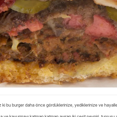
ağız ki bu burger daha önce gördüklerinize, yediklerinize ve haya
ma ve kavurmayı katman katman ayıran iki çeşit peyniri, turşusu 