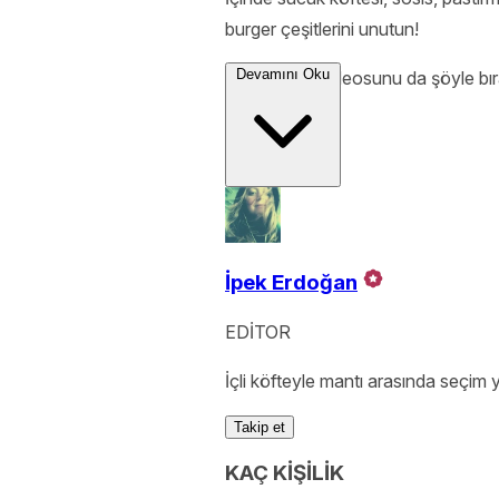
burger çeşitlerini unutun!
Devamını Oku
Eh öyleyse videosunu da şöyle bır
İpek Erdoğan
EDİTOR
İçli köfteyle mantı arasında seçim
Takip et
KAÇ KİŞİLİK