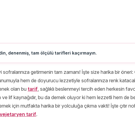
in, denenmiş, tam ölçülü tarifleri kaçırmayın.
i sofralarınıza getirmenin tam zamanı! İşte size harika bir öneri: 
sunumuyla hem de doyurucu lezzetiyle sofralarınıza renk katacak
çenek olan bu
tarif
, sağlıklı beslenmeyi tercih eden herkesin favo
ein ve lif kaynağıdır, bu da demek oluyor ki hem lezzetli hem de 
kilemek için mutfakta harika bir yolculuğa çıkma vakti! İşte çıtır n
vejetaryen tarif
.