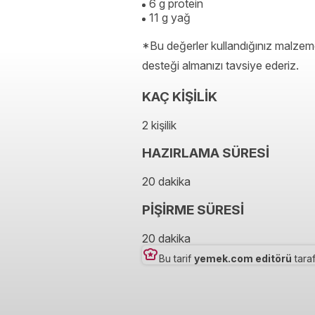
6 g protein
11 g yağ
*Bu değerler kullandığınız malzeme
desteği almanızı tavsiye ederiz.
KAÇ KİŞİLİK
2 kişilik
HAZIRLAMA SÜRESİ
20 dakika
PİŞİRME SÜRESİ
20 dakika
Bu tarif
yemek.com editörü
taraf