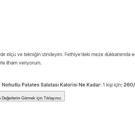
lardır ölçü ve tekniğin izindeyim. Fethiye’deki meze dükkanımd
erle ilham veriyorum.
r Nohutlu Patates Salatası Kalorisi Ne Kadar:
1 kişi için;
260/
Besin Değerlerini Görmek için
Tıklayınız.