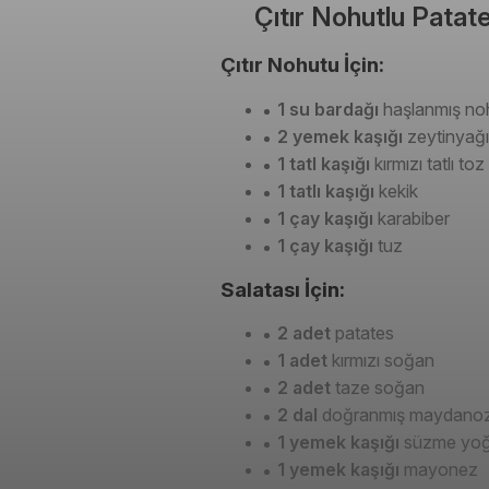
Çıtır Nohutlu Patate
Çıtır Nohutu İçin:
1 su bardağı
haşlanmış no
2 yemek kaşığı
zeytinyağı
1 tatl kaşığı
kırmızı tatlı toz
1 tatlı kaşığı
kekik
1 çay kaşığı
karabiber
1 çay kaşığı
tuz
Salatası İçin:
2 adet
patates
1 adet
kırmızı soğan
2 adet
taze soğan
2 dal
doğranmış maydano
1 yemek kaşığı
süzme yoğ
1 yemek kaşığı
mayonez