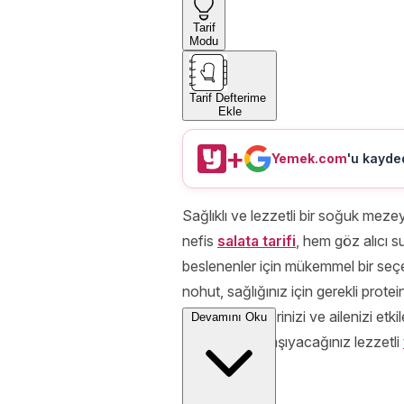
Tarif
Modu
Tarif Defterime
Ekle
+
Yemek.com
'u kayded
Sağlıklı ve lezzetli bir soğuk mezey
nefis
salata tarifi
, hem göz alıcı 
beslenenler için mükemmel bir se
nohut, sağlığınız için gerekli prot
Şimdi, misafirlerinizi ve ailenizi et
Devamını Oku
sofralarınıza taşıyacağınız lezzetli