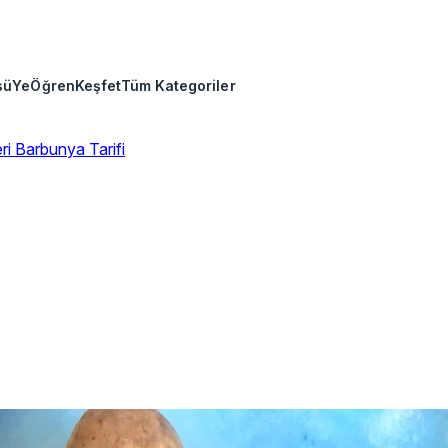
sü
Ye
Öğren
Keşfet
Tüm Kategoriler
eri
Barbunya Tarifi