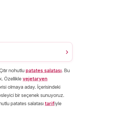
Çıtır nohutlu
patates salatası
. Bu
. Özellikle
vejetaryen
risi olmaya aday. İçerisindeki
besleyici bir seçenek sunuyoruz.
ohutlu patates salatası
tarif
iyle