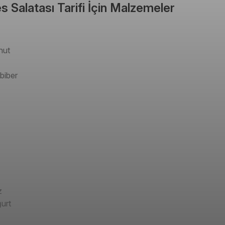
s Salatası Tarifi İçin Malzemeler
hut
 biber
z
urt