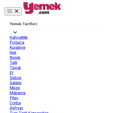
Yemek Tarifleri
Kahvaltılık
Poğaça
Kurabiye
Kek
Börek
Tatlı
Tavuk
Et
Sebze
Salata
Meze
Makarna
Pilav
Çorba
Airfryer