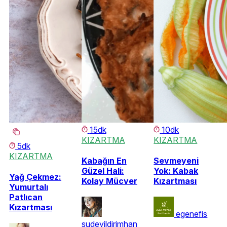
15dk
10dk
KIZARTMA
KIZARTMA
5dk
KIZARTMA
Kabağın En
Sevmeyeni
Güzel Hali:
Yok: Kabak
Yağ Çekmez:
Kolay Mücver
Kızartması
Yumurtalı
Patlıcan
Kızartması
egenefis
sudeyildirimhan