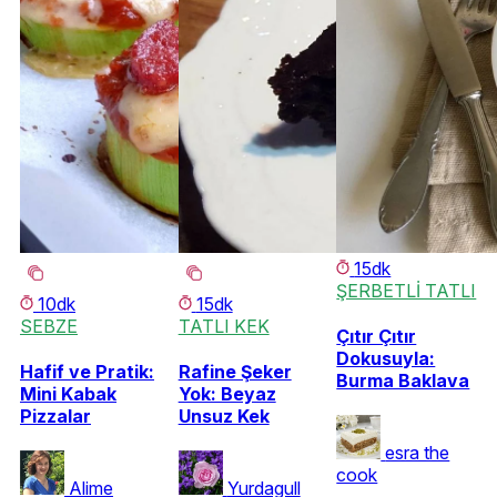
15dk
ŞERBETLİ TATLI
10dk
15dk
SEBZE
TATLI KEK
Çıtır Çıtır
Dokusuyla:
Hafif ve Pratik:
Rafine Şeker
Burma Baklava
Mini Kabak
Yok: Beyaz
Pizzalar
Unsuz Kek
esra the
cook
Alime
Yurdagull