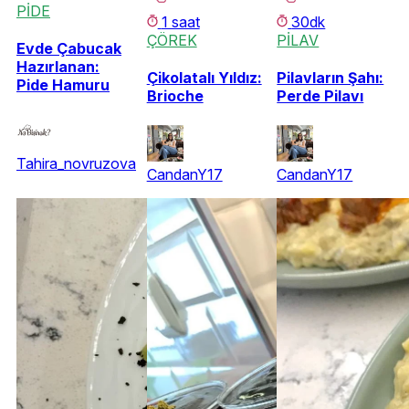
PİDE
1 saat
30dk
ÇÖREK
PİLAV
Evde Çabucak
Hazırlanan:
Çikolatalı Yıldız:
Pilavların Şahı:
Pide Hamuru
Brioche
Perde Pilavı
Tahira_novruzova
CandanY17
CandanY17