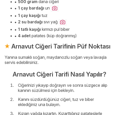
500 gram
dana ciğeri
1 çay bardağı
un
1 çay kaşığı
tuz
2 su bardağı
sıvı yağ
1 tatlı kaşığı
kırmızı pul biber
4 adet
patates (küp doğranmış)
Arnavut Ciğeri Tarifinin Püf Noktası
Yanına sumaklı soğan, maydanozlu soğan veya lavaşla
servis edebilirsiniz.
Arnavut Ciğeri Tarifi Nasıl Yapılır?
Ciğerinizi yıkayıp doğrayın ve sonra süzgece alıp
kanının süzülmesi için bekleyin.
Kanını süzdürdüğünüz ciğeri, tuz ve biber
eklediğiniz una bulayın.
Kızgın yağda kızartın. Kızarttığınız patateslerle