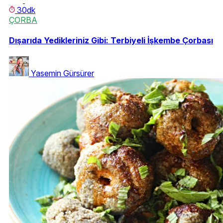
30dk
ÇORBA
Dışarıda Yedikleriniz Gibi: Terbiyeli İşkembe Çorbası
Yasemin Gürsürer