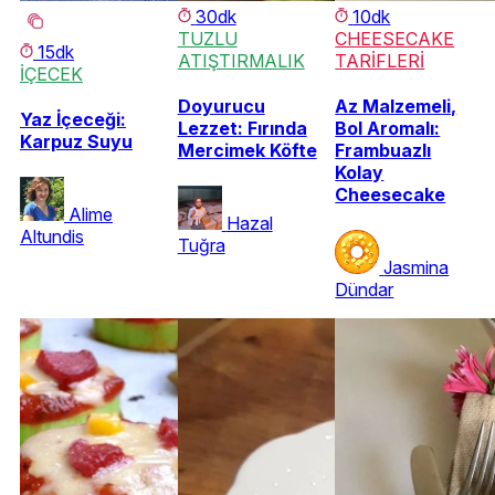
30dk
10dk
TUZLU
CHEESECAKE
15dk
ATIŞTIRMALIK
TARİFLERİ
İÇECEK
Doyurucu
Az Malzemeli,
Yaz İçeceği:
Lezzet: Fırında
Bol Aromalı:
Karpuz Suyu
Mercimek Köfte
Frambuazlı
Kolay
Cheesecake
Alime
Hazal
Altundis
Tuğra
Jasmina
Dündar