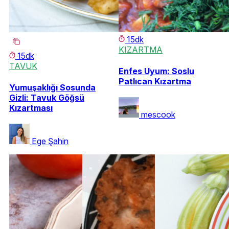
15dk
KIZARTMA
15dk
TAVUK
Enfes Uyum: Soslu
Patlıcan Kızartma
Yumuşaklığı Sosunda
Gizli: Tavuk Göğsü
Kızartması
mescook
Ege Şahin