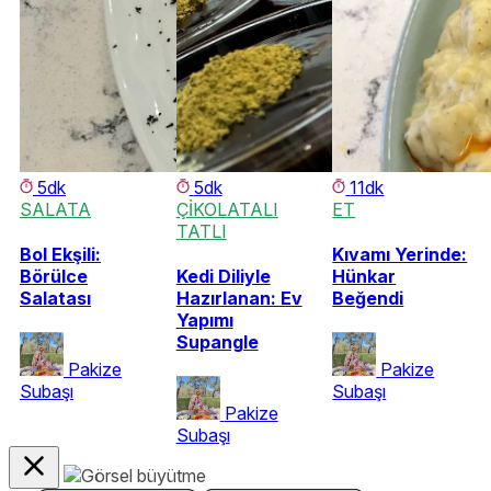
5dk
5dk
11dk
SALATA
ÇİKOLATALI
ET
TATLI
Bol Ekşili:
Kıvamı Yerinde:
Börülce
Kedi Diliyle
Hünkar
Salatası
Hazırlanan: Ev
Beğendi
Yapımı
Supangle
Pakize
Pakize
Subaşı
Subaşı
Pakize
Subaşı