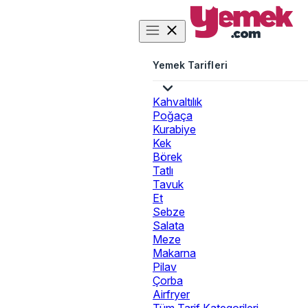
Yemek Tarifleri
Kahvaltılık
Poğaça
Kurabiye
Kek
Börek
Tatlı
Tavuk
Et
Sebze
Salata
Meze
Makarna
Pilav
Çorba
Airfryer