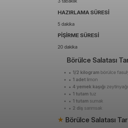
3 tabaklık
HAZIRLAMA SÜRESİ
5 dakika
PİŞİRME SÜRESİ
20 dakika
Börülce Salatası Tar
1/2 kilogram
börülce fasul
1 adet
limon
4 yemek kaşığı
zeytinyağı
1 tutam
tuz
1 tutam
sumak
2 diş
sarımsak
Börülce Salatası Tar