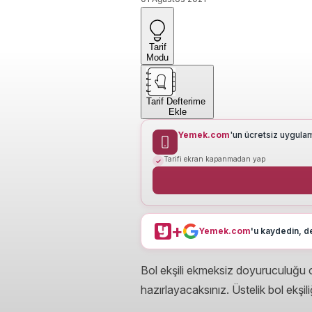
Tarif
Modu
Tarif Defterime
Ekle
Yemek.com
'un ücretsiz uygula
Tarifi ekran kapanmadan yap
+
Yemek.com
'u kaydedin, de
Bol ekşili ekmeksiz doyuruculuğu ol
hazırlayacaksınız. Üstelik bol ekşili