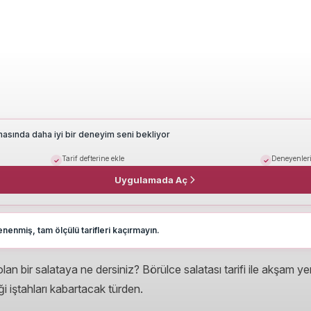
masında daha iyi bir deneyim seni bekliyor
Tarif defterine ekle
Deneyenleri
Uygulamada Aç
nenmiş, tam ölçülü tarifleri kaçırmayın.
an bir salataya ne dersiniz? Börülce salatası tarifi ile akşam ye
ği iştahları kabartacak türden.