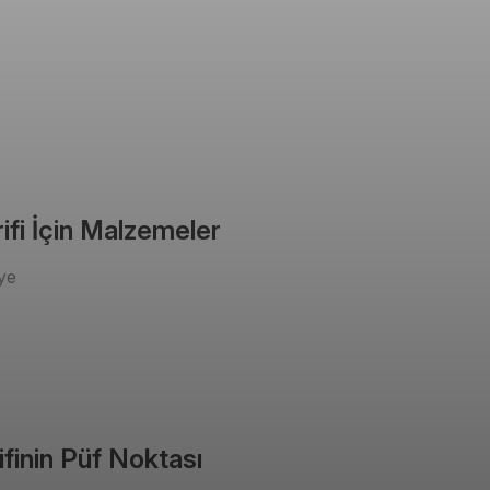
ifi İçin Malzemeler
ye
ifinin Püf Noktası