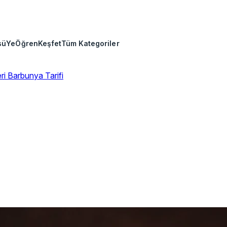
sü
Ye
Öğren
Keşfet
Tüm Kategoriler
eri
Barbunya Tarifi