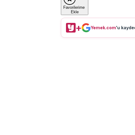
Favorilerime
Ekle
+
Yemek.com
'u kayded