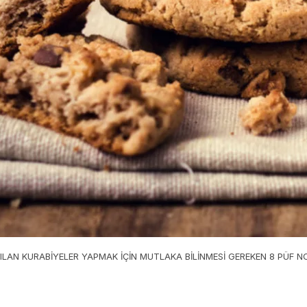
LAN KURABİYELER YAPMAK İÇİN MUTLAKA BİLİNMESİ GEREKEN 8 PÜF N