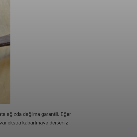
ta ağızda dağılma garantili. Eğer
 var ekstra kabartmaya derseniz