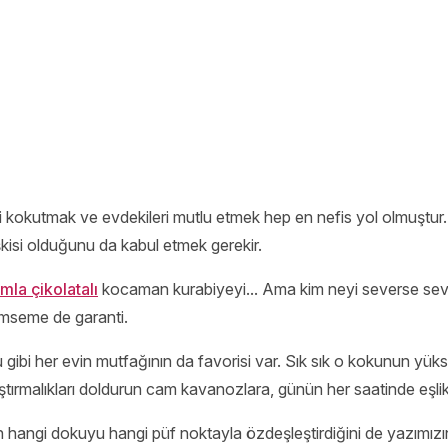
ibi kokutmak ve evdekileri mutlu etmek hep en nefis yol olmuştur
şkisi olduğunu da kabul etmek gerekir.
mla çikolatalı
kocaman kurabiyeyi... Ama kim neyi severse sev
ümseme de garanti.
 gibi her evin mutfağının da favorisi var. Sık sık o kokunun yükse
ıştırmalıkları doldurun cam kavanozlara, günün her saatinde eşlik
hangi dokuyu hangi püf noktayla özdeşleştirdiğini de yazımızın