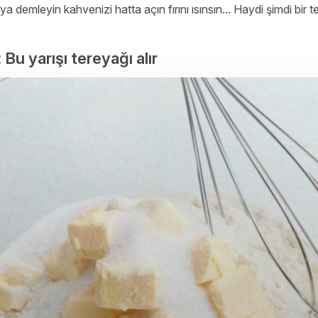
emleyin kahvenizi hatta açın fırını ısınsın... Haydi şimdi bir 
Bu yarışı tereyağı alır