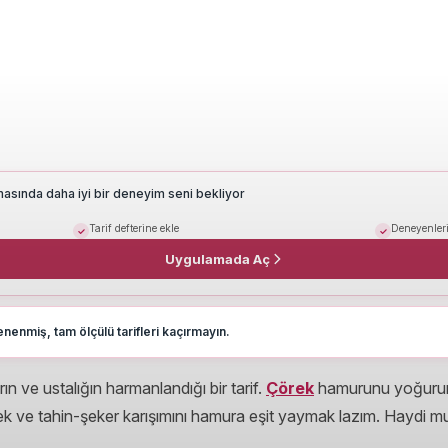
masında daha iyi bir deneyim seni bekliyor
Tarif defterine ekle
Deneyenleri
Uygulamada Aç
nenmiş, tam ölçülü tarifleri kaçırmayın.
rın ve ustalığın harmanlandığı bir tarif.
Çörek
hamurunu yoğurur
k ve tahin-şeker karışımını hamura eşit yaymak lazım. Haydi mu