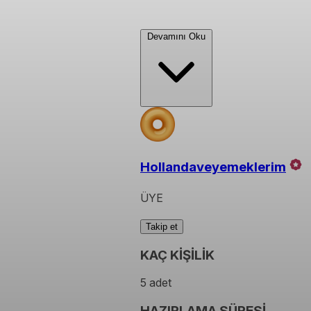
Devamını Oku
Hollandaveyemeklerim
ÜYE
Takip et
KAÇ KİŞİLİK
5 adet
HAZIRLAMA SÜRESİ