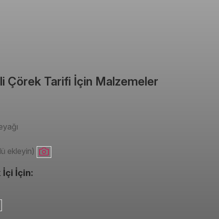
nli Çörek Tarifi İçin Malzemeler
reyağı
lü ekleyin)
İçi İçin: