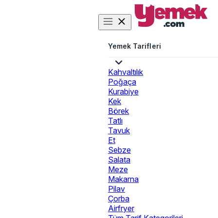
Yemek Tarifleri
Kahvaltılık
Poğaça
Kurabiye
Kek
Börek
Tatlı
Tavuk
Et
Sebze
Salata
Meze
Makarna
Pilav
Çorba
Airfryer