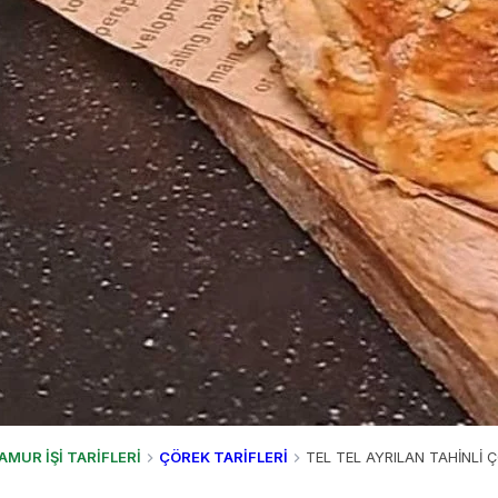
AMUR İŞİ TARİFLERİ
ÇÖREK TARİFLERİ
TEL TEL AYRILAN TAHİNLİ Ç