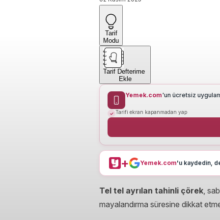
Tarif
Modu
Tarif Defterime
Ekle
Yemek.com
'un ücretsiz uygula
Tarifi ekran kapanmadan yap
+
Yemek.com
'u kaydedin, de
Tel tel ayrılan tahinli çörek
, sab
mayalandırma süresine dikkat etme