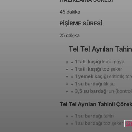
45 dakika
PİŞİRME SÜRESİ
25 dakika
Tel Tel Ayrılan Tahi
1 tatlı kaşığı
kuru maya
1 tatlı kaşığı
toz şeker
1 yemek kaşığı
eritilmiş te
1 su bardağı
ılık su
3,5 su bardağı
un (kontrol
Tel Tel Ayrılan Tahinli Çörek 
1 su bardağı
tahin
1 su bardağı
toz şeker