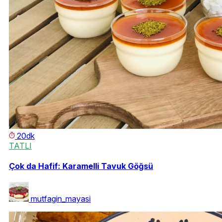
20dk
TATLI
Çok da Hafif: Karamelli Tavuk Göğsü
mutfagin_mayasi