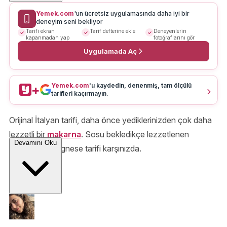
Yemek.com
'un ücretsiz uygulamasında daha iyi bir
deneyim seni bekliyor
Tarifi ekran
Tarif defterine ekle
Deneyenlerin
kapanmadan yap
fotoğraflarını gör
Uygulamada Aç
Yemek.com
'u kaydedin, denenmiş, tam ölçülü
+
tarifleri kaçırmayın.
Orijinal İtalyan tarifi, daha önce yediklerinizden çok daha
lezzetli bir
makarna
. Sosu bekledikçe lezzetlenen
Devamını Oku
spaghetti bolognese tarifi karşınızda.