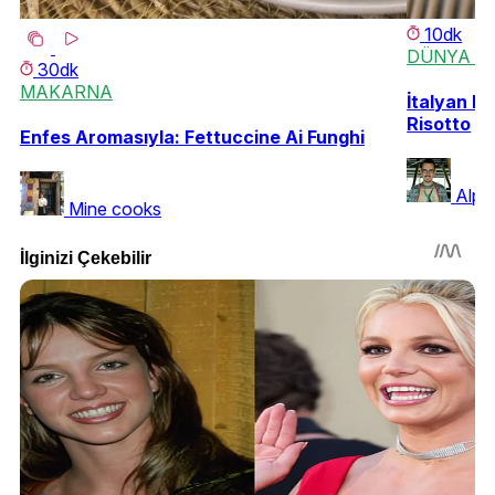
10dk
DÜNYA M
30dk
MAKARNA
İtalyan Es
Risotto
Enfes Aromasıyla: Fettuccine Ai Funghi
Alp 
Mine cooks