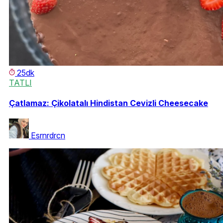
25dk
TATLI
Çatlamaz: Çikolatalı Hindistan Cevizli Cheesecake
Esrnrdrcn