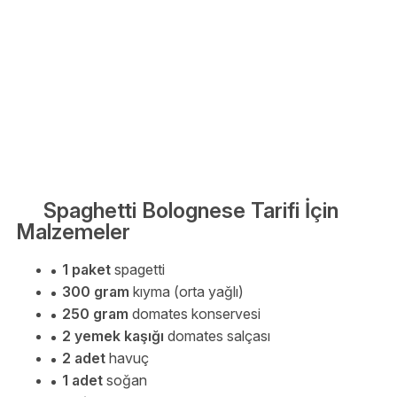
Spaghetti Bolognese Tarifi İçin
Malzemeler
1 paket
spagetti
300 gram
kıyma (orta yağlı)
250 gram
domates konservesi
2 yemek kaşığı
domates salçası
2 adet
havuç
1 adet
soğan