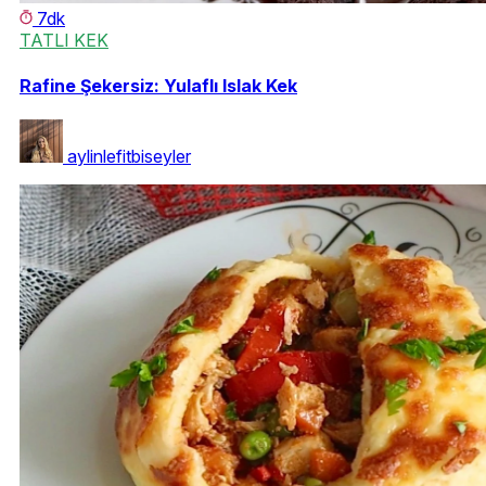
7dk
TATLI KEK
Rafine Şekersiz: Yulaflı Islak Kek
aylinlefitbiseyler