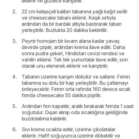
eklenir ve güzelce karıştırılır.
22 cm kelepçeli kalıbın tabanına yağlı kağıt serilir
ve cheesecake tabanı eklenir. Kaşık sırtıyla
ardından da bir bardak altıyla bastırarak taban
yerleştirilir. Buzlukta 20 dakika bekletilir.
Peynir homojen bir kıvam alana kadar yavaş
devirde çırpılır, ardından krema ilave edilir. Daha
sonra pudra şekeri, Hindistan cevizi rendesi ve
vanilin eklenir. Tek tek yumurtalar ilave edilir, son
olarak unu elenerek eklenir ve karıştırılır.
Tabanın üzerine karışım dökülür ve sallanır. Fırının
tabanına su dolu bir kap yerleştirilir. Bu çatlamayı
önleyecektir. Fırının orta rafında 160 derece sıcak
fırında cheesecake 55 dakika pişirilir.
Ardından fırın kapatılır, aralık bırakarak fırında 1 saat
soğutulur. Dışarı alınıp oda sıcaklığına geldiğinde
buzdolabına kaldırılır.
Sıvı krema ocakta ısıtılır, üzerine çikolatalar
eklenir. Hafif soğuyunca üzerine dökebilir ve