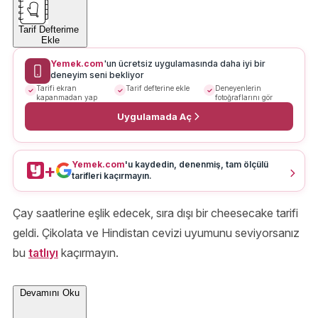
Tarif Defterime
Ekle
Yemek.com
'un ücretsiz uygulamasında daha iyi bir
deneyim seni bekliyor
Tarifi ekran
Tarif defterine ekle
Deneyenlerin
kapanmadan yap
fotoğraflarını gör
Uygulamada Aç
Yemek.com
'u kaydedin, denenmiş, tam ölçülü
+
tarifleri kaçırmayın.
Çay saatlerine eşlik edecek, sıra dışı bir cheesecake tarifi
geldi. Çikolata ve Hindistan cevizi uyumunu seviyorsanız
bu
tatlıyı
kaçırmayın.
Devamını Oku