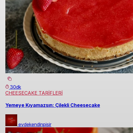
30dk
CHEESECAKE TARİFLERİ
Yemeye Kıyamazsın: Çilekli Cheesecake
evdekendinpisir