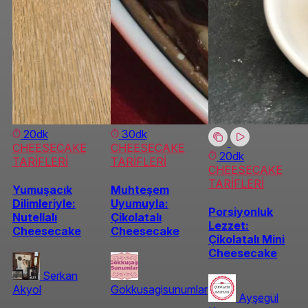
20dk
30dk
CHEESECAKE
CHEESECAKE
20dk
TARİFLERİ
TARİFLERİ
CHEESECAKE
TARİFLERİ
Yumuşacık
Muhteşem
Dilimleriyle:
Uyumuyla:
Porsiyonluk
Nutellalı
Çikolatalı
Lezzet:
Cheesecake
Cheesecake
Çikolatalı Mini
Cheesecake
Serkan
Akyol
Gokkusagisunumlar
Ayşegül