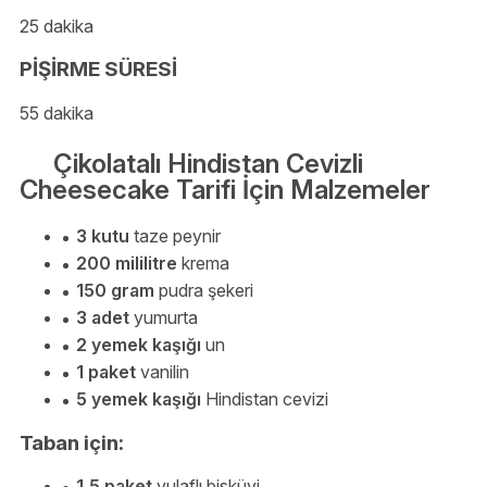
25 dakika
PİŞİRME SÜRESİ
55 dakika
Çikolatalı Hindistan Cevizli
Cheesecake Tarifi İçin Malzemeler
3 kutu
taze peynir
200 mililitre
krema
150 gram
pudra şekeri
3 adet
yumurta
2 yemek kaşığı
un
1 paket
vanilin
5 yemek kaşığı
Hindistan cevizi
Taban için:
1,5 paket
yulaflı bisküvi