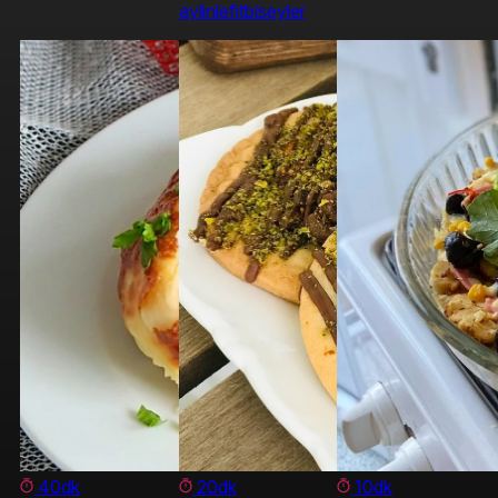
aylinlefitbiseyler
40dk
20dk
10dk