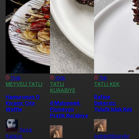
15dk
10dk
7dk
MEYVELİ TATLI
TATLI
TATLI KEK
KURABİYE
Hamurunun O
Rafine
Kıvamı: Çıtır
4 Malzemeli:
Şekersiz:
Waffle
Pişmeyen
Yulaflı Islak Kek
Pratik Kurabiye
Sezgi
Karaca
aylinlefitbiseyler