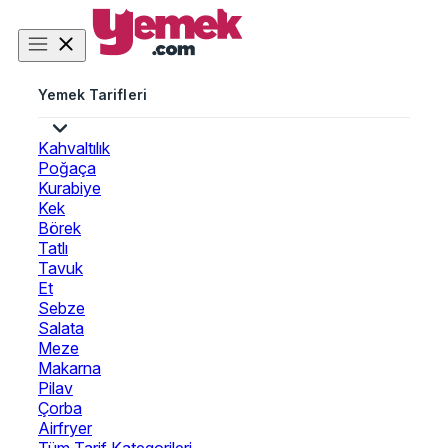
Yemek Tarifleri
Kahvaltılık
Poğaça
Kurabiye
Kek
Börek
Tatlı
Tavuk
Et
Sebze
Salata
Meze
Makarna
Pilav
Çorba
Airfryer