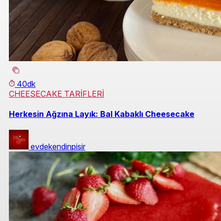
40dk
CHEESECAKE TARİFLERİ
Herkesin Ağzına Layık: Bal Kabaklı Cheesecake
evdekendinpisir