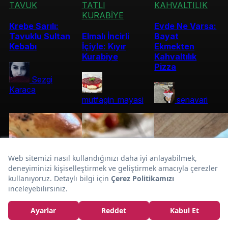
TAVUK
TATLI
KAHVALTILIK
KURABİYE
Krebe Sarılı:
Evde Ne Varsa:
Tavuklu Sultan
Elmalı İncirli
Bayat
Kebabı
İçiyle: Kıyır
Ekmekten
Kurabiye
Kahvaltılık
Pizza
Sezgi
Karaca
mutfagin_mayasi
senavari
Çikolatalı
Çatlamaz:
Hindistan Cevizli
Cheesecake Tarifi