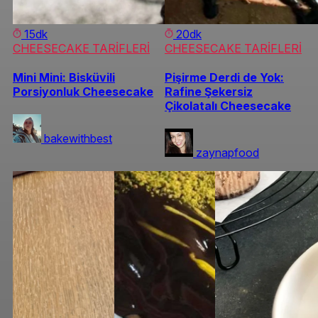
15dk
20dk
CHEESECAKE TARİFLERİ
CHEESECAKE TARİFLERİ
Mini Mini: Bisküvili
Pişirme Derdi de Yok:
Porsiyonluk Cheesecake
Rafine Şekersiz
Çikolatalı Cheesecake
bakewithbest
zaynapfood