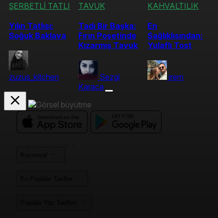
ŞERBETLİ TATLI
TAVUK
KAHVALTILIK
Yılın Tatlısı:
Tadı Bir Başka:
En
Soğuk Baklava
Fırın Poşetinde
Sağlıklısından:
Kızarmış Tavuk
Yulaflı Tost
zuzus_kitchen
Sezgi
irem
Karaca
Kurumsal
En Popüler Tarifler
Popüler Yaz Tarifleri