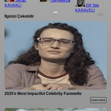
Serap
rukiyekksal
KAVAKLI
Elif Sıla
KARAVELİ