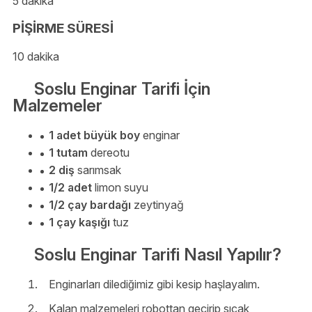
5 dakika
PİŞİRME SÜRESİ
10 dakika
Soslu Enginar Tarifi İçin
Malzemeler
1 adet büyük boy
enginar
1 tutam
dereotu
2 diş
sarımsak
1/2 adet
limon suyu
1/2 çay bardağı
zeytinyağ
1 çay kaşığı
tuz
Soslu Enginar Tarifi Nasıl Yapılır?
Enginarları dilediğimiz gibi kesip haşlayalım.
Kalan malzemeleri robottan geçirip sıcak