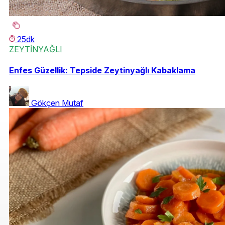
25dk
ZEYTİNYAĞLI
Enfes Güzellik: Tepside Zeytinyağlı Kabaklama
Gökçen Mutaf