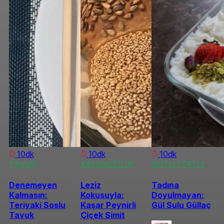
10dk
10dk
10dk
TAVUK
KAHVALTILIK
SÜTLÜ TATLI
Denemeyen
Leziz
Tadına
Kalmasın:
Kokusuyla:
Doyulmayan:
Teriyaki Soslu
Kaşar Peynirli
Gül Sulu Güllaç
Tavuk
Çiçek Simit