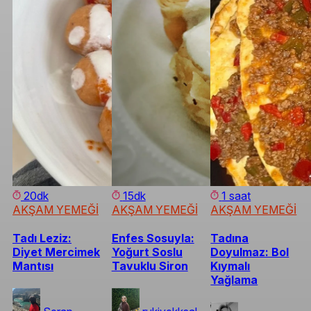
20dk
15dk
1 saat
AKŞAM YEMEĞİ
AKŞAM YEMEĞİ
AKŞAM YEMEĞİ
Tadı Leziz:
Enfes Sosuyla:
Tadına
Diyet Mercimek
Yoğurt Soslu
Doyulmaz: Bol
Mantısı
Tavuklu Siron
Kıymalı
Yağlama