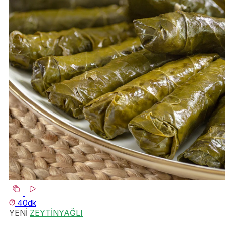
40dk
YENİ
ZEYTİNYAĞLI