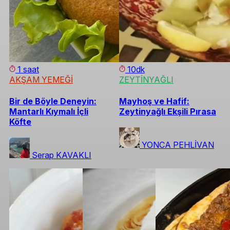
1 saat
10dk
AKŞAM YEMEĞİ
ZEYTİNYAĞLI
Bir de Böyle Deneyin:
Mayhoş ve Hafif:
Mantarlı Kıymalı İçli
Zeytinyağlı Ekşili Pırasa
Köfte
YONCA PEHLİVAN
Serap KAVAKLI