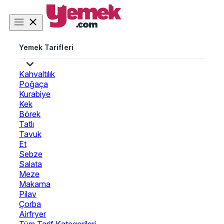
Yemek Tarifleri
Kahvaltılık
Poğaça
Kurabiye
Kek
Börek
Tatlı
Tavuk
Et
Sebze
Salata
Meze
Makarna
Pilav
Çorba
Airfryer