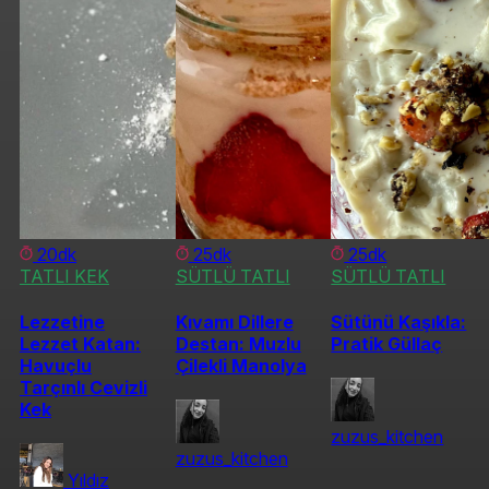
20dk
25dk
25dk
TATLI KEK
SÜTLÜ TATLI
SÜTLÜ TATLI
Lezzetine
Kıvamı Dillere
Sütünü Kaşıkla:
Lezzet Katan:
Destan: Muzlu
Pratik Güllaç
Havuçlu
Çilekli Manolya
Tarçınlı Cevizli
Kek
zuzus_kitchen
zuzus_kitchen
Yıldız