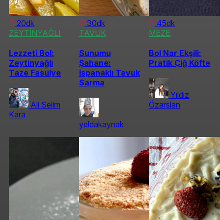
20dk
30dk
45dk
ZEYTİNYAĞLI
TAVUK
MEZE
Lezzeti Bol:
Sunumu
Bol Nar Ekşili:
Zeytinyağlı
Şahane:
Pratik Çiğ Köfte
Taze Fasulye
Ispanaklı Tavuk
Sarma
Yıldız
Ali Selim
Özarslan
Kara
yeldakaynak