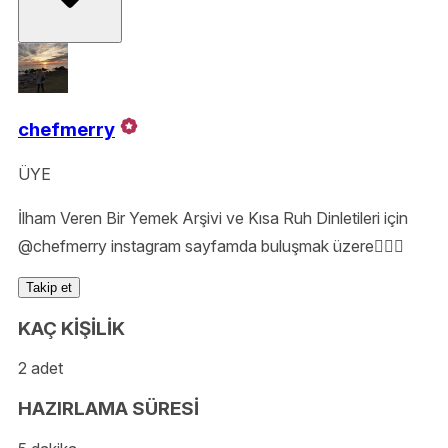
chefmerry
ÜYE
İlham Veren Bir Yemek Arşivi ve Kısa Ruh Dinletileri için
@chefmerry instagram sayfamda buluşmak üzere🙋🏼‍♀️
Takip et
KAÇ KİŞİLİK
2 adet
HAZIRLAMA SÜRESİ