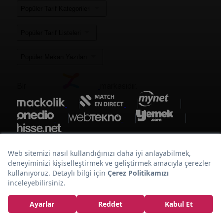
Popüler Tarif Kategorileri
Popüler Tarif Listeleri
Popüler Mekan Yazıları
Bir
markasıdır.
Soslu
Tam da Mevsiminde:
Enginar Tarifi