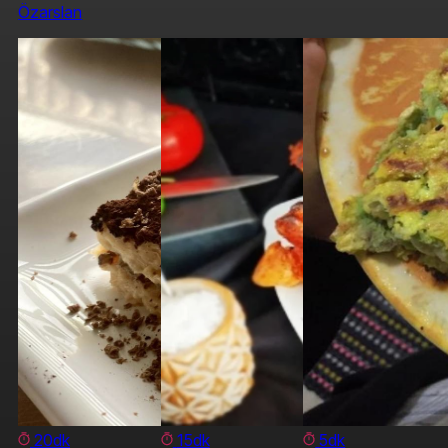
Özarslan
20dk
15dk
5dk