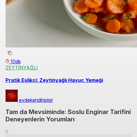
10dk
ZEYTİNYAĞLI
Pratik Eşlikçi: Zeytinyağlı Havuç Yemeği
evdekendinpisir
Tam da Mevsiminde: Soslu Enginar Tarifini
Deneyenlerin Yorumları
0