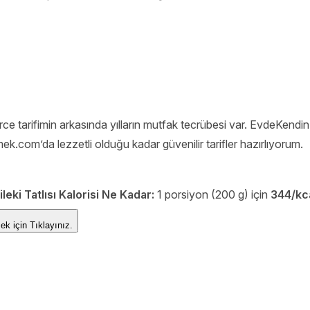
e tarifimin arkasında yılların mutfak tecrübesi var. EvdeKendinP
ek.com’da lezzetli olduğu kadar güvenilir tarifler hazırlıyorum.
ileki Tatlısı Kalorisi Ne Kadar:
1 porsiyon (200 g) için
344/kc
rmek için
Tıklayınız.