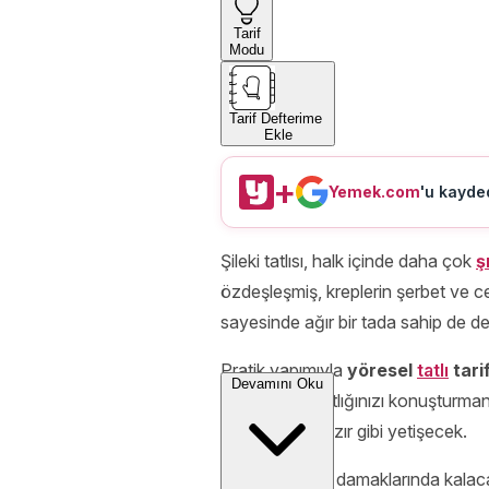
Tarif
Modu
Tarif Defterime
Ekle
+
Yemek.com
'u kayded
Şileki tatlısı, halk içinde daha çok
şı
özdeşleşmiş, kreplerin şerbet ve c
sayesinde ağır bir tada sahip de de
Pratik yapımıyla
yöresel
tatlı
tarif
Devamını Oku
tarifi,
hamaratlığınızı konuşturmanı
özel anlarda hızır gibi yetişecek.
Sevdiklerinizin damaklarında kala