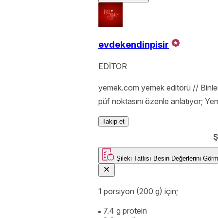
evdekendinpisir
EDİTOR
yemek.com yemek editörü // Binlerc
püf noktasını özenle anlatıyor; Yem
Takip et
Ş
Şileki Tatlısı
Besin Değerlerini Gö
1 porsiyon (200 g) için;
7.4 g protein