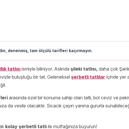
in, denenmiş, tam ölçülü tarifleri kaçırmayın.
llık tatlısı
ismiyle biliniyor. Aslında
şileki tatlısı,
daha çok Şanl
evizle buluştuğu bir tat. Geleneksel
şerbetli tatlılar
içinde yer
ğil.
leri
arasında özel bir konuma sahip olan tatlı, bol ceviz ve pek
za da vesile olacaktır. Sıcacık çayın yanına gururla sunabilece
cak
kolay şerbetli tatlı
ile mutfağınıza buyurun!