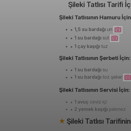
Şileki Tatlısı Tarifi
Şileki Tatlısının Hamuru İçin
1,5 su bardağı
un
1 su bardağı
süt
1 çay kaşığı
tuz
Şileki Tatlısının Şerbeti İçin:
1 su bardağı
su
1 su bardağı
toz şeker
Şileki Tatlısının Servisi İçin:
1 avuç
ceviz içi
2 yemek kaşığı
pekmez
Şileki Tatlısı Tarifin