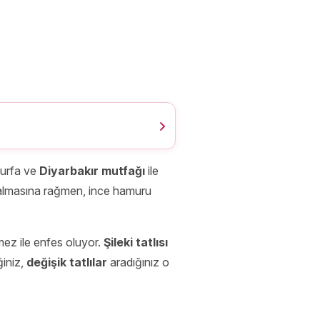
ıurfa ve
Diyarbakır mutfağı
ile
 almasına rağmen, ince hamuru
mez ile enfes oluyor.
Şileki tatlısı
ğiniz,
değişik tatlılar
aradığınız o