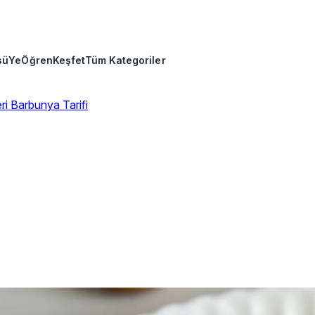
sü
Ye
Öğren
Keşfet
Tüm Kategoriler
eri
Barbunya Tarifi