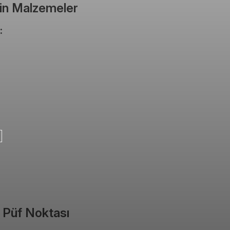
 İçin Malzemeler
:
in Püf Noktası