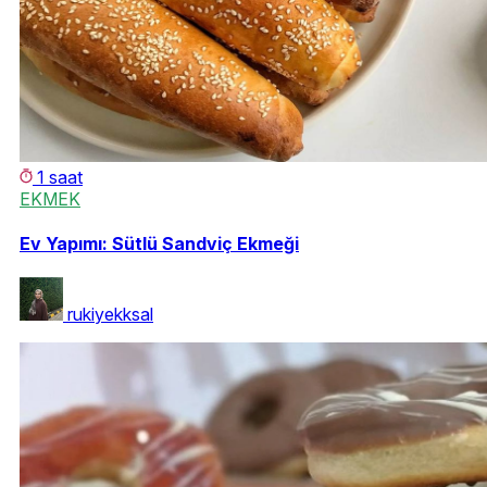
1 saat
EKMEK
Ev Yapımı: Sütlü Sandviç Ekmeği
rukiyekksal