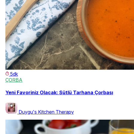
5dk
ÇORBA
Yeni Favoriniz Olacak: Sütlü Tarhana Çorbası
Duygu's Kitchen Therapy