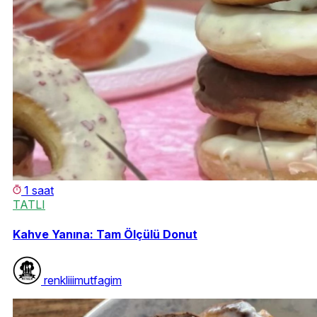
1 saat
TATLI
Kahve Yanına: Tam Ölçülü Donut
renkliiimutfagim