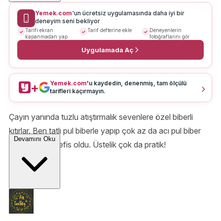
Yemek.com
'un ücretsiz uygulamasında daha iyi bir
deneyim seni bekliyor
Tarifi ekran
Tarif defterine ekle
Deneyenlerin
kapanmadan yap
fotoğraflarını gör
Uygulamada Aç
Yemek.com
'u kaydedin, denenmiş, tam ölçülü
+
tarifleri kaçırmayın.
Çayın yanında tuzlu atıştırmalık sevenlere özel biberli
kıtırlar. Ben tatlı pul biberle yapıp çok az da acı pul biber
Devamını Oku
ekledim, tadı nefis oldu. Üstelik çok da pratik!