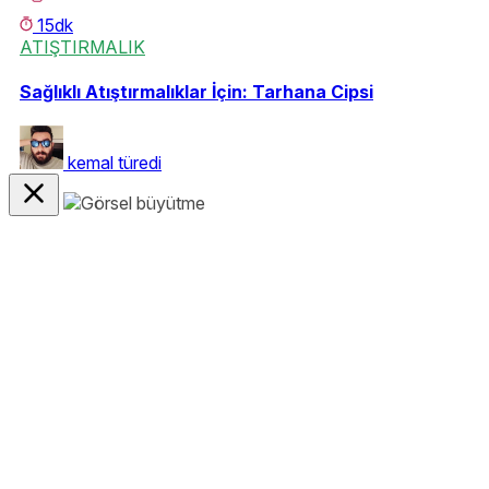
15dk
ATIŞTIRMALIK
Sağlıklı Atıştırmalıklar İçin: Tarhana Cipsi
kemal türedi