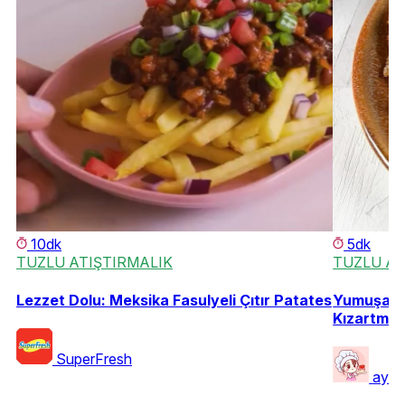
10dk
5dk
TUZLU ATIŞTIRMALIK
TUZLU AT
Lezzet Dolu: Meksika Fasulyeli Çıtır Patates
Yumuşacık
Kızartmas
SuperFresh
ayla