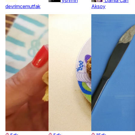
ysnrmn
Damla Can
devrimcemutfak
Aksoy