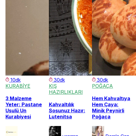
10dk
30dk
30dk
KURABİYE
KIŞ
POĞAÇA
HAZIRLIKLARI
3 Malzeme
Hem Kahvaltıya
Yeter: Pastane
Kahvaltılık
Hem Çaya:
Usulü Un
Sosunuz Hazır:
Minik Peynirli
Kurabiyesi
Lutenitsa
Poğaça