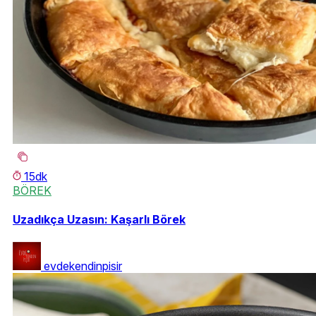
15dk
BÖREK
Uzadıkça Uzasın: Kaşarlı Börek
evdekendinpisir