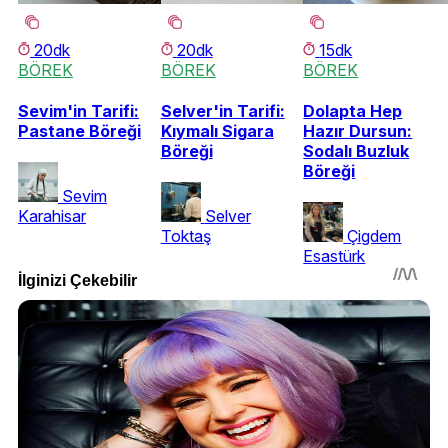
20dk
20dk
15dk
BÖREK
BÖREK
BÖREK
Sevim'in Tarifi:
Selver'in Tarifi:
Dolapta Hep
Pastane Böreği
Kıymalı Sigara
Hazır Dursun:
Böreği
Sodalı Buzluk
Böreği
Sevim
Karahisar
Selver
Toktaş
Çigdem
Esastürk