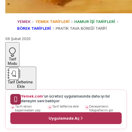
YEMEK
YEMEK TARİFLERİ
HAMUR İŞİ TARİFLERİ
BÖREK TARİFLERİ
PRATİK TAVA BÖREĞİ TARİFİ
06 Şubat 2020
Tarif
Modu
Tarif Defterime
Ekle
Yemek.com
'un ücretsiz uygulamasında daha iyi bir
deneyim seni bekliyor
Tarifi ekran
Tarif defterine ekle
Deneyenlerin
kapanmadan yap
fotoğraflarını gör
Uygulamada Aç