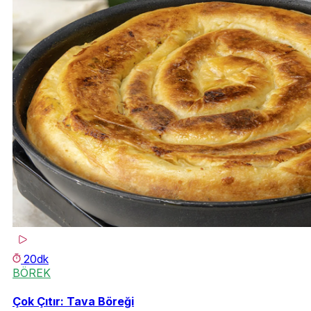
20dk
BÖREK
Çok Çıtır: Tava Böreği