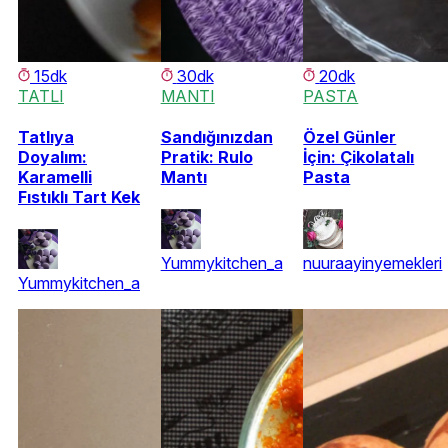
15dk
30dk
20dk
TATLI
MANTI
PASTA
Tatlıya
Sandığınızdan
Özel Günler
Doyalım:
Pratik: Rulo
İçin: Çikolatalı
Karamelli
Mantı
Pasta
Fıstıklı Tart Kek
Yummykitchen_a
nuuraayinyemekleri
Yummykitchen_a