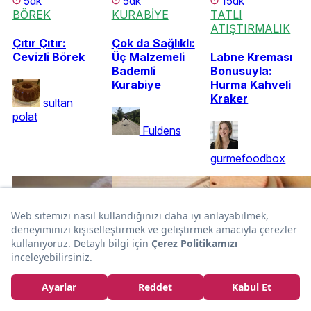
5dk
5dk
15dk
BÖREK
KURABİYE
TATLI
ATIŞTIRMALIK
Çıtır Çıtır:
Çok da Sağlıklı:
Cevizli Börek
Üç Malzemeli
Labne Kreması
Bademli
Bonusuyla:
Kurabiye
Hurma Kahveli
Kraker
sultan
polat
Fuldens
gurmefoodbox