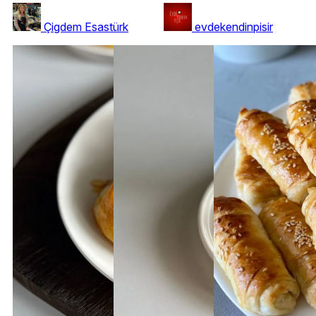
Çigdem Esastürk
evdekendinpisir