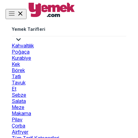
Yemek Tarifleri
Kahvaltılık
Poğaça
Kurabiye
Kek
Börek
Tatlı
Tavuk
Et
Sebze
Salata
Meze
Makarna
Pilav
Çorba
Airfryer