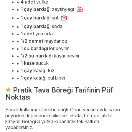
4 adet
yufka
1 çay bardağı
zeytinyağı
1 çay bardağı
süt
1 çay bardağı
soda
1 adet
yumurta
1/2 demet
maydanoz
1 su bardağı
lor peyniri
1/2 su bardağı
kaşar peyniri
1 kase
sucuk
1 çay kaşığı
tuz
1 çay kaşığı
pul biber
Pratik Tava Böreği Tarifinin Püf
Noktası
Sucuk kullanmak tercihe bağlı. Onun yerine evde kalan
peynirleri değerlendirebilirsiniz. Soda, böreğe çıtırlık
katıyor. Böreği 3 yufka kullanarak tek katlı da
yapabilirsiniz.