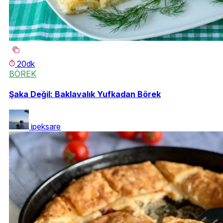
20dk
BÖREK
Şaka Değil: Baklavalık Yufkadan Börek
ipeksare