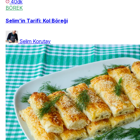
40dk
BÖREK
Selim'in Tarifi: Kol Böreği
Selim Korutay