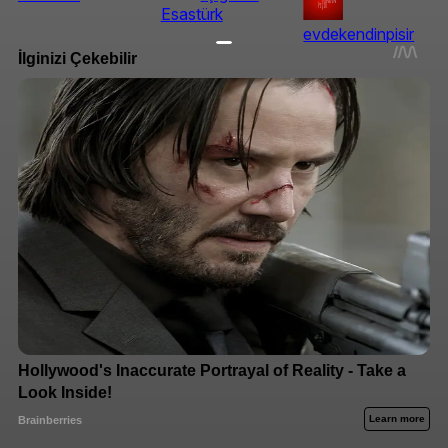
Esastürk
evdekendinpisir