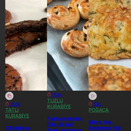
15dk
TUZLU
25dk
5dk
KURABİYE
TATLI
POĞAÇA
KURABİYE
Pastanedekiler
Maya Yok,
Gibi: Sirkeli
Çikolataya
Beklemek Yok:
Tuzlu Kurabiye