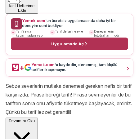
Tarif Defterime
Ekle
Yemek.com
'un ücretsiz uygulamasında daha iyi bir
deneyim seni bekliyor
Tarifi ekran
Tarif defterine ekle
Deneyenlerin
kapanmadan yap
fotoğraflarını gör
Uygulamada Aç
Yemek.com
'u kaydedin, denenmiş, tam ölçülü
+
tarifleri kaçırmayın.
Sebze severlerin mutlaka denemesi gereken nefis bir tarif
karşınızda: Pırasa böreği tarifi! Pırasa sevmeyenler de bu
tariften sonra onu afiyetle tüketmeye başlayacak, eminiz.
Çünkü bu tarif lezzet garantili!
Devamını Oku