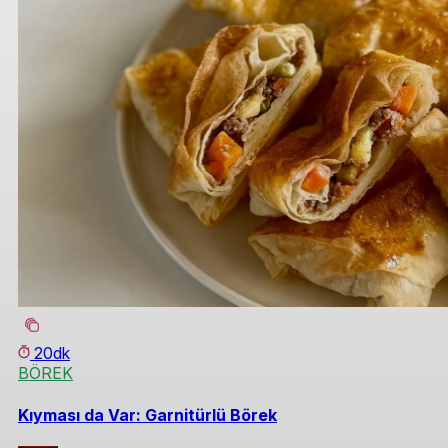
20dk
BÖREK
Kıyması da Var: Garnitürlü Börek