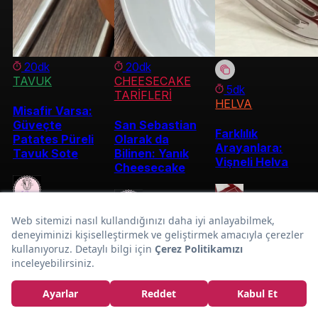
20dk
20dk
TAVUK
CHEESECAKE
5dk
TARİFLERİ
HELVA
Misafir Varsa:
Güveçte
San Sebastian
Farklılık
Patates Püreli
Olarak da
Arayanlara:
Tavuk Sote
Bilinen: Yanık
Vişneli Helva
Cheesecake
Fatma
Chef Necla
Fatma
Aktaş
Sunumu Şık, Lezzeti Nefis:
Pırasa Böreği Tarifi