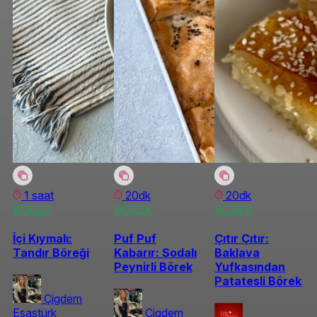
1 saat
20dk
20dk
BÖREK
BÖREK
BÖREK
İçi Kıymalı:
Puf Puf
Çıtır Çıtır:
Tandır Böreği
Kabarır: Sodalı
Baklava
Peynirli Börek
Yufkasından
Patatesli Börek
Çigdem
Esastürk
Çigdem