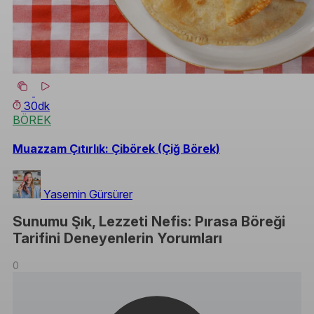
30dk
BÖREK
Muazzam Çıtırlık: Çibörek (Çiğ Börek)
Yasemin Gürsürer
Sunumu Şık, Lezzeti Nefis: Pırasa Böreği
Tarifini Deneyenlerin Yorumları
0