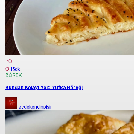
15dk
BÖREK
Bundan Kolayı Yok: Yufka Böreği
evdekendinpisir