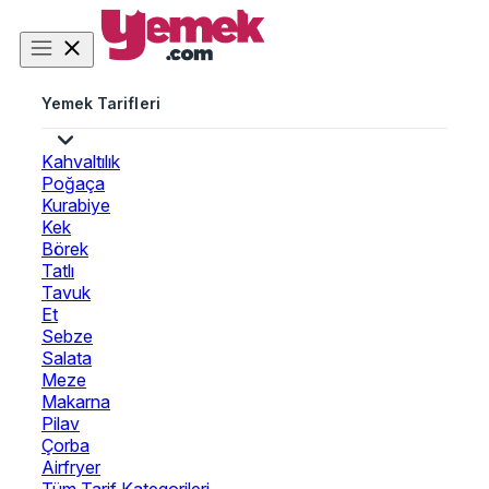
Yemek Tarifleri
Kahvaltılık
Poğaça
Kurabiye
Kek
Börek
Tatlı
Tavuk
Et
Sebze
Salata
Meze
Makarna
Pilav
Çorba
Airfryer