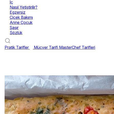
İç
Nasıl Yetiştirilir?
Egzersiz
Çiçek Bakımı
Anne Çocuk
Şaşır
Sözlük
Pratik Tarifler
Mücver Tarifi
MasterChef Tarifleri