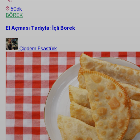
50dk
BÖREK
El Açması Tadıyla: İçli Börek
Çigdem Esastürk