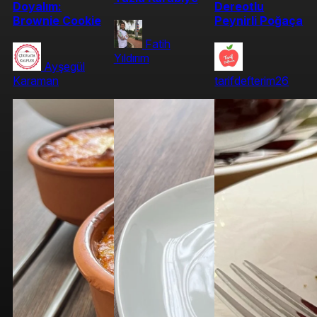
Doyalım:
Dereotlu
Brownie Cookie
Peynirli Poğaça
Fatih
Yıldırım
Ayşegül
Karaman
tarifdefterim26