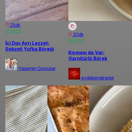
25dk
BÖREK
20dk
BÖREK
İçi Dışı Ayrı Lezzet:
Sebzeli Yufka Böreği
Kıyması da Var:
Garnitürlü Börek
Yasemin Gürsürer
evdekendinpisir