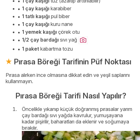
1 çay kaşığı
tuz (azaltıp arttırılabilir)
1 çay kaşığı
karabiber
1 tatlı kaşığı
pul biber
1 çay kaşığı
kuru nane
1 yemek kaşığı
çörek otu
1/2 çay bardağı
sıvı yağ
1 paket
kabartma tozu
Pırasa Böreği Tarifinin Püf Noktası
Pırasa alırken ince olmasına dikkat edin ve yeşil saplarını
kullanmayın.
Pırasa Böreği Tarifi Nasıl Yapılır?
Öncelikle yıkanıp küçük doğranmış pırasalar yarım
çay bardağı sıvı yağda kavrulur, yumuşayana
kadar pişirilir, baharatları da eklenir ve soğumaya
bırakılır.