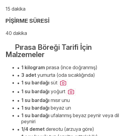
15 dakika
PİŞİRME SÜRESİ
40 dakika
Pırasa Böreği Tarifi İçin
Malzemeler
1 kilogram
pırasa (ince doğranmış)
3 adet
yumurta (oda sıcaklığında)
1 su bardağı
süt
1 su bardağı
yoğurt
1 su bardağı
mısır unu
1 su bardağı
beyaz un
1 su bardağı
ufalanmış beyaz peynir veya dil
peyniri
1/4 demet
dereotu (arzuya göre)