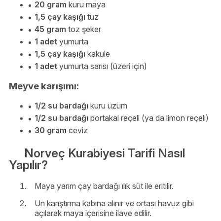
20 gram
kuru maya
1,5 çay kaşığı
tuz
45 gram
toz şeker
1 adet
yumurta
1,5 çay kaşığı
kakule
1 adet
yumurta sarısı (üzeri için)
Meyve karışımı:
1/2 su bardağı
kuru üzüm
1/2 su bardağı
portakal reçeli (ya da limon reçeli)
30 gram
ceviz
Norveç Kurabiyesi Tarifi Nasıl
Yapılır?
Maya yarım çay bardağı ılık süt ile eritilir.
Un karıştırma kabına alınır ve ortası havuz gibi
açılarak maya içerisine ilave edilir.