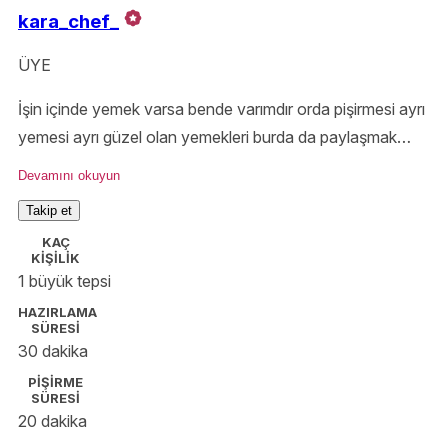
kara_chef_
ÜYE
İşin içinde yemek varsa bende varımdır orda pişirmesi ayrı
yemesi ayrı güzel olan yemekleri burda da paylaşmak
istedim. Mutfak büyük içinde pişecekler çok o zaman
Devamını okuyun
mutfak zamanı o zaman yemek zamanı.
Takip et
KAÇ
KİŞİLİK
1 büyük tepsi
HAZIRLAMA
SÜRESİ
30 dakika
PİŞİRME
SÜRESİ
20 dakika