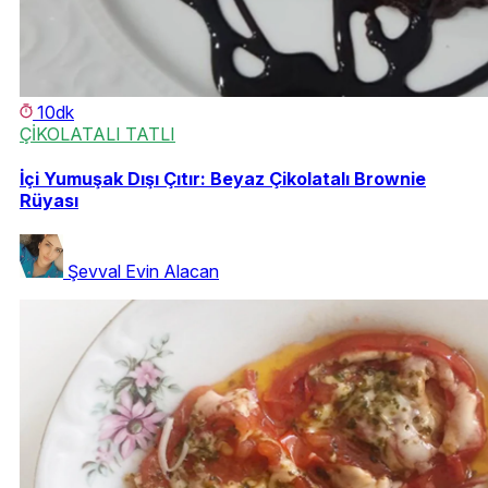
10dk
ÇİKOLATALI TATLI
İçi Yumuşak Dışı Çıtır: Beyaz Çikolatalı Brownie
Rüyası
Şevval Evin Alacan