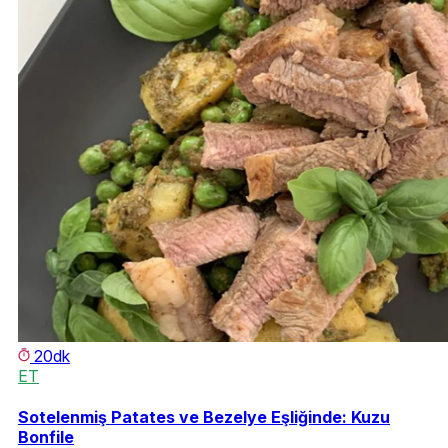
20dk
ET
Sotelenmiş Patates ve Bezelye Eşliğinde: Kuzu
Bonfile