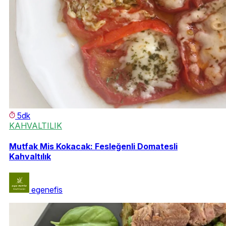
5dk
KAHVALTILIK
Mutfak Mis Kokacak: Fesleğenli Domatesli
Kahvaltılık
egenefis