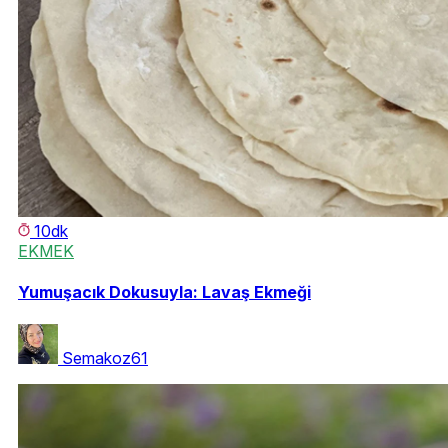
10dk
EKMEK
Yumuşacık Dokusuyla: Lavaş Ekmeği
Semakoz61