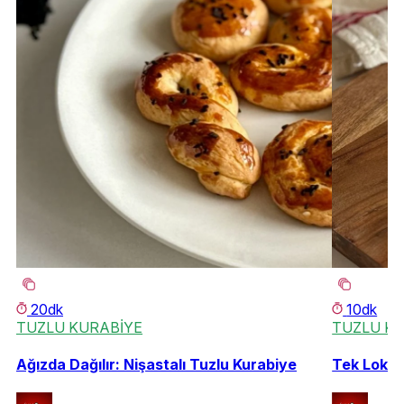
20dk
10dk
TUZLU KURABİYE
TUZLU K
Ağızda Dağılır: Nişastalı Tuzlu Kurabiye
Tek Lokma