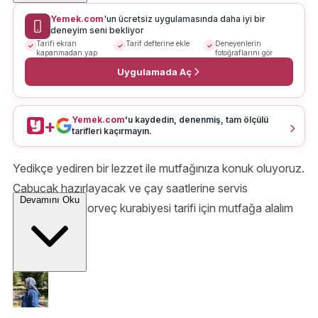
Yemek.com
'un ücretsiz uygulamasında daha iyi bir
deneyim seni bekliyor
Tarifi ekran
Tarif defterine ekle
Deneyenlerin
kapanmadan yap
fotoğraflarını gör
Uygulamada Aç
Yemek.com
'u kaydedin, denenmiş, tam ölçülü
+
tarifleri kaçırmayın.
Yedikçe yediren bir lezzet ile mutfağınıza konuk oluyoruz.
Çabucak hazırlayacak ve çay saatlerine servis
Devamını Oku
edeceksiniz. Norveç kurabiyesi tarifi için mutfağa alalım
sizleri.