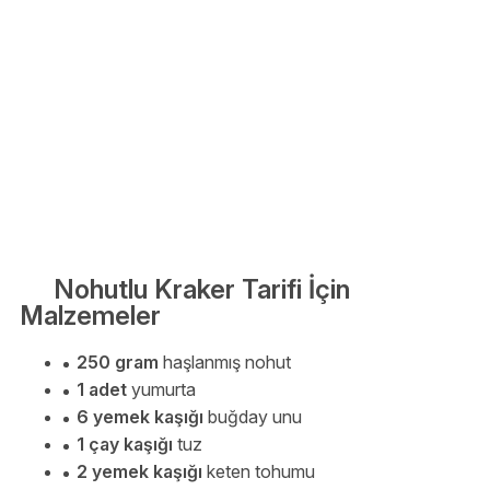
Nohutlu Kraker Tarifi İçin
Malzemeler
250 gram
haşlanmış nohut
1 adet
yumurta
6 yemek kaşığı
buğday unu
1 çay kaşığı
tuz
2 yemek kaşığı
keten tohumu