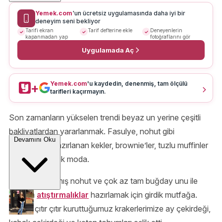
Yemek.com
'un ücretsiz uygulamasında daha iyi bir
deneyim seni bekliyor
Tarifi ekran
Tarif defterine ekle
Deneyenlerin
kapanmadan yap
fotoğraflarını gör
Uygulamada Aç
Yemek.com
'u kaydedin, denenmiş, tam ölçülü
+
tarifleri kaçırmayın.
Son zamanların yükselen trendi beyaz un yerine çeşitli
bakliyatlardan yararlanmak. Fasulye, nohut gibi
Devamını Oku
bakliyatlarla hazırlanan kekler, brownie’ler, tuzlu muffinler
ve krakerler pek moda.
Biz de haşlanmış nohut ve çok az tam buğday unu ile
masum
atıştırmalıklar
hazırlamak için girdik mutfağa.
Fırında çıtır çıtır kuruttuğumuz krakerlerimize ay çekirdeği,