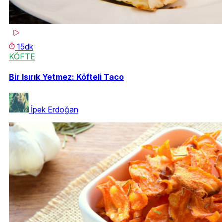
15dk
KÖFTE
Bir Isırık Yetmez: Köfteli Taco
İpek Erdoğan