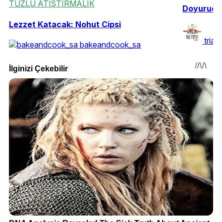
TUZLU ATIŞTIRMALIK
Doyurucu A
Lezzet Katacak: Nohut Cipsi
triae
bakeandcook_sa