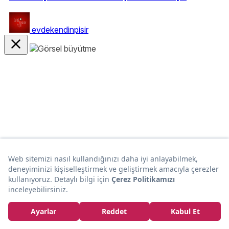
evdekendinpisir