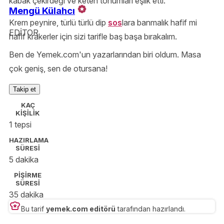
kabak çekirdeği ve keten tohumları eşlik etti.
Mengü Külahcı
Krem peynire, türlü türlü dip
sos
lara banmalık hafif mi
EDİTOR
hafif krakerler için sizi tarifle baş başa bırakalım.
Ben de Yemek.com'un yazarlarından biri oldum. Masa
çok geniş, sen de otursana!
Takip et
KAÇ
KİŞİLİK
1 tepsi
HAZIRLAMA
SÜRESİ
5 dakika
PİŞİRME
SÜRESİ
35 dakika
Bu tarif
yemek.com editörü
tarafından hazırlandı.