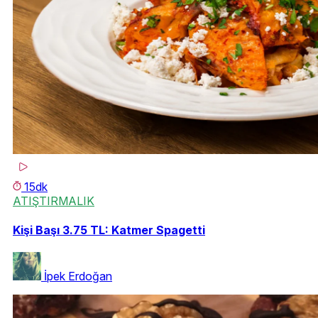
15dk
ATIŞTIRMALIK
Kişi Başı 3.75 TL: Katmer Spagetti
İpek Erdoğan