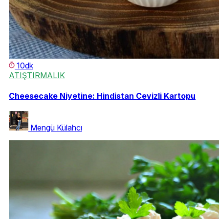
10dk
ATIŞTIRMALIK
Cheesecake Niyetine: Hindistan Cevizli Kartopu
Mengü Külahcı