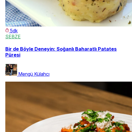
5dk
SEBZE
Bir de Böyle Deneyin: Soğanlı Baharatlı Patates
Püresi
Mengü Külahcı