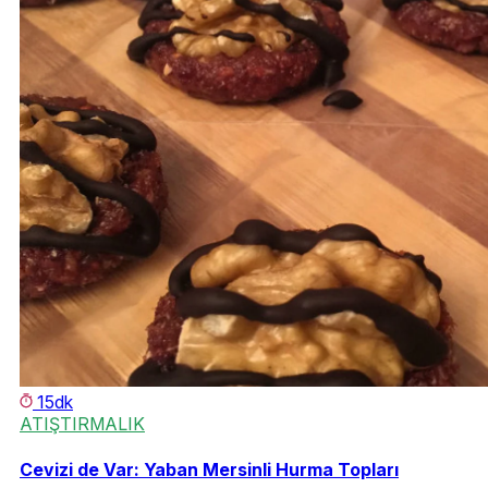
15dk
ATIŞTIRMALIK
Cevizi de Var: Yaban Mersinli Hurma Topları