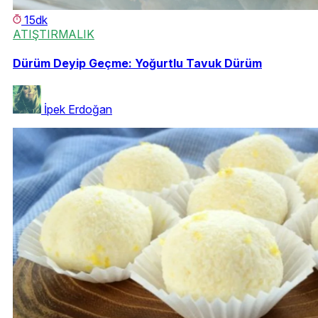
15dk
ATIŞTIRMALIK
Dürüm Deyip Geçme: Yoğurtlu Tavuk Dürüm
İpek Erdoğan