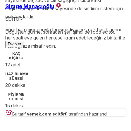
sayesinde de, saç ve cilt sağlığı için ciddi katkı
Simge Manacıoğlu
sağlar. İçeriğindeki lifler sayesinde de sindirim sistemi için
çok faydalıdır.
EDİTOR
Eğer hala mısır unuyla tanışmadıysanız, çok basit, günün
Doğuştan gurme, sonradan şef, şimdi de food editor.
her saati eve gelen herkese ikram edebileceğiniz bir tarifle
Takip et
mutfağınıza misafir edin.
KAÇ
KİŞİLİK
12 adet
HAZIRLAMA
SÜRESİ
20 dakika
PİŞİRME
SÜRESİ
15 dakika
Bu tarif
yemek.com editörü
tarafından hazırlandı.