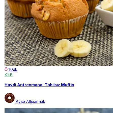
10dk
KEK
Haydi Antrenmana: Tahılsız Muffin
Ayşe Altıparmak