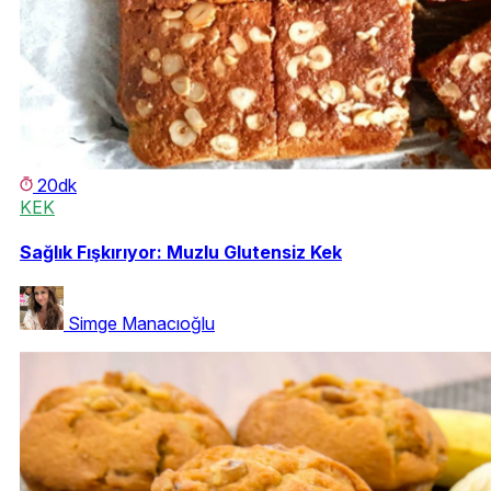
20dk
KEK
Sağlık Fışkırıyor: Muzlu Glutensiz Kek
Simge Manacıoğlu