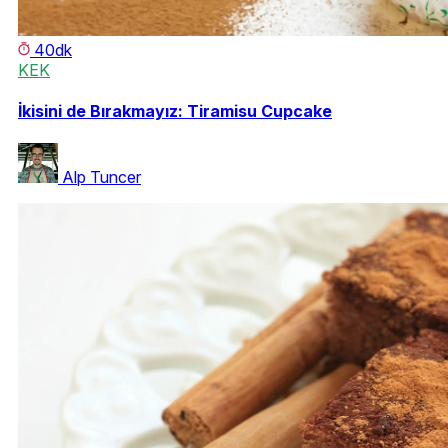
40dk
KEK
İkisini de Bırakmayız: Tiramisu Cupcake
Alp Tuncer