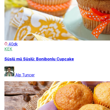
40dk
KEK
Süslü mü Süslü: Bonibonlu Cupcake
Alp Tuncer