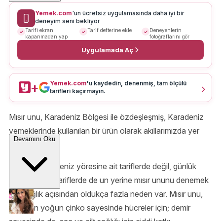
Yemek.com
'un ücretsiz uygulamasında daha iyi bir
deneyim seni bekliyor
Tarifi ekran
Tarif defterine ekle
Deneyenlerin
kapanmadan yap
fotoğraflarını gör
Uygulamada Aç
Yemek.com
'u kaydedin, denenmiş, tam ölçülü
+
tarifleri kaçırmayın.
Mısır unu, Karadeniz Bölgesi ile özdeşleşmiş, Karadeniz
yemeklerinde kullanılan bir ürün olarak akıllarımızda yer
Devamını Oku
etmiştir.
Sadece Karadeniz yöresine ait tariflerde değil, günlük
kullandığımız tariflerde de un yerine mısır ununu denemek
için sağlık açısından oldukça fazla neden var. Mısır unu,
içerdiğin yoğun çinko sayesinde hücreler için; demir