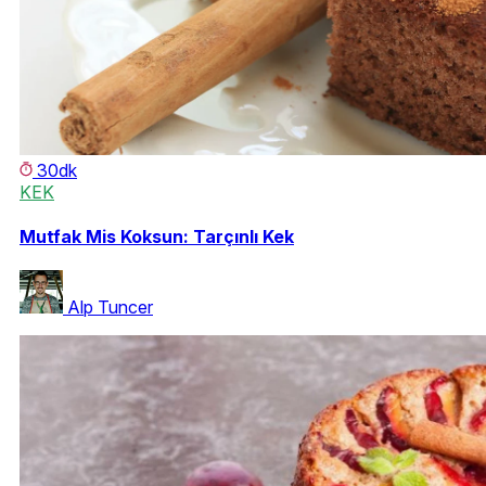
30dk
KEK
Mutfak Mis Koksun: Tarçınlı Kek
Alp Tuncer