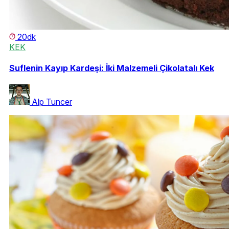
20dk
KEK
Suflenin Kayıp Kardeşi: İki Malzemeli Çikolatalı Kek
Alp Tuncer