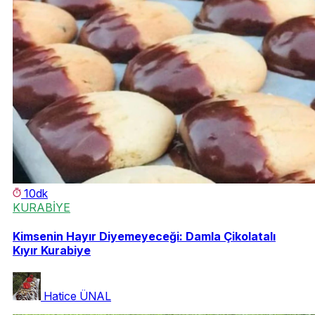
10dk
KURABİYE
Kimsenin Hayır Diyemeyeceği: Damla Çikolatalı
Kıyır Kurabiye
Hatice ÜNAL