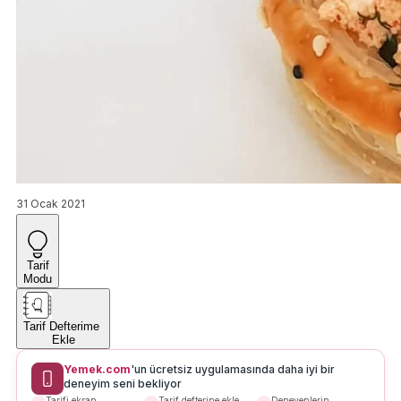
31 Ocak 2021
Tarif
Modu
Tarif Defterime
Ekle
Yemek.com
'un ücretsiz uygulamasında daha iyi bir
deneyim seni bekliyor
Tarifi ekran
Tarif defterine ekle
Deneyenlerin