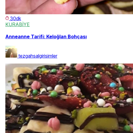
30dk
KURABİYE
Anneanne Tarifi: Keloğlan Bohçası
tezgahsalgirisimler