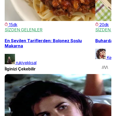
15dk
20dk
SİZDEN GELENLER
SİZDEN G
En Sevilen Tariflerden: Bolonez Soslu
Buharda P
Makarna
Keki
rukiyekksal