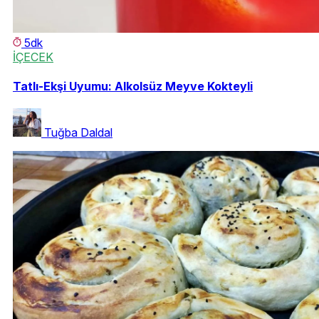
5dk
İÇECEK
Tatlı-Ekşi Uyumu: Alkolsüz Meyve Kokteyli
Tuğba Daldal