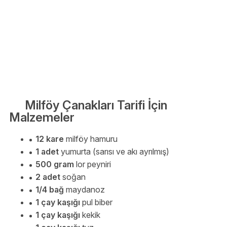
Milföy Çanakları Tarifi İçin
Malzemeler
12 kare
milföy hamuru
1 adet
yumurta (sarısı ve akı ayrılmış)
500 gram
lor peyniri
2 adet
soğan
1/4 bağ
maydanoz
1 çay kaşığı
pul biber
1 çay kaşığı
kekik