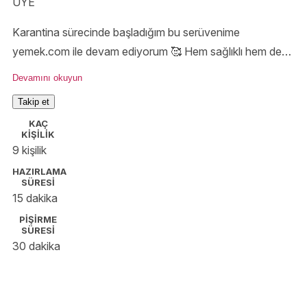
ÜYE
Karantina sürecinde başladığım bu serüvenime
yemek.com ile devam ediyorum 🥰 Hem sağlıklı hem de
leziz tarifler ve daha fazlası için instagram hesabıma göz
Devamını okuyun
atabilirsiniz @meryemalis_
Takip et
KAÇ
KİŞİLİK
9 kişilik
HAZIRLAMA
SÜRESİ
15 dakika
PİŞİRME
SÜRESİ
30 dakika