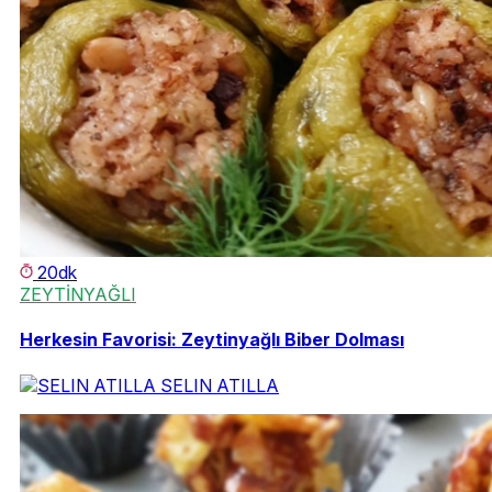
20dk
ZEYTİNYAĞLI
Herkesin Favorisi: Zeytinyağlı Biber Dolması
SELIN ATILLA