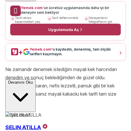
Yemek.com
'un ücretsiz uygulamasında daha iyi bir
deneyim seni bekliyor
Tarifi ekran
Tarif defterine ekle
Deneyenlerin
kapanmadan yap
fotoğraflarını gör
Uygulamada Aç
Yemek.com
'u kaydedin, denenmiş, tam ölçülü
+
tarifleri kaçırmayın.
Ne zamandır denemek istediğim mayalı kek harcından
denedim ve sonuç beklediğimden de güzel oldu.
Devamını Oku
Kabardıkça kabaran, nefis lezzetli, pamuk gibi bir kek
yapmak istiyorsanız mayalı kakaolu kek tarifi tam size
göre.
Afiyet olsun.
SELIN ATILLA