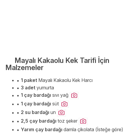
Mayalı Kakaolu Kek Tarifi İçin
Malzemeler
1 paket
Mayalı Kakaolu Kek Harcı
3 adet
yumurta
1 çay bardağı
sıvı yağ
1 çay bardağı
süt
2 su bardağı
un
2,5 çay bardağı
toz şeker
Yarım çay bardağı
damla çikolata (İsteğe göre)