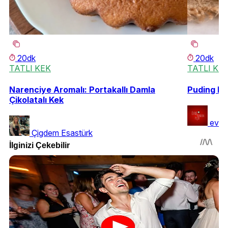
20dk
20dk
TATLI KEK
TATLI KE
Narenciye Aromalı: Portakallı Damla
Puding Do
Çikolatalı Kek
evde
Çigdem Esastürk