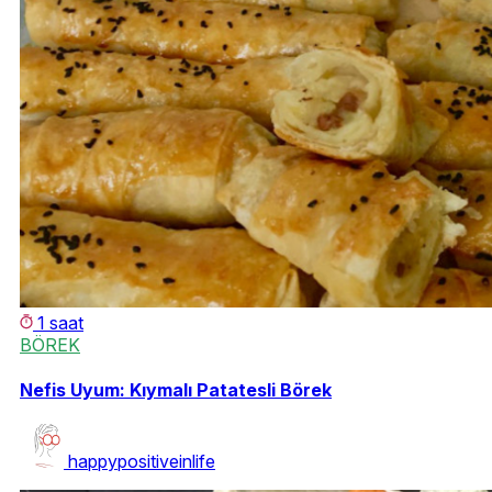
1 saat
BÖREK
Nefis Uyum: Kıymalı Patatesli Börek
happypositiveinlife