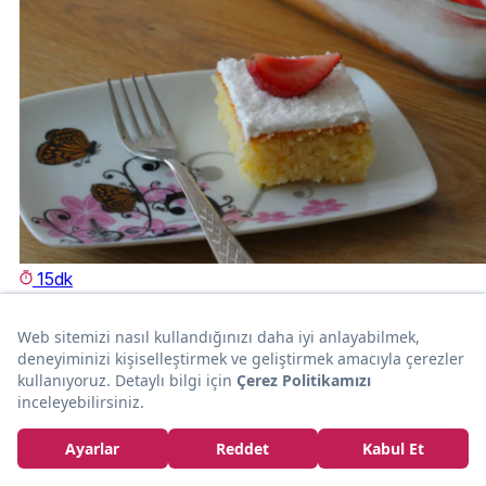
15dk
TATLI
Lezzeti Şaşırtır: Şerbet-i Sütlü
Milaka