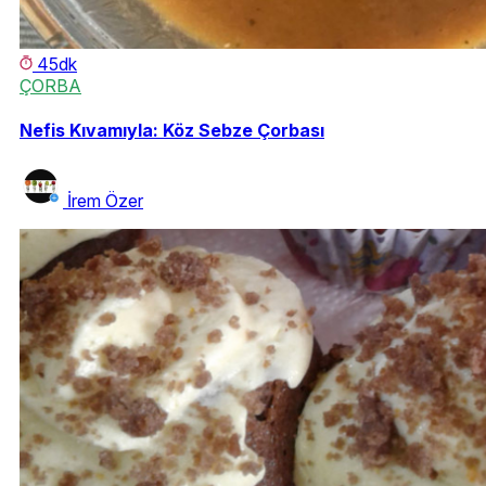
45dk
ÇORBA
Nefis Kıvamıyla: Köz Sebze Çorbası
İrem Özer