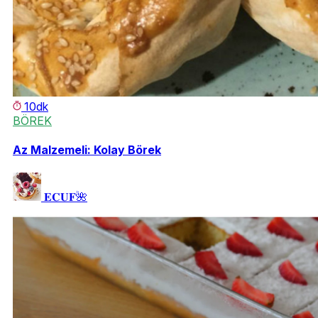
10dk
BÖREK
Az Malzemeli: Kolay Börek
𝐄𝐂𝐔𝐅🌺