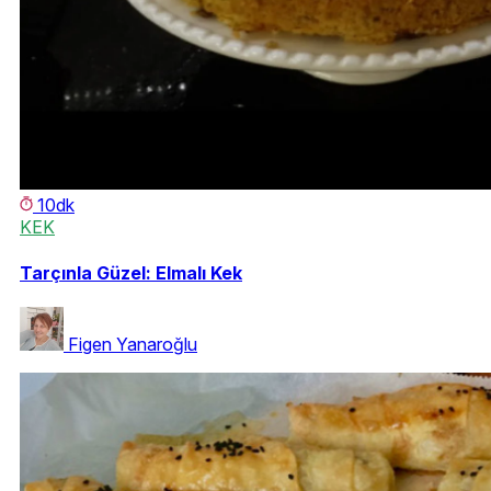
10dk
KEK
Tarçınla Güzel: Elmalı Kek
Figen Yanaroğlu