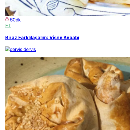
60dk
ET
Biraz Farklılaşalım: Vişne Kebabı
dervis