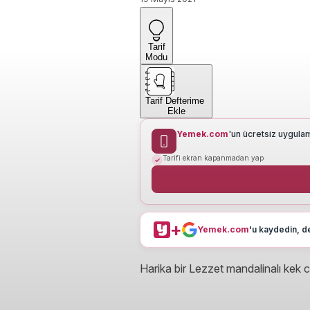
Tarif
Modu
Tarif Defterime
Ekle
Yemek.com
'un ücretsiz uygula
Tarifi ekran kapanmadan yap
+
Yemek.com
'u kaydedin, de
Harika bir Lezzet mandalinalı kek c