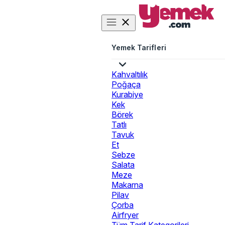
Yemek Tarifleri
Kahvaltılık
Poğaça
Kurabiye
Kek
Börek
Tatlı
Tavuk
Et
Sebze
Salata
Meze
Makarna
Pilav
Çorba
Airfryer