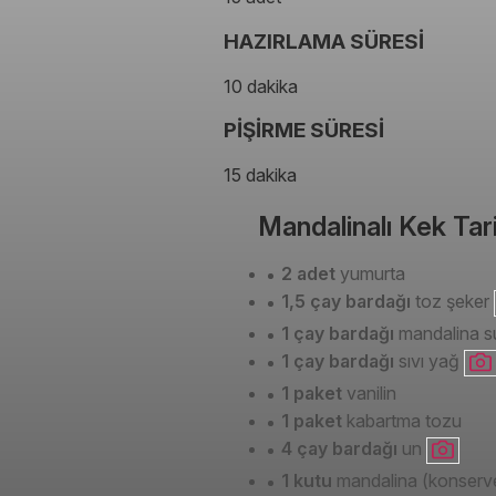
HAZIRLAMA SÜRESİ
10 dakika
PİŞİRME SÜRESİ
15 dakika
Mandalinalı Kek Tar
2 adet
yumurta
1,5 çay bardağı
toz şeker
1 çay bardağı
mandalina s
1 çay bardağı
sıvı yağ
1 paket
vanilin
1 paket
kabartma tozu
4 çay bardağı
un
1 kutu
mandalina (konserv