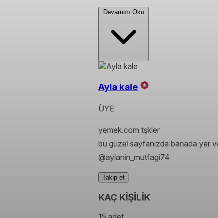
Devamını Oku
Ayla kale
ÜYE
yemek.com tşkler
bu güzel sayfanizda banada yer ve
@aylanin_mutfagi74
Takip et
KAÇ KİŞİLİK
15 adet