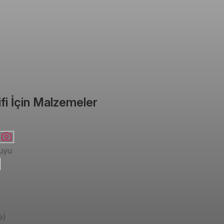
ifi İçin Malzemeler
uyu
e)