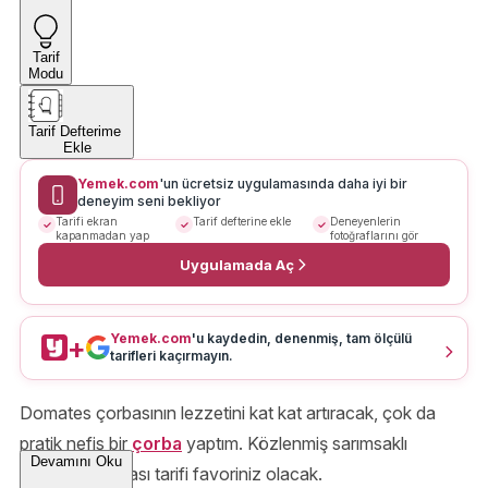
Tarif
Modu
Tarif Defterime
Ekle
Yemek.com
'un ücretsiz uygulamasında daha iyi bir
deneyim seni bekliyor
Tarifi ekran
Tarif defterine ekle
Deneyenlerin
kapanmadan yap
fotoğraflarını gör
Uygulamada Aç
Yemek.com
'u kaydedin, denenmiş, tam ölçülü
+
tarifleri kaçırmayın.
Domates çorbasının lezzetini kat kat artıracak, çok da
pratik nefis bir
çorba
yaptım. Közlenmiş sarımsaklı
Devamını Oku
domates çorbası tarifi favoriniz olacak.