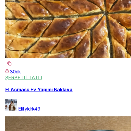
30dk
ŞERBETLİ TATLI
El Açması: Ev Yapımı Baklava
Elifyldrk49