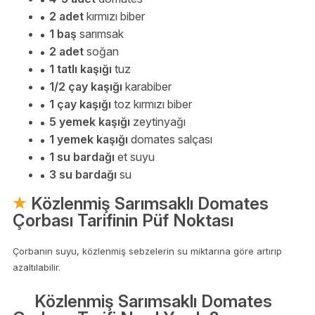
2 adet
kırmızı biber
1 baş
sarımsak
2 adet
soğan
1 tatlı kaşığı
tuz
1/2 çay kaşığı
karabiber
1 çay kaşığı
toz kırmızı biber
5 yemek kaşığı
zeytinyağı
1 yemek kaşığı
domates salçası
1 su bardağı
et suyu
3 su bardağı
su
Közlenmiş Sarımsaklı Domates
Çorbası Tarifinin Püf Noktası
Çorbanın suyu, közlenmiş sebzelerin su miktarına göre artırıp
azaltılabilir.
Közlenmiş Sarımsaklı Domates