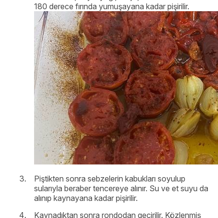
180 derece fırında yumuşayana kadar pişirilir.
Piştikten sonra sebzelerin kabukları soyulup
sularıyla beraber tencereye alınır. Su ve et suyu da
alınıp kaynayana kadar pişirilir.
Kaynadıktan sonra rondodan geçirilir. Közlenmiş