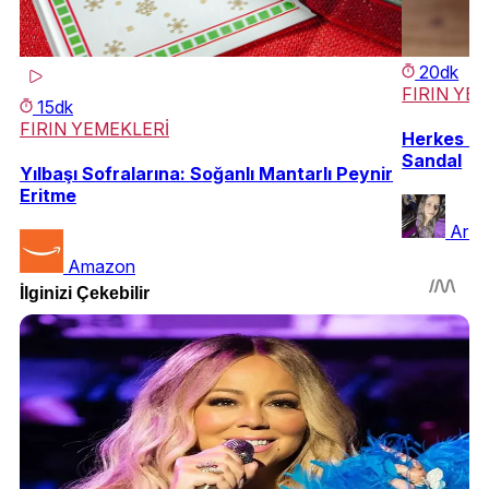
20dk
FIRIN YE
15dk
FIRIN YEMEKLERİ
Herkes Ba
Sandal
Yılbaşı Sofralarına: Soğanlı Mantarlı Peynir
Eritme
Arzu
Amazon