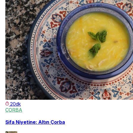
20dk
ÇORBA
Şifa Niyetine: Altın Çorba