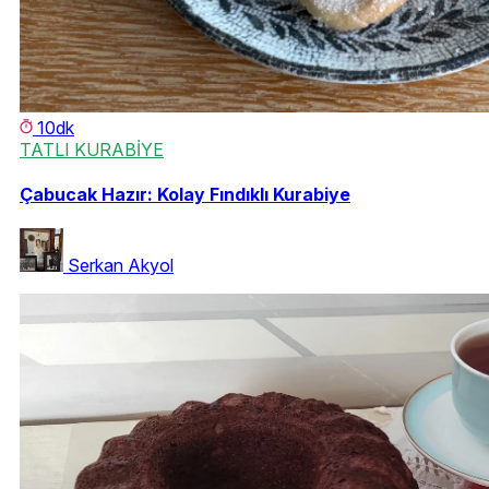
10dk
TATLI KURABİYE
Çabucak Hazır: Kolay Fındıklı Kurabiye
Serkan Akyol