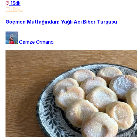
15dk
TURŞU
Göçmen Mutfağından: Yağlı Acı Biber Turşusu
Gamze Ormancı