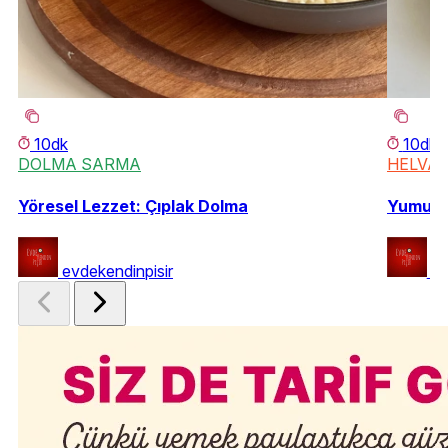
10dk
10dk
DOLMA SARMA
HELVA
Yöresel Lezzet: Çıplak Dolma
Yumuşac
evdekendinpisir
ev