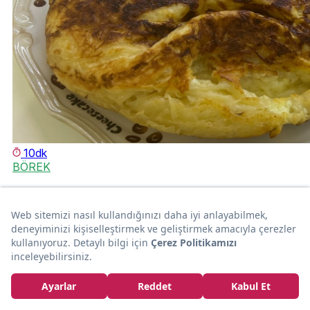
10dk
BÖREK
Lezzeti Uzayacak: Kaşar Peynirli Tava Böreği
Damla Şimşek Akbaş