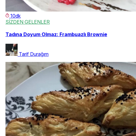
10dk
SİZDEN GELENLER
Tadına Doyum Olmaz: Frambuazlı Brownie
Tarif Durağım