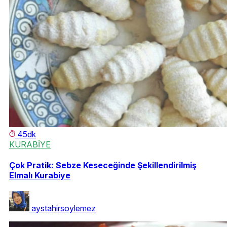
45dk
KURABİYE
Çok Pratik: Sebze Keseceğinde Şekillendirilmiş
Elmalı Kurabiye
aystahirsoylemez