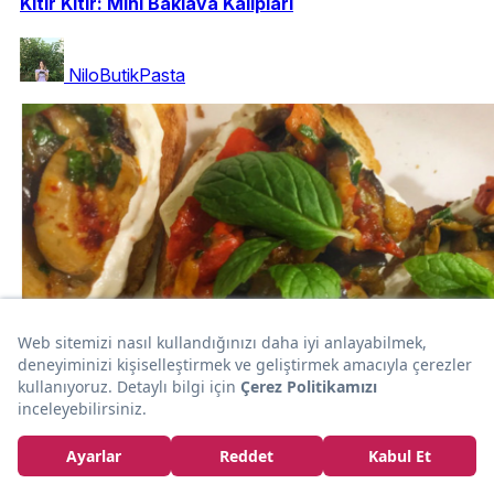
Kıtır Kıtır: Mini Baklava Kalıpları
NiloButikPasta