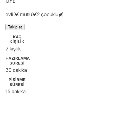
ÜYE
evli 💓 mutlu💓2 çocuklu💓
Takip et
KAÇ
KİŞİLİK
7 kişilik
HAZIRLAMA
SÜRESİ
30 dakika
PİŞİRME
SÜRESİ
15 dakika