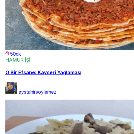
50dk
HAMUR İŞİ
O Bir Efsane: Kayseri Yağlaması
aystahirsoylemez