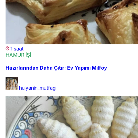
1 saat
HAMUR İŞİ
Hazırlarından Daha Çıtır: Ev Yapımı Milföy
hulyanin_mutfagi