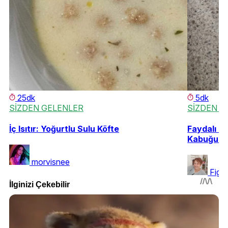
25dk
5dk
SİZDEN GELENLER
SİZDEN G
İç Isıtır: Yoğurtlu Sulu Köfte
Faydalı Bi
Kabuğu R
morvisnee
Fige