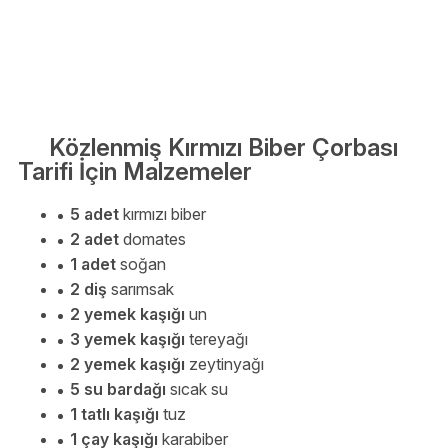
Közlenmiş Kırmızı Biber Çorbası
Tarifi İçin Malzemeler
5 adet
kırmızı biber
2 adet
domates
1 adet
soğan
2 diş
sarımsak
2 yemek kaşığı
un
3 yemek kaşığı
tereyağı
2 yemek kaşığı
zeytinyağı
5 su bardağı
sıcak su
1 tatlı kaşığı
tuz
1 çay kaşığı
karabiber