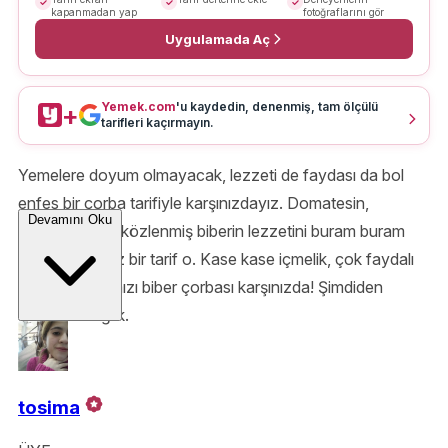
kapanmadan yap
fotoğraflarını gör
Uygulamada Aç
Yemek.com
'u kaydedin, denenmiş, tam ölçülü
+
tarifleri kaçırmayın.
Yemelere doyum olmayacak, lezzeti de faydası da bol
enfes bir çorba tarifiyle karşınızdayız. Domatesin,
Devamını Oku
sarımsağın ve közlenmiş biberin lezzetini buram buram
hissedeceğiniz bir tarif o. Kase kase içmelik, çok faydalı
közlenmiş kırmızı biber çorbası karşınızda! Şimdiden
ellerinize sağlık.
tosima