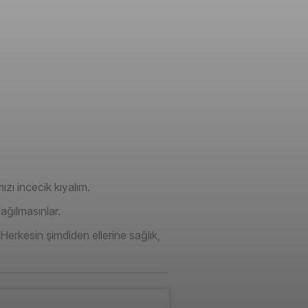
zı incecik kıyalım.
ağılmasınlar.
 Herkesin şimdiden ellerine sağlık,