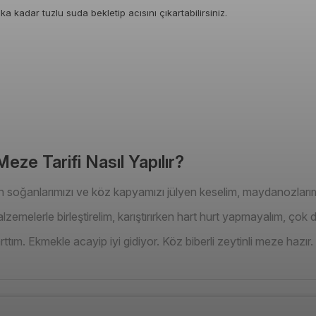
a kadar tuzlu suda bekletip acısını çıkartabilirsiniz.
Meze Tarifi Nasıl Yapılır?
çin soğanlarımızı ve köz kapyamızı jülyen keselim, maydanozlarımı
zemelerle birleştirelim, karıştırırken hart hurt yapmayalım, çok d
tım. Ekmekle acayip iyi gidiyor. Köz biberli zeytinli meze hazır.