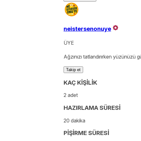
neistersenonuye
ÜYE
Ağzınızı tatlandırırken yüzünüzü gü
Takip et
KAÇ KİŞİLİK
2 adet
HAZIRLAMA SÜRESİ
20 dakika
PİŞİRME SÜRESİ