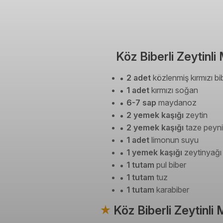
Köz Biberli Zeytinli
2 adet
közlenmiş kırmızı bi
1 adet
kırmızı soğan
6-7 sap
maydanoz
2 yemek kaşığı
zeytin
2 yemek kaşığı
taze peyni
1 adet
limonun suyu
1 yemek kaşığı
zeytinyağı
1 tutam
pul biber
1 tutam
tuz
1 tutam
karabiber
Köz Biberli Zeytinli 