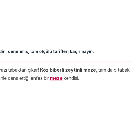
in, denenmiş, tam ölçülü tarifleri kaçırmayın.
vazı tabaktan çıkar!
Köz biberli zeytinli meze
, tam da o tabak
inle dans ettiği enfes bir
meze
kendisi.