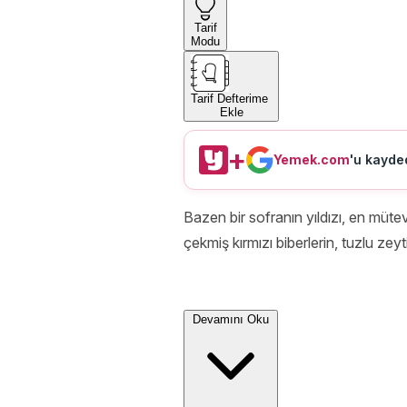
Tarif
Modu
Tarif Defterime
Ekle
+
Yemek.com
'u kayded
Bazen bir sofranın yıldızı, en müte
çekmiş kırmızı biberlerin, tuzlu zeyt
Devamını Oku