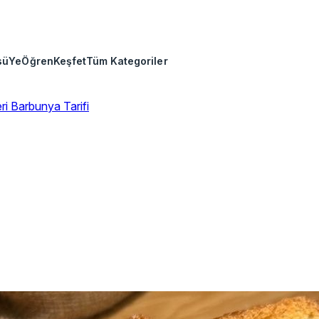
sü
Ye
Öğren
Keşfet
Tüm Kategoriler
eri
Barbunya Tarifi