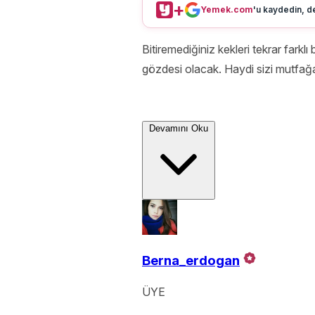
+
Yemek.com
'u kaydedin, de
Bitiremediğiniz kekleri tekrar farkl
gözdesi olacak. Haydi sizi mutfağa
Devamını Oku
Berna_erdogan
ÜYE