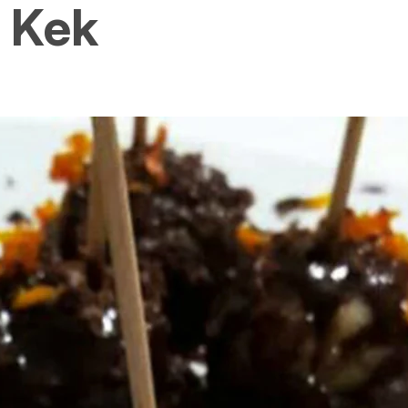
:
Kek