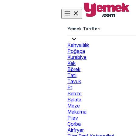
Yemek Tarifleri
Kahvaltılık
Poğaça
Kurabiye
Kek
Börek
Tatlı
Tavuk
Et
Sebze
Salata
Meze
Makarna
Pilav
Çorba
Airfryer