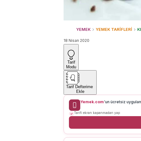
YEMEK
YEMEK TARİFLERİ
K
18 Nisan 2020
Tarif
Modu
Tarif Defterime
Ekle
Yemek.com
'un ücretsiz uygula
Tarifi ekran kapanmadan yap