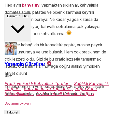
Hep aynı
kahvaltıyı
yapmaktan sıkılanlar, kahvaltıda
domates soslu patates ve biber kızartması keyfini
Devamını Oku
sevenler hemen buraya! Ne kadar yağda kızarsa da
arada bir iyi gidiyor, kahvaltı sofralarına çok yakışıyor,
özellikle hafta sonu kahvaltılarına!
Bu sefer kabağı da bir kahvaltılık yaptık, arasına peynir
katıp, yumurtaya ve una buladık. Hem çok pratik hem de
çok lezzetli oldu. Sizi de bu pratik lezzetle tanıştırmak
Yasemin Gürsürer
istedik. O zaman sizi mutfağa doğru alalım! Şimdiden
afiyet olsun!
ŞEF
Pratik ve Farklı Kahvaltılık Tarifler
,
Sağlıklı Kahvaltılık
Yemek.com şefi ve içerik üreticisi // Profesyonel aşçılık
Tarifler
,
Kahvaltıda Ne Yapsam?
,
Hafta Sonu
Kahvaltılıkları
,
Az Malzemeli Kahvaltı Tarifleri
eğitimiyle başlayan yolculuğumu Yemek.com’da
sürdürüyorum. Teknik bilgiyle yoğrulmuş, ilham veren
Devamını okuyun
tarifler hazırlamak benim için sadece iş değil, büyük bir
Takip et