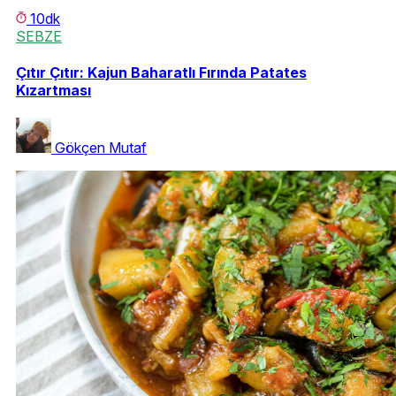
10dk
SEBZE
Çıtır Çıtır: Kajun Baharatlı Fırında Patates
Kızartması
Gökçen Mutaf