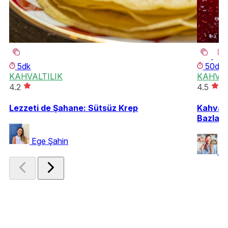
5dk
50dk
KAHVALTILIK
KAHVAL
4.2
4.5
Lezzeti de Şahane: Sütsüz Krep
Kahvalt
Bazlam
Ege Şahin
Ya