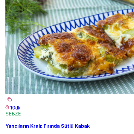
10dk
SEBZE
Yancıların Kralı: Fırında Sütlü Kabak