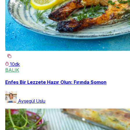
10dk
BALIK
Enfes Bir Lezzete Hazır Olun: Fırında Somon
Ayşegül Uslu