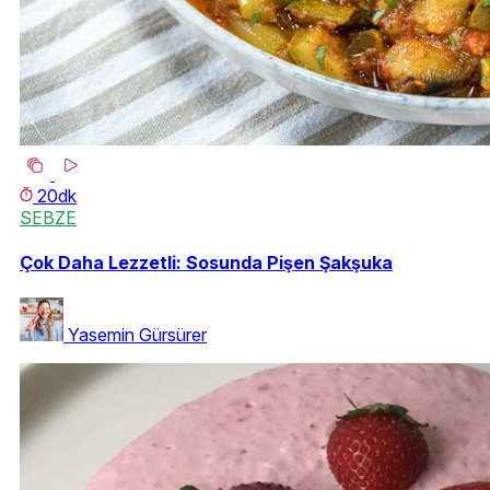
20dk
SEBZE
Çok Daha Lezzetli: Sosunda Pişen Şakşuka
Yasemin Gürsürer