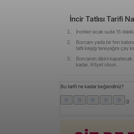
İncir Tatlısı Tarifi Na
İncirleri sıcak suda 15 daki
Borcam yada bir fırın kabın
tatlı kaşığı tereyağını çay k
Borcamın dibini kapatacak ş
kadar. Afiyet olsun.
Bu tarifi ne kadar beğendiniz?
0