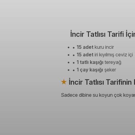
İncir Tatlısı Tarifi 
15 adet
kuru incir
15 adet
iri kıyılmış ceviz içi
1 tatlı kaşığı
tereyağ
1 çay kaşığı
şeker
İncir Tatlısı Tarifini
Sadece dibine su koyun çok koyarsan