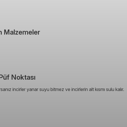
İçin Malzemeler
n Püf Noktası
ız incirler yanar suyu bitmez ve incirlerin alt kısmı sulu kalır.