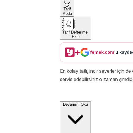
Tarif
Modu
Tarif Defterime
Ekle
+
Yemek.com
'u kayded
En kolay tatlı, incir severler için 
servis edebilirsiniz o zaman şimdide
Devamını Oku