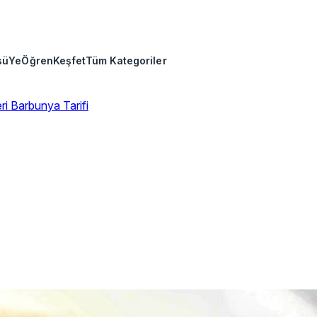
sü
Ye
Öğren
Keşfet
Tüm Kategoriler
eri
Barbunya Tarifi