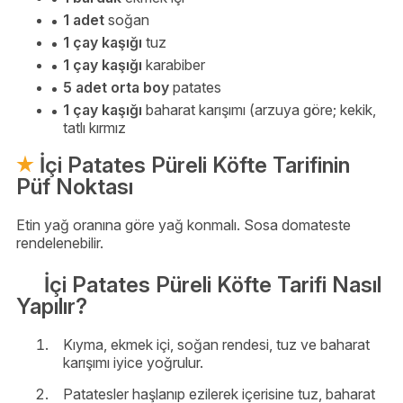
1 adet
soğan
1 çay kaşığı
tuz
1 çay kaşığı
karabiber
5 adet orta boy
patates
1 çay kaşığı
baharat karışımı (arzuya göre; kekik,
tatlı kırmız
İçi Patates Püreli Köfte Tarifinin
Püf Noktası
Etin yağ oranına göre yağ konmalı. Sosa domateste
rendelenebilir.
İçi Patates Püreli Köfte Tarifi Nasıl
Yapılır?
Kıyma, ekmek içi, soğan rendesi, tuz ve baharat
karışımı iyice yoğrulur.
Patatesler haşlanıp ezilerek içerisine tuz, baharat