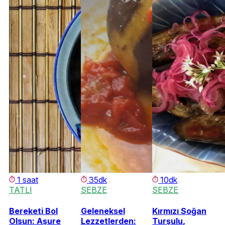
1 saat
35dk
10dk
TATLI
SEBZE
SEBZE
Bereketi Bol
Geleneksel
Kırmızı Soğan
Olsun: Aşure
Lezzetlerden:
Turşulu,