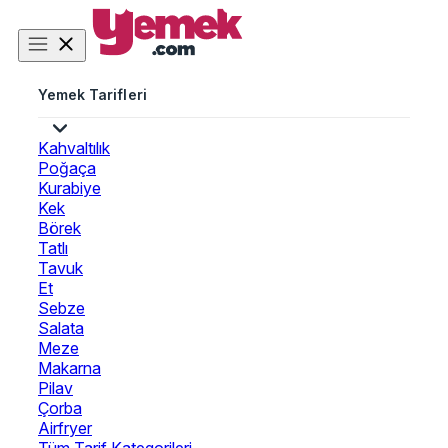
Yemek Tarifleri
Kahvaltılık
Poğaça
Kurabiye
Kek
Börek
Tatlı
Tavuk
Et
Sebze
Salata
Meze
Makarna
Pilav
Çorba
Airfryer