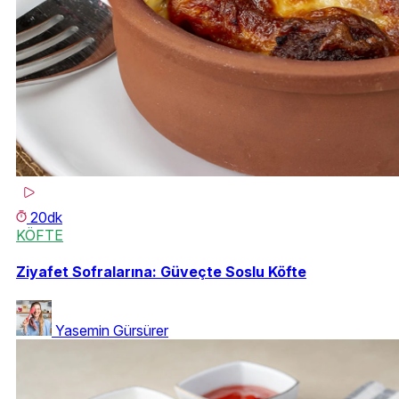
20dk
KÖFTE
Ziyafet Sofralarına: Güveçte Soslu Köfte
Yasemin Gürsürer