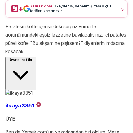
Yemek.com
'u kaydedin, denenmiş, tam ölçülü
+
tarifleri kaçırmayın.
Patatesin köfte içerisindeki sürpriz yumurta
görünümündeki eşsiz lezzetine bayılacaksınız. İçi patates
püreli köfte "Bu akşam ne pişirsem?" diyenlerin imdadına
koşacak.
Devamını Oku
Afiyet olsun.
ilkaya3351
ÜYE
Ben de Yemek.com'un yazarlarından biri oldum. Masa