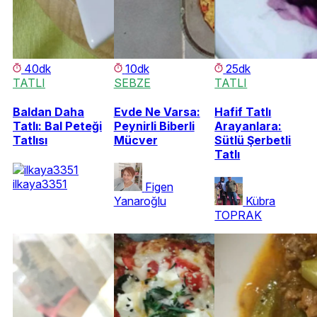
40dk
10dk
25dk
TATLI
SEBZE
TATLI
Baldan Daha
Evde Ne Varsa:
Hafif Tatlı
Tatlı: Bal Peteği
Peynirli Biberli
Arayanlara:
Tatlısı
Mücver
Sütlü Şerbetli
Tatlı
ilkaya3351
Figen
Yanaroğlu
Kübra
TOPRAK