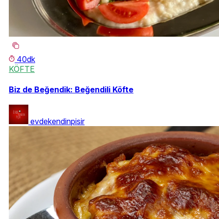
40dk
KÖFTE
Biz de Beğendik: Beğendili Köfte
evdekendinpisir