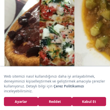
1 saat
15dk
TATLI KEK
SEBZE
15dk
PİZZA
Yumuşacık
Akşama
Kıvamlı: Vişne
Yapalım:
Hafif Tarif:
Reçelli Kek
Kıymalı Bamya
Hamursuz
Yemeği
Akdeniz Pizzası