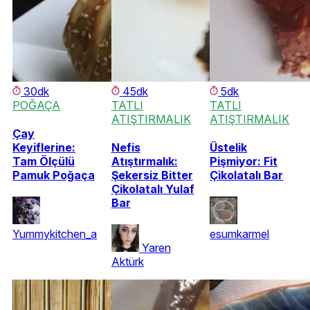
30dk
45dk
5dk
POĞAÇA
TATLI
TATLI
ATIŞTIRMALIK
ATIŞTIRMALIK
Çay
Keyiflerine:
Nefis
Üstelik
Tam Ölçülü
Atıştırmalık:
Pişmiyor: Fit
Pamuk Poğaça
Şekersiz Bitter
Çikolatalı Bar
Çikolatalı Yulaf
Bar
Yummykitchen_a
esumkarmel
Yaren
Aktürk