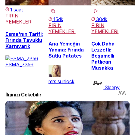
1 saat
FIRIN
15dk
30dk
YEMEKLERİ
FIRIN
FIRIN
YEMEKLERİ
YEMEKLERİ
Esma'nın Tarifi:
Fırında Tavuklu
Ana Yemeğin
Çok Daha
Karnıyarık
Yanına: Fırında
Lezzetli:
Sütlü Patates
Beşamelli
Patlıcan
ESMA_7356
Musakka
mrs.sunlock
Sleepy