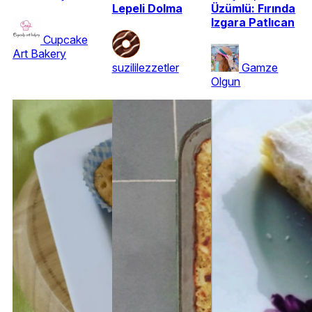
Lepeli Dolma
Üzümlü: Fırında
Izgara Patlıcan
Cupcake
Art Bakery
suzililezzetler
Gamze
Olgun