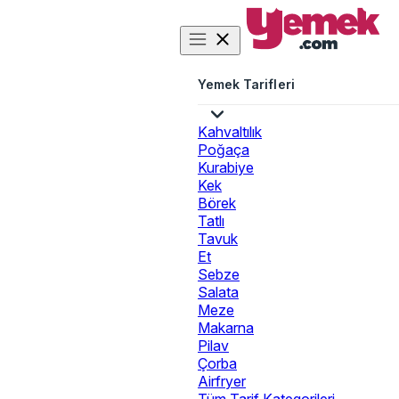
Yemek Tarifleri
Kahvaltılık
Poğaça
Kurabiye
Kek
Börek
Tatlı
Tavuk
Et
Sebze
Salata
Meze
Makarna
Pilav
Çorba
Airfryer