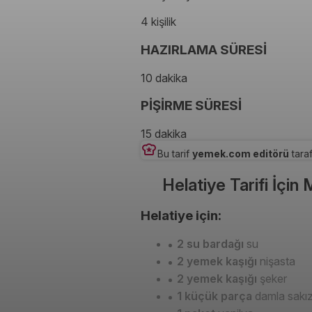
4 kişilik
HAZIRLAMA SÜRESİ
10 dakika
PİŞİRME SÜRESİ
15 dakika
Bu tarif
yemek.com editörü
taraf
Helatiye Tarifi İçin
Helatiye için:
2 su bardağı
su
2 yemek kaşığı
nişasta
2 yemek kaşığı
şeker
1 küçük parça
damla sakız