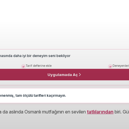
masında daha iyi bir deneyim seni bekliyor
Tarif defterine ekle
Deneyenleri
Uygulamada Aç
nenmiş, tam ölçülü tarifleri kaçırmayın.
 da aslında Osmanlı mutfağının en sevilen
tatlılarından
biri. G