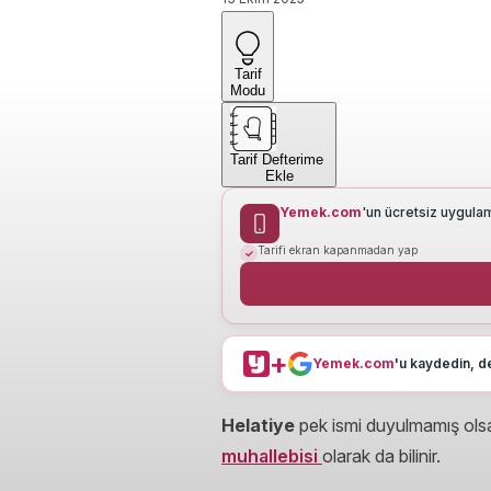
Tarif
Modu
Tarif Defterime
Ekle
Yemek.com
'un ücretsiz uygula
Tarifi ekran kapanmadan yap
+
Yemek.com
'u kaydedin, de
Helatiye
pek ismi duyulmamış olsa
muhallebisi
olarak da bilinir.