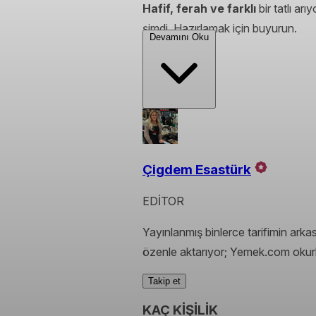
Hafif, ferah ve farklı
bir tatlı ar
şimdi. Hazırlamak için buyurun.
Devamını Oku
Çigdem Esastürk
EDİTOR
Yayınlanmış binlerce tarifimin arka
özenle aktarıyor; Yemek.com okurla
Takip et
KAÇ KİŞİLİK