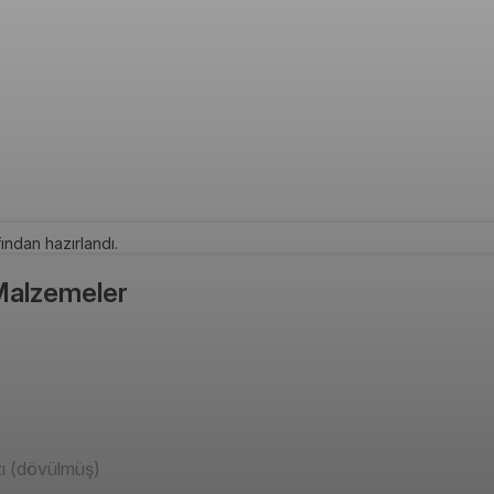
ından hazırlandı.
 Malzemeler
ı (dövülmüş)