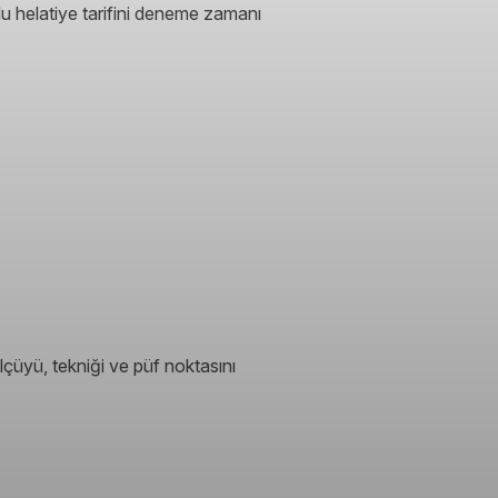
mlu helatiye tarifini deneme zamanı
lçüyü, tekniği ve püf noktasını