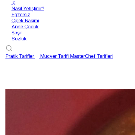
İç
Nasıl Yetiştirilir?
Egzersiz
Çiçek Bakımı
Anne Çocuk
Şaşır
Sözlük
Pratik Tarifler
Mücver Tarifi
MasterChef Tarifleri