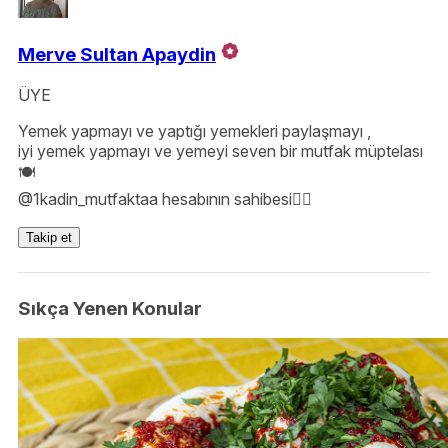
Merve Sultan Apaydin
ÜYE
Yemek yapmayı ve yaptığı yemekleri paylaşmayı ,
iyi yemek yapmayı ve yemeyi seven bir mutfak müptelası
🍽️
@1kadin_mutfaktaa hesabının sahibesi💁‍♀️
Takip et
Sıkça Yenen Konular