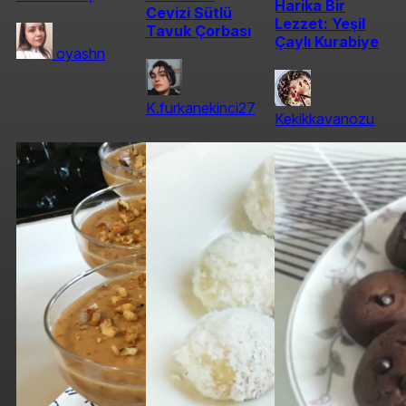
Harika Bir
Cevizi Sütlü
Lezzet: Yeşil
Tavuk Çorbası
Çaylı Kurabiye
oyashn
K.furkanekinci27
Kekikkavanozu