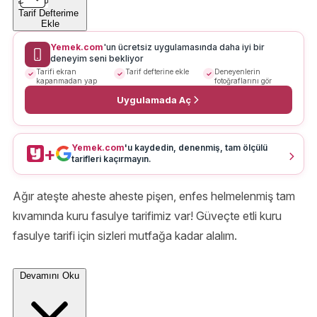
Tarif Defterime
Ekle
Yemek.com
'un ücretsiz uygulamasında daha iyi bir
deneyim seni bekliyor
Tarifi ekran
Tarif defterine ekle
Deneyenlerin
kapanmadan yap
fotoğraflarını gör
Uygulamada Aç
Yemek.com
'u kaydedin, denenmiş, tam ölçülü
+
tarifleri kaçırmayın.
Ağır ateşte aheste aheste pişen, enfes helmelenmiş tam
kıvamında kuru fasulye tarifimiz var! Güveçte etli kuru
fasulye tarifi için sizleri mutfağa kadar alalım.
Devamını Oku