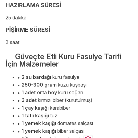
HAZIRLAMA SÜRESİ
25 dakika
PİŞİRME SÜRESİ
3 saat
Güveçte Etli Kuru Fasulye Tarifi
İçin Malzemeler
2 su bardağı
kuru fasulye
250-300 gram
kuzu kuşbaşı
1 adet orta boy
kuru soğan
3 adet
kırmızı biber (kurutulmuş)
1 çay kaşığı
karabiber
1 tatlı kaşığı
tuz
1 yemek kaşığı
domates salçası
1 yemek kaşığı
biber salçası