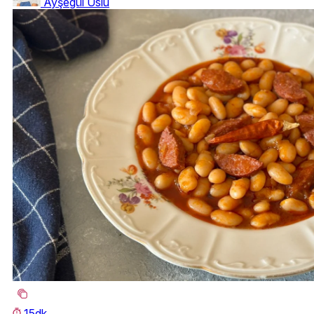
Ayşegül Uslu
15dk