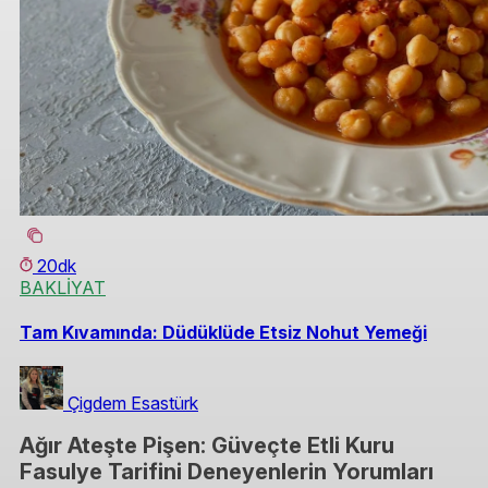
20dk
BAKLİYAT
Tam Kıvamında: Düdüklüde Etsiz Nohut Yemeği
Çigdem Esastürk
Ağır Ateşte Pişen: Güveçte Etli Kuru
Fasulye Tarifini Deneyenlerin Yorumları