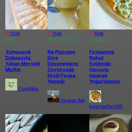
10dk
15dk
15dk
KEK
ZEYTİNYAĞLI
SALATA
Yumuşacık
Ne Pişirsem
Fırınlanmış
Dokusuyla:
Diye
Nohut
Yaban Mersinli
Düşünenlere:
Eşliğinde:
Muffin
Zeytinyağlı
Havuçlu
Ekşili Pırasa
Ispanak
Yemeği
Yoğurtlaması
Cookitbig
Reyhan İbili
kolaytarifler365