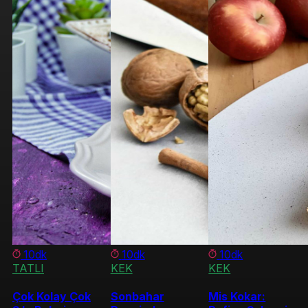
10dk
10dk
10dk
TATLI
KEK
KEK
Çok Kolay Çok
Sonbahar
Mis Kokar: