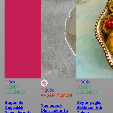
8dk
30dk
SİZDEN
SİZDEN
20dk
GELENLER
GELENLER
AKŞAM YEMEĞİ
Bugün Bir
Zeytinyağlısı
Yumuşacık
Değişiklik
Beklesin: Etli
Olur: Lokanta
Yapın: Fırında
Dolma