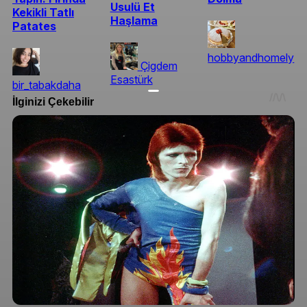
Usulü Et
Kekikli Tatlı
Haşlama
Patates
hobbyandhomely
Çigdem
Esastürk
bir_tabakdaha