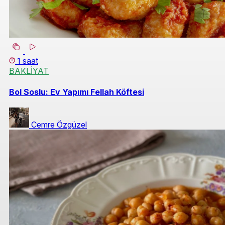
1 saat
BAKLİYAT
Bol Soslu: Ev Yapımı Fellah Köftesi
Cemre Özgüzel