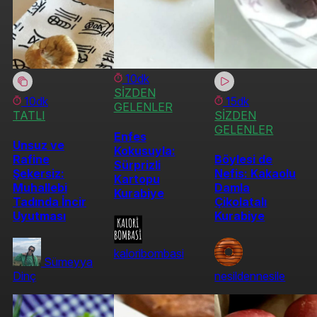
10dk
SİZDEN
10dk
15dk
GELENLER
TATLI
SİZDEN
GELENLER
Enfes
Unsuz ve
Kokusuyla:
Rafine
Böylesi de
Sürprizli
Şekersiz:
Nefis: Kakaolu
Kartopu
Muhallebi
Damla
Kurabiye
Tadında İncir
Çikolatalı
Uyutması
Kurabiye
kaloribombasi
Sümeyya
Dinç
nesildennesile