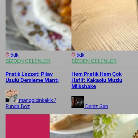
5dk
5dk
SİZDEN GELENLER
SİZDEN GELENLER
Pratik Lezzet: Pilav
Hem Pratik Hem Çok
Usulü Demleme Mantı
Hafif: Kakaolu Muzlu
Milkshake
mangoicinkekik /
Funda Boz
Deniz Sen