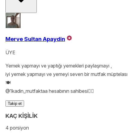
Merve Sultan Apaydin
ÜYE
Yemek yapmayı ve yaptığı yemekleri paylaşmayı ,
iyi yemek yapmayı ve yemeyi seven bir mutfak müptelası
🍽️
@1kadin_mutfaktaa hesabının sahibesi💁‍♀️
Takip et
KAÇ KİŞİLİK
4 porsiyon