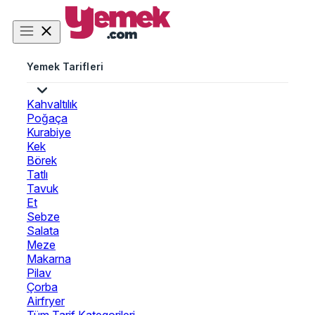
Yemek Tarifleri
Kahvaltılık
Poğaça
Kurabiye
Kek
Börek
Tatlı
Tavuk
Et
Sebze
Salata
Meze
Makarna
Pilav
Çorba
Airfryer