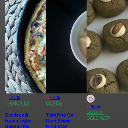
30dk
10dk
HAMUR İŞİ
ÇORBA
15dk
SİZDEN
Zerdeçallı
Tom Kha Gai
GELENLER
Hamuruyla:
Diye Bilinir:
Sebzeli Kiş
Hindistan