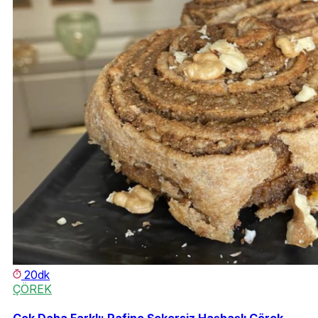
20dk
ÇÖREK