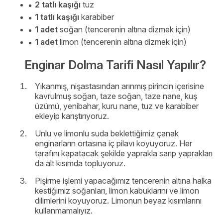
2 tatlı kaşığı
tuz
1 tatlı kaşığı
karabiber
1 adet
soğan (tencerenin altına dizmek için)
1 adet
limon (tencerenin altına dizmek için)
Enginar Dolma Tarifi Nasıl Yapılır?
Yıkanmış, nişastasından arınmış pirincin içerisine
kavrulmuş soğan, taze soğan, taze nane, kuş
üzümü, yenibahar, kuru nane, tuz ve karabiber
ekleyip karıştırıyoruz.
Unlu ve limonlu suda beklettiğimiz çanak
enginarların ortasına iç pilavı koyuyoruz. Her
tarafını kapatacak şekilde yaprakla sarıp yaprakları
da alt kısımda topluyoruz.
Pişirme işlemi yapacağımız tencerenin altına halka
kestiğimiz soğanları, limon kabuklarını ve limon
dilimlerini koyuyoruz. Limonun beyaz kısımlarını
kullanmamalıyız.