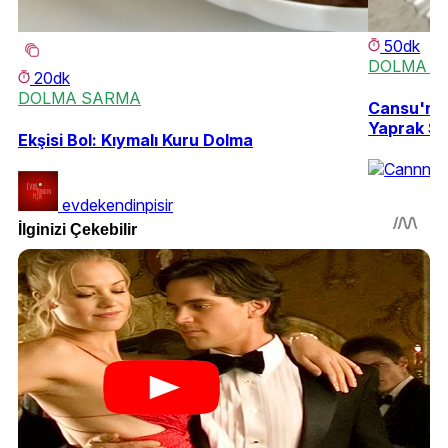
50dk
DOLMA S
20dk
DOLMA SARMA
Cansu'nun
Yaprak S
Ekşisi Bol: Kıymalı Kuru Dolma
evdekendinpisir