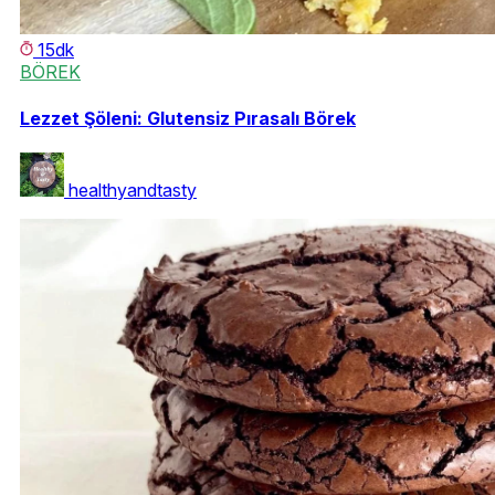
15dk
BÖREK
Lezzet Şöleni: Glutensiz Pırasalı Börek
healthyandtasty