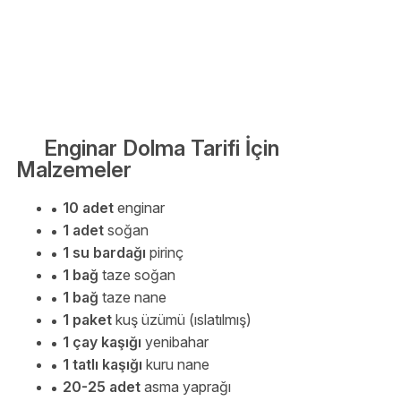
Enginar Dolma Tarifi İçin
Malzemeler
10 adet
enginar
1 adet
soğan
1 su bardağı
pirinç
1 bağ
taze soğan
1 bağ
taze nane
1 paket
kuş üzümü (ıslatılmış)
1 çay kaşığı
yenibahar
1 tatlı kaşığı
kuru nane
20-25 adet
asma yaprağı