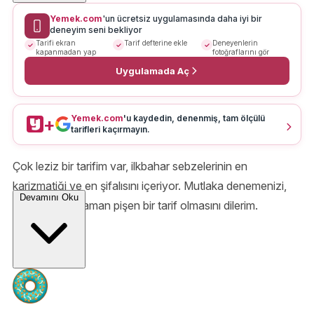
Yemek.com
'un ücretsiz uygulamasında daha iyi bir
deneyim seni bekliyor
Tarifi ekran
Tarif defterine ekle
Deneyenlerin
kapanmadan yap
fotoğraflarını gör
Uygulamada Aç
Yemek.com
'u kaydedin, denenmiş, tam ölçülü
+
tarifleri kaçırmayın.
Çok leziz bir tarifim var, ilkbahar sebzelerinin en
karizmatiği ve en şifalısını içeriyor. Mutlaka denemenizi,
Devamını Oku
evinizde her zaman pişen bir tarif olmasını dilerim.