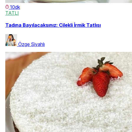
10dk
TATLI
Tadına Bayılacaksınız: Çilekli İrmik Tatlısı
Özge Siyahlı