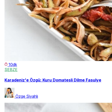
10dk
SEBZE
Karadeniz'e Özgü: Kuru Domatesli Dilme Fasulye
Özge Siyahlı