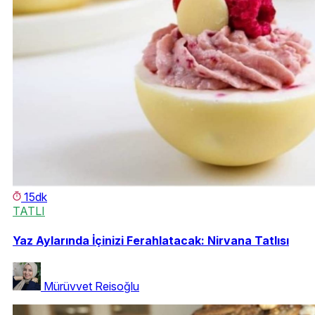
15dk
TATLI
Yaz Aylarında İçinizi Ferahlatacak: Nirvana Tatlısı
Mürüvvet Reisoğlu