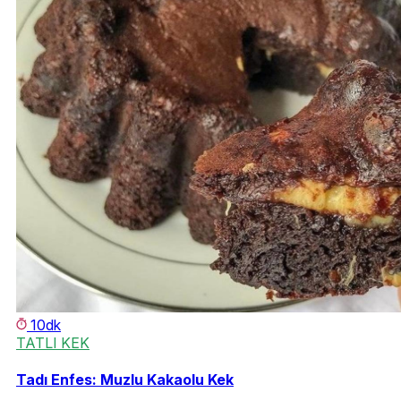
10dk
TATLI KEK
Tadı Enfes: Muzlu Kakaolu Kek