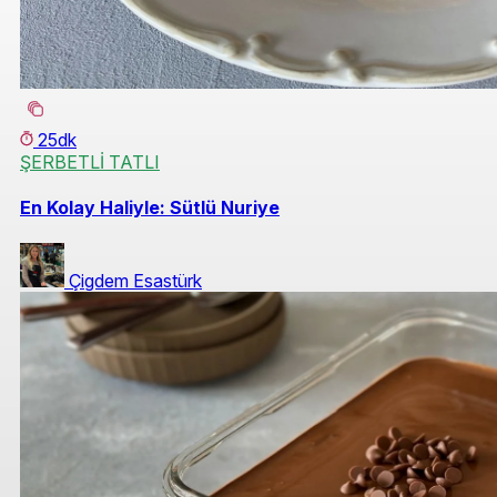
25dk
ŞERBETLİ TATLI
En Kolay Haliyle: Sütlü Nuriye
Çigdem Esastürk