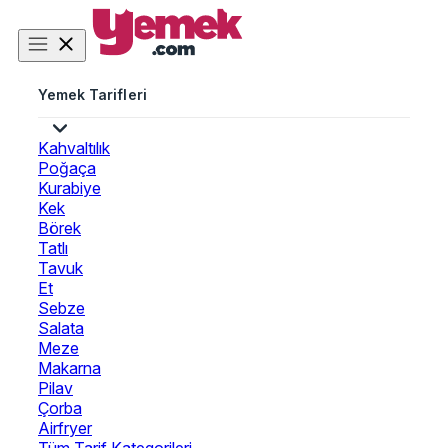
Yemek Tarifleri
Kahvaltılık
Poğaça
Kurabiye
Kek
Börek
Tatlı
Tavuk
Et
Sebze
Salata
Meze
Makarna
Pilav
Çorba
Airfryer