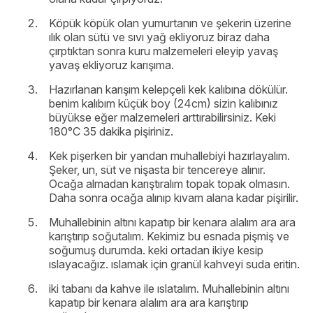
Köpük köpük olan yumurtanın ve şekerin üzerine
ılık olan sütü ve sıvı yağ ekliyoruz biraz daha
çırptıktan sonra kuru malzemeleri eleyip yavaş
yavaş ekliyoruz karışıma.
Hazırlanan karışım kelepçeli kek kalıbına dökülür.
benim kalıbım küçük boy (24cm) sizin kalıbınız
büyükse eğer malzemeleri arttırabilirsiniz. Keki
180°C 35 dakika pişiriniz.
Kek pişerken bir yandan muhallebiyi hazırlayalım.
Şeker, un, süt ve nişasta bir tencereye alınır.
Ocağa almadan karıştıralım topak topak olmasın.
Daha sonra ocağa alınıp kıvam alana kadar pişirilir.
Muhallebinin altını kapatıp bir kenara alalım ara ara
karıştırıp soğutalım. Kekimiz bu esnada pişmiş ve
soğumuş durumda. keki ortadan ikiye kesip
ıslayacağız. ıslamak için granül kahveyi suda eritin.
iki tabanı da kahve ile ıslatalım. Muhallebinin altını
kapatıp bir kenara alalım ara ara karıştırıp