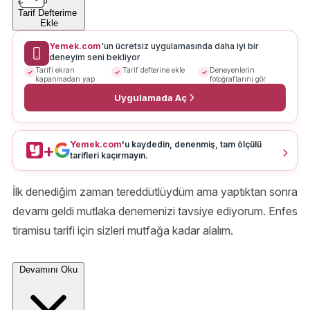
Tarif Defterime
Ekle
Yemek.com
'un ücretsiz uygulamasında daha iyi bir
deneyim seni bekliyor
Tarifi ekran
Tarif defterine ekle
Deneyenlerin
kapanmadan yap
fotoğraflarını gör
Uygulamada Aç
Yemek.com
'u kaydedin, denenmiş, tam ölçülü
+
tarifleri kaçırmayın.
İlk denediğim zaman tereddütlüydüm ama yaptıktan sonra
devamı geldi mutlaka denemenizi tavsiye ediyorum. Enfes
tiramisu tarifi için sizleri mutfağa kadar alalım.
Devamını Oku