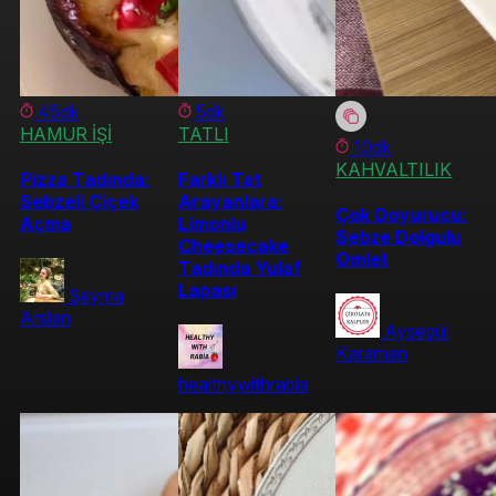
45dk
5dk
HAMUR İŞİ
TATLI
10dk
KAHVALTILIK
Pizza Tadında:
Farklı Tat
Sebzeli Çiçek
Arayanlara:
Çok Doyurucu:
Açma
Limonlu
Sebze Dolgulu
Cheesecake
Omlet
Tadında Yulaf
Lapası
Şeyma
Arslan
Ayşegül
Karaman
healthywithrabia