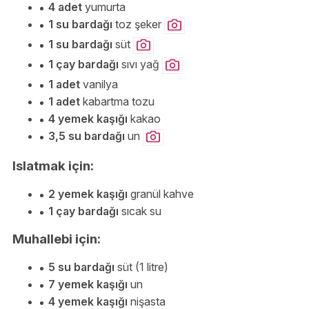
4 adet
yumurta
1 su bardağı
toz şeker
1 su bardağı
süt
1 çay bardağı
sıvı yağ
1 adet
vanilya
1 adet
kabartma tozu
4 yemek kaşığı
kakao
3,5 su bardağı
un
Islatmak için:
2 yemek kaşığı
granül kahve
1 çay bardağı
sıcak su
Muhallebi için:
5 su bardağı
süt (1 litre)
7 yemek kaşığı
un
4 yemek kaşığı
nişasta