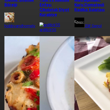
Böreği
Enfes:
Kuru Domatesli
Çikolatalı Diyet
Radika Salatası
Kurabiye
hobbyandhomely
Elif Şenol
aniltlclr35