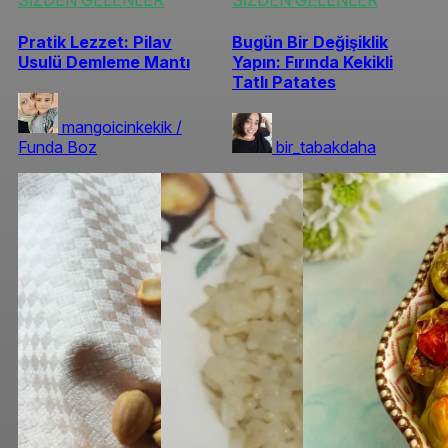
SİZDEN GELENLER
SİZDEN GELENLER
Pratik Lezzet: Pilav
Bugün Bir Değişiklik
Usulü Demleme Mantı
Yapın: Fırında Kekikli
Tatlı Patates
mangoicinkekik /
Funda Boz
bir_tabakdaha