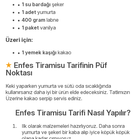
1 su bardağı
şeker
1 adet
yumurta
400 gram
labne
1 paket
vanilya
Üzeri için:
1 yemek kaşığı
kakao
Enfes Tiramisu Tarifinin Püf
Noktası
Keki yaparken yumurta ve sütü oda sıcaklığında
kullanırsanız daha iyi bir ürün elde edeceksiniz. Tatlımızın
Üzerine kakao serpip servis ediniz.
Enfes Tiramisu Tarifi Nasıl Yapılır?
Ilk olarak malzemeleri hazırlıyoruz. Daha sonra
yumurta ve şekeri bir kaba alıp iyice köpük köpük
olana kadar çırpıyoruz.