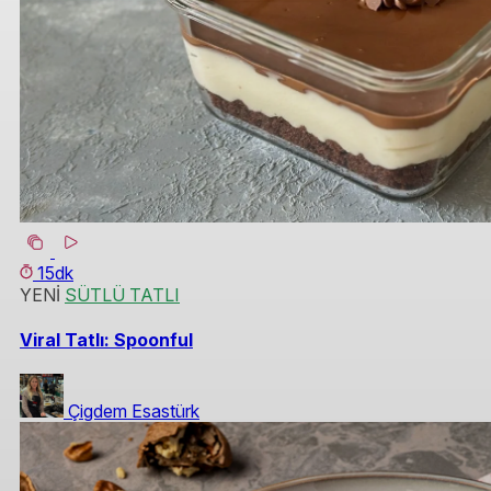
15dk
YENİ
SÜTLÜ TATLI
Viral Tatlı: Spoonful
Çigdem Esastürk