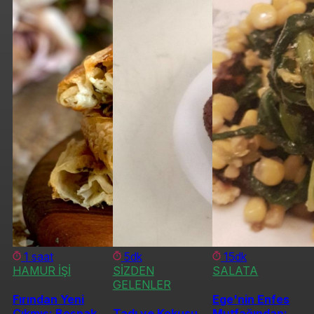
1 saat
5dk
15dk
HAMUR İŞİ
SİZDEN
SALATA
GELENLER
Fırından Yeni
Ege'nin Enfes
Çıkmış: Boşnak
Tadı ve Kokusu
Mutfağından: