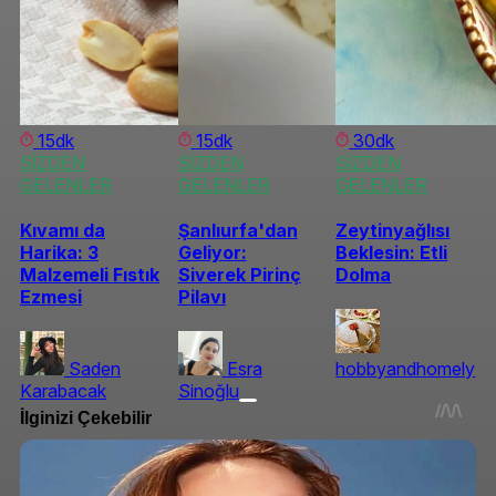
15dk
15dk
30dk
SİZDEN
SİZDEN
SİZDEN
GELENLER
GELENLER
GELENLER
Kıvamı da
Şanlıurfa'dan
Zeytinyağlısı
Harika: 3
Geliyor:
Beklesin: Etli
Malzemeli Fıstık
Siverek Pirinç
Dolma
Ezmesi
Pilavı
Saden
Esra
hobbyandhomely
Karabacak
Sinoğlu