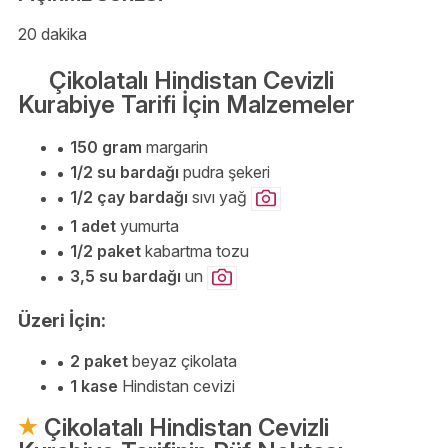
20 dakika
Çikolatalı Hindistan Cevizli
Kurabiye Tarifi İçin Malzemeler
150 gram
margarin
1/2 su bardağı
pudra şekeri
1/2 çay bardağı
sıvı yağ
1 adet
yumurta
1/2 paket
kabartma tozu
3,5 su bardağı
un
Üzeri İçin:
2 paket
beyaz çikolata
1 kase
Hindistan cevizi
Çikolatalı Hindistan Cevizli