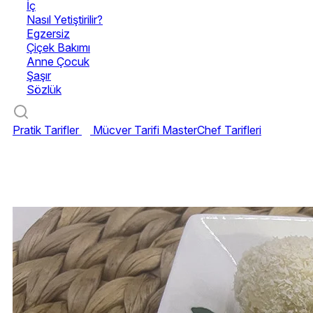
İç
Nasıl Yetiştirilir?
Egzersiz
Çiçek Bakımı
Anne Çocuk
Şaşır
Sözlük
Pratik Tarifler
Mücver Tarifi
MasterChef Tarifleri