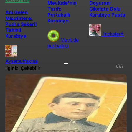
KURABİYE
Mevlüde'nin
Doyuran:
Tarifi:
Çikolata Dolu
Ani Gelen
Portakallı
Kurabiye Pasta
Misafirlere:
Kurabiye
Pudra Şekerli
Tahinli
TricksterA
Kurabiye
Mevlüde
nur balıkçı
Aysemutfaktaa