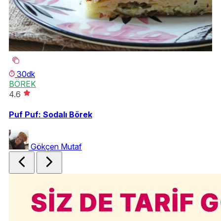
30dk
BÖREK
T
4.6
4.
Puf Puf: Sodalı Börek
Ye
Gökçen Mutaf