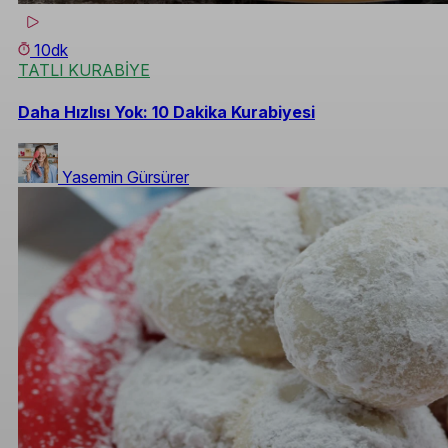
10dk
TATLI KURABİYE
Daha Hızlısı Yok: 10 Dakika Kurabiyesi
Yasemin Gürsürer