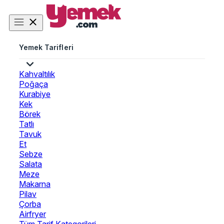
Yemek Tarifleri
Kahvaltılık
Poğaça
Kurabiye
Kek
Börek
Tatlı
Tavuk
Et
Sebze
Salata
Meze
Makarna
Pilav
Çorba
Airfryer