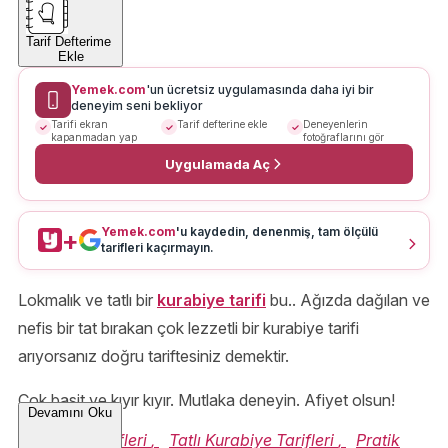
Tarif Defterime
Ekle
Yemek.com
'un ücretsiz uygulamasında daha iyi bir
deneyim seni bekliyor
Tarifi ekran
Tarif defterine ekle
Deneyenlerin
kapanmadan yap
fotoğraflarını gör
Uygulamada Aç
Yemek.com
'u kaydedin, denenmiş, tam ölçülü
+
tarifleri kaçırmayın.
Lokmalık ve tatlı bir
kurabiye tarifi
bu.. Ağızda dağılan ve
nefis bir tat bırakan çok lezzetli bir kurabiye tarifi
arıyorsanız doğru tariftesiniz demektir.
Çok basit ve kıyır kıyır. Mutlaka deneyin. Afiyet olsun!
Devamını Oku
Kurabiye Tarifleri
,
Tatlı Kurabiye Tarifleri
,
Pratik