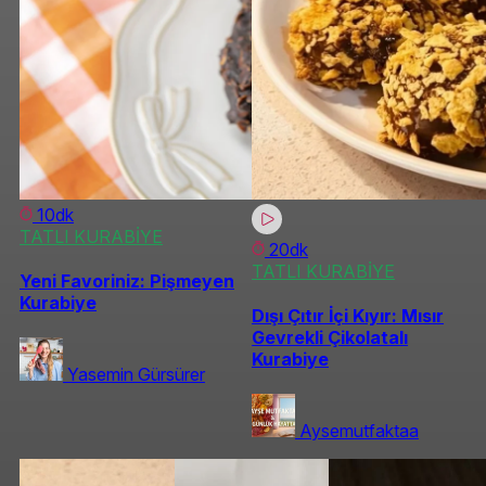
10dk
TATLI KURABİYE
20dk
TATLI KURABİYE
Yeni Favoriniz: Pişmeyen
Kurabiye
Dışı Çıtır İçi Kıyır: Mısır
Gevrekli Çikolatalı
Kurabiye
Yasemin Gürsürer
Aysemutfaktaa