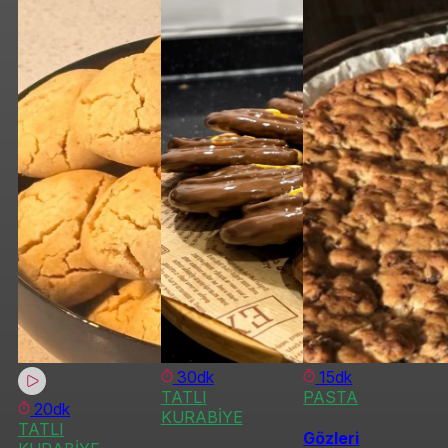
30dk
15dk
TATLI
PASTA
20dk
KURABİYE
TATLI
Gözleri