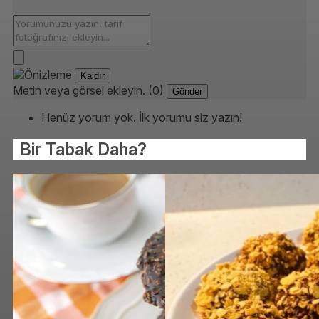
Kaldır
Metin veya görsel ekleyin. (0)
Gönder
Henüz yorum yok. İlk yorumu siz yazın!
Bir Tabak Daha?