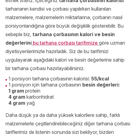
etmek isteriz: İçeceğiniz
tarhana çorbasının kalorisi
tarhananın kendisi ve çorbası yapılırken kullanılan
malzemelere, malzemelerin miktarlarına, çorbanın nasıl
porsiyonlandığına göre büyük değişiklik gösterebilir. Bu
sebeple biz,
tarhana çorbasının kalori ve besin
değerlerini
bu tarhana çorbası tarifimize
göre uzman
diyetisyenlerimizle hazırladık. Siz de bu tarifimizi
uygulayarak aşağıdaki kalori ve besin değerlerine sahip
bir tarhana çorbası hazırlayabilirsiniz.
1 porsiyon tarhana çorbasının kalorisi:
55/kcal
1 porsiyon için tarhana çorbasının
besin değerleri:
1 gram
protein
4 gram
karbonhidrat
4 gram
yağ
Daha düşük ya da daha yüksek kalorilere sahip, farklı
malzemelerle çeşitlendirebileceğiniz diğer tarhana çorbası
tariflerimiz de listenin sonunda sizi bekliyor, bizden