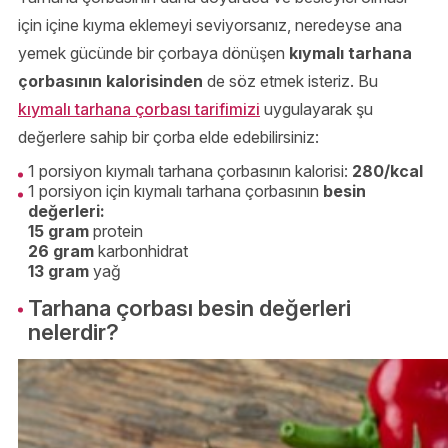
için içine kıyma eklemeyi seviyorsanız, neredeyse ana
yemek gücünde bir çorbaya dönüşen
kıymalı tarhana
çorbasının kalorisinden
de söz etmek isteriz. Bu
kıymalı tarhana çorbası tarifimizi
uygulayarak şu
değerlere sahip bir çorba elde edebilirsiniz:
1 porsiyon kıymalı tarhana çorbasının kalorisi:
280/kcal
1 porsiyon için kıymalı tarhana çorbasının
besin
değerleri:
15 gram
protein
26 gram
karbonhidrat
13 gram
yağ
Tarhana çorbası besin değerleri
nelerdir?