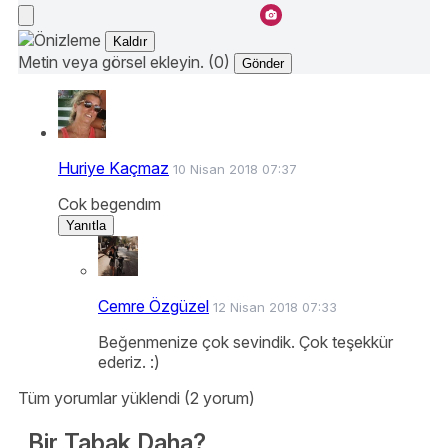
Kaldır
Metin veya görsel ekleyin. (0)
Gönder
Huriye Kaçmaz
10 Nisan 2018 07:37
Cok begendım
Yanıtla
Cemre Özgüzel
12 Nisan 2018 07:33
Beğenmenize çok sevindik. Çok teşekkür
ederiz. :)
Tüm yorumlar yüklendi (2 yorum)
Bir Tabak Daha?