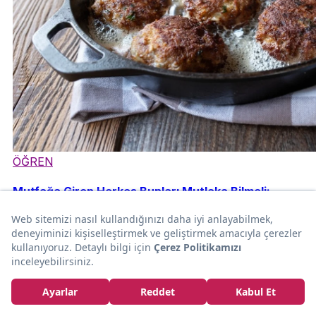
ÖĞREN
Mutfağa Giren Herkes Bunları Mutlaka Bilmeli:
Hangi Tavada En İyi Ne Pişer?
Cemre Özgüzel