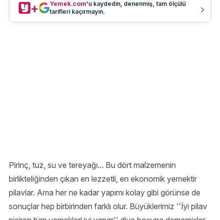
Yemek.com
'u kaydedin, denenmiş, tam ölçülü
+
tarifleri kaçırmayın.
Pirinç, tuz, su ve tereyağı... Bu dört malzemenin
birlikteliğinden çıkan en lezzetli, en ekonomik yemektir
pilavlar. Ama her ne kadar yapımı kolay gibi görünse de
sonuçlar hep birbirinden farklı olur. Büyüklerimiz ''İyi pilav
pişiren tüm yemekleri iyi yapar'' diye boşuna dememişler.