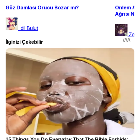
Göz Damlası Orucu Bozar mı?
Önlem Al
Ağrısı Ne
İdil Bulut
Zeyn