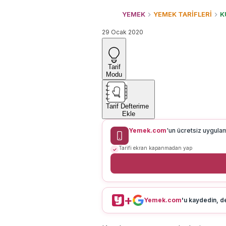
YEMEK
YEMEK TARİFLERİ
K
29 Ocak 2020
Tarif
Modu
Tarif Defterime
Ekle
Yemek.com
'un ücretsiz uygula
Tarifi ekran kapanmadan yap
+
Yemek.com
'u kaydedin, de