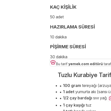
KAÇ KİŞİLİK
50 adet
HAZIRLAMA SÜRESİ
10 dakika
PİŞİRME SÜRESİ
30 dakika
Bu tarif
yemek.com editörü
taraf
Tuzlu Kurabiye Tari
100 gram
tereyağı (arzuya
1 adet
yumurta akı (sarısı 
1/2 çay bardağı
sıvı yağ
1 çay kaşığı
tuz