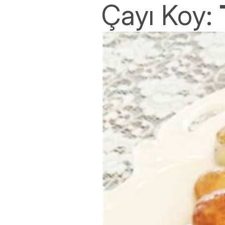
Çayı Koy: