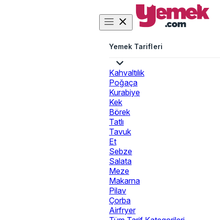
Yemek Tarifleri
Kahvaltılık
Poğaça
Kurabiye
Kek
Börek
Tatlı
Tavuk
Et
Sebze
Salata
Meze
Makarna
Pilav
Çorba
Airfryer