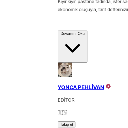
Kıyır kıyır, pastane tadında, ister s
ekonomik oluşuyla, tarif defteriniz
Devamını Oku
YONCA PEHLİVAN
EDİTOR
🇲🇦
Takip et