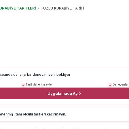
URABİYE TARİFLERİ
TUZLU KURABİYE TARİFİ
masında daha iyi bir deneyim seni bekliyor
Tarif defterine ekle
Deneyenleri
Uygulamada Aç
nenmiş, tam ölçülü tarifleri kaçırmayın.