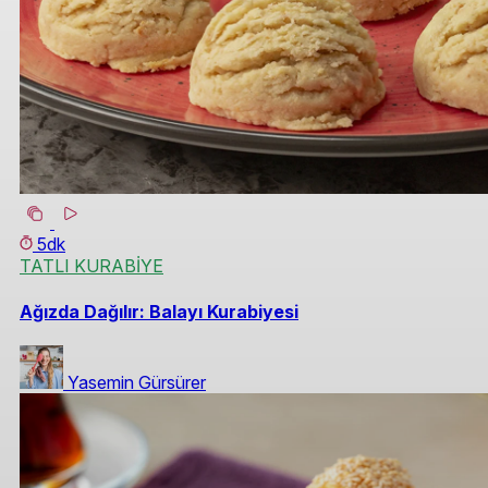
5dk
TATLI KURABİYE
Ağızda Dağılır: Balayı Kurabiyesi
Yasemin Gürsürer