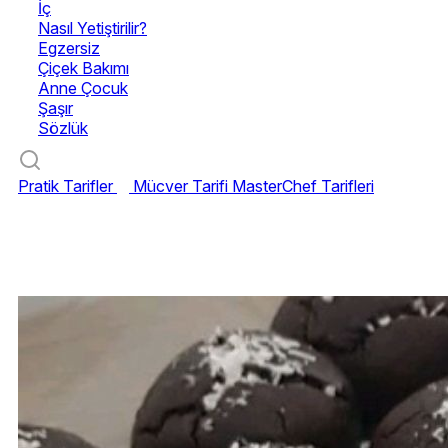
İç
Nasıl Yetiştirilir?
Egzersiz
Çiçek Bakımı
Anne Çocuk
Şaşır
Sözlük
Pratik Tarifler
Mücver Tarifi
MasterChef Tarifleri