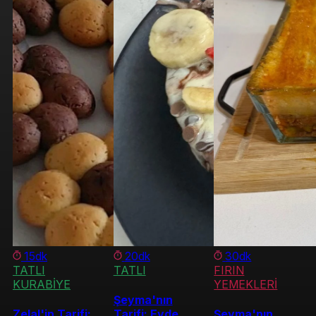
15dk
20dk
30dk
TATLI
TATLI
FIRIN
KURABİYE
YEMEKLERİ
Şeyma'nın
Zelal'in Tarifi:
Tarifi: Evde
Şeyma'nın