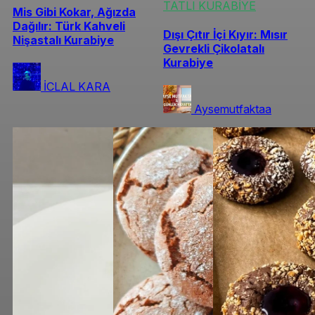
TATLI KURABİYE
Mis Gibi Kokar, Ağızda
Dağılır: Türk Kahveli
Dışı Çıtır İçi Kıyır: Mısır
Nişastalı Kurabiye
Gevrekli Çikolatalı
Kurabiye
İCLAL KARA
Aysemutfaktaa