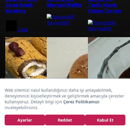
Çiçek Şekilli
Meyveli Waffle
Tarifi: Klasik
Kurabiye
Çoban Turtası
Seyyma06
Seyyma06
Zelal
Tereyağlı
Zelal'in Tarifi:
Kakaolu Islak
Kurabiye Tarifi