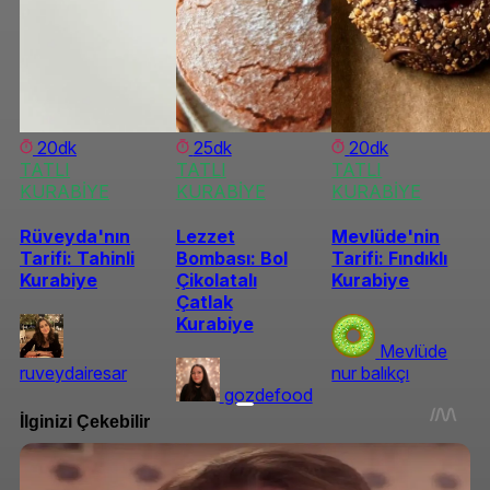
20dk
25dk
20dk
TATLI
TATLI
TATLI
KURABİYE
KURABİYE
KURABİYE
Rüveyda'nın
Lezzet
Mevlüde'nin
Tarifi: Tahinli
Bombası: Bol
Tarifi: Fındıklı
Kurabiye
Çikolatalı
Kurabiye
Çatlak
Kurabiye
Mevlüde
ruveydairesar
nur balıkçı
gozdefood