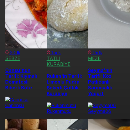
20dk
15dk
15dk
SEBZE
TATLI
MEZE
KURABİYE
Cansu'nun
Şeyma'nın
Tarifi: Kıymalı
Ruken'in Tarifi:
Tarifi: Köz
Domatesli
Limonlu Pudra
Patlıcanlı
Biberli Sote
Şekerli Çatlak
Sarımsaklı
Kurabiye
Yoğurt
Cannnsu
Rukenmutlu
Seyyma06