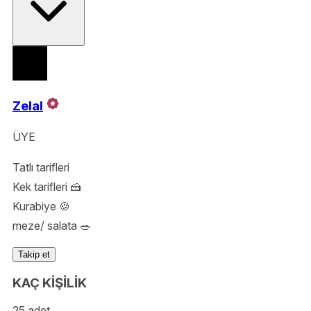
Zelal
ÜYE
Tatlı tarifleri
Kek tarifleri 🍰
Kurabiye 🍪
meze/ salata 🥗
Takip et
KAÇ KİŞİLİK
25 adet