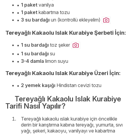
1 paket
vanilya
1 paket
kabartma tozu
3 su bardağı
un (kontrollü ekleyelim)
Tereyağlı Kakaolu Islak Kurabiye Şerbeti İçin:
1 su bardağı
toz şeker
1 su bardağı
su
3-4 damla
limon suyu
Tereyağlı Kakaolu Islak Kurabiye Üzeri İçin:
2 yemek kaşığı
Hindistan cevizi tozu
Tereyağlı Kakaolu Islak Kurabiye
Tarifi Nasıl Yapılır?
Tereyağlı kakaolu ıslak kurabiye için öncelikle
derin bir karıştırma kabına tereyağı, yumurta, sıvı
yağı, şekeri, kakaoyu, vanilyayı ve kabartma