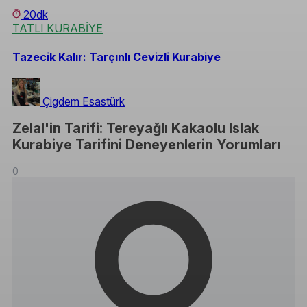
20dk
TATLI KURABİYE
Tazecik Kalır: Tarçınlı Cevizli Kurabiye
Çigdem Esastürk
Zelal'in Tarifi: Tereyağlı Kakaolu Islak
Kurabiye Tarifini Deneyenlerin Yorumları
0