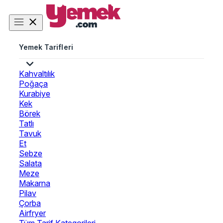
Yemek Tarifleri
Kahvaltılık
Poğaça
Kurabiye
Kek
Börek
Tatlı
Tavuk
Et
Sebze
Salata
Meze
Makarna
Pilav
Çorba
Airfryer