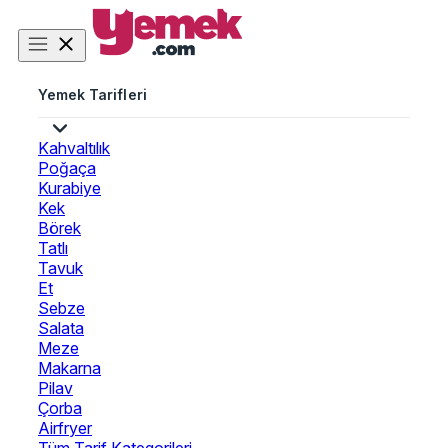
Yemek Tarifleri
Kahvaltılık
Poğaça
Kurabiye
Kek
Börek
Tatlı
Tavuk
Et
Sebze
Salata
Meze
Makarna
Pilav
Çorba
Airfryer