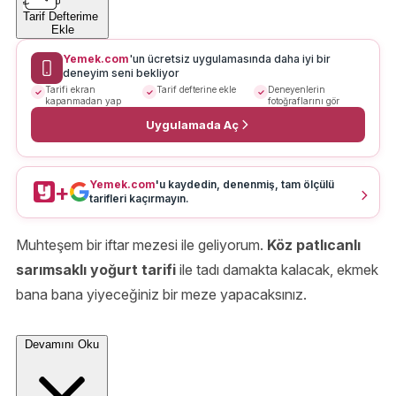
Tarif Defterime
Ekle
Yemek.com
'un ücretsiz uygulamasında daha iyi bir
deneyim seni bekliyor
Tarifi ekran
Tarif defterine ekle
Deneyenlerin
kapanmadan yap
fotoğraflarını gör
Uygulamada Aç
Yemek.com
'u kaydedin, denenmiş, tam ölçülü
+
tarifleri kaçırmayın.
Muhteşem bir iftar mezesi ile geliyorum.
Köz patlıcanlı
sarımsaklı yoğurt tarifi
ile tadı damakta kalacak, ekmek
bana bana yiyeceğiniz bir meze yapacaksınız.
Devamını Oku