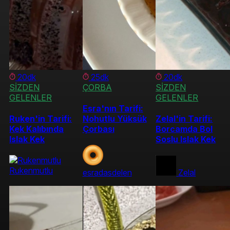
20dk
25dk
20dk
SİZDEN
ÇORBA
SİZDEN
GELENLER
GELENLER
Esra'nın Tarifi:
Ruken'in Tarifi:
Nohutlu Yüksük
Zelal'in Tarifi:
Kek Kalıbında
Çorbası
Borcamda Bol
Islak Kek
Soslu Islak Kek
Rukenmutlu
esradasdelen
Zelal