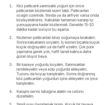
Köz patlıcanlı sarımsaklı yoğurt için önce
patlıcanları közlemek lazım tabii. Patlıcanları
ocağın üzerinde, fırında ya da airfryer varsa onda
közleyebilirsiniz. Kabukları tamamen kararıp içi
yumuşayana kadar közlenmeli. Genelde 15-20
dakika kadar sürüyor bu aşama.
Közlenen patlıcanları biraz soğumaya bırakalım.
Sonra kabuklarını soyalım. İç kısmını bıçakla küçük
küçük doğrayalım ya da hafif ezelim. Çok püre
yapmana gerek yok, hafif taneli kalınca daha
güzel oluyor baya.
Bir kaseye yoğurdu koyalım. Sarımsakları
rendeleyelim veya ezip yoğurda ekleyelim.
Tuzunu da koyup karıştıralım. Sonra doğranmış
köz patlıcanları yoğurdun içine ekleyelim ve iyice
karıştıralım.
Karışımı servis tabağına alalım ve üstünü
düzeltelim.
Şimdi sosu hazırlamak lazım. Küçük bir tavaya