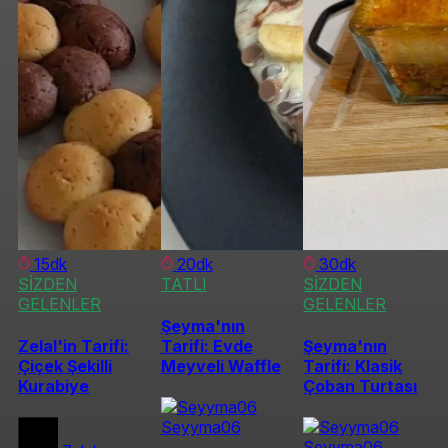
15dk
20dk
30dk
SİZDEN
TATLI
SİZDEN
GELENLER
GELENLER
Şeyma'nın
Zelal'in Tarifi:
Tarifi: Evde
Şeyma'nın
Çiçek Şekilli
Meyveli Waffle
Tarifi: Klasik
Kurabiye
Çoban Turtası
Seyyma06
Seyyma06