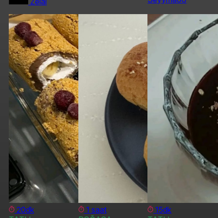
Zelal
20dk
1 saat
15dk