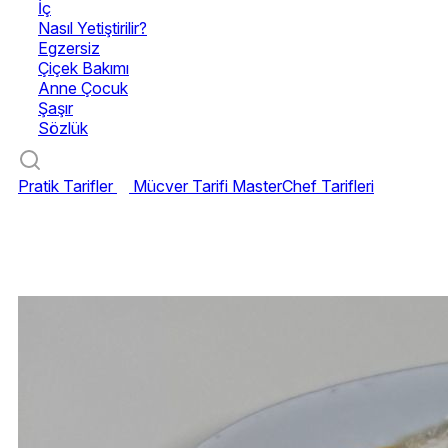
İç
Nasıl Yetiştirilir?
Egzersiz
Çiçek Bakımı
Anne Çocuk
Şaşır
Sözlük
Pratik Tarifler
Mücver Tarifi
MasterChef Tarifleri