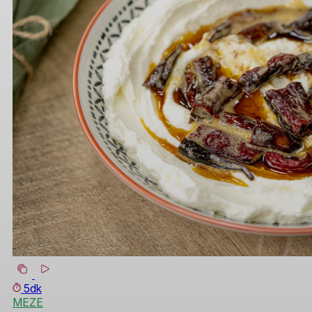
5dk
MEZE