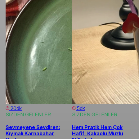
20dk
5dk
SİZDEN GELENLER
SİZDEN GELENLER
Sevmeyene Sevdiren:
Hem Pratik Hem Çok
Kıymalı Karnabahar
Hafif: Kakaolu Muzlu