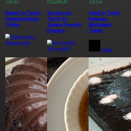
TATLI
POĞAÇA
TATLI
Ruken'in Tarifi:
Şeyma'nın
Zelal'in Tarifi:
Çikolatalı İbiza
Tarifi: Ev
Kakaolu
Tatlısı
Yapımı Peynirli
Muhallebi
Poğaça
Tatlısı
Rukenmutlu
Seyyma06
Zelal