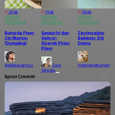
20dk
15dk
30dk
SİZDEN
SİZDEN
SİZDEN
GELENLER
GELENLER
GELENLER
Buharda Pişer:
Şanlıurfa'dan
Zeytinyağlısı
Çin Mantısı
Geliyor:
Beklesin: Etli
(Dumpling)
Siverek Pirinç
Dolma
Pilavı
Kekikkavanozu
Esra
hobbyandhomely
Sinoğlu