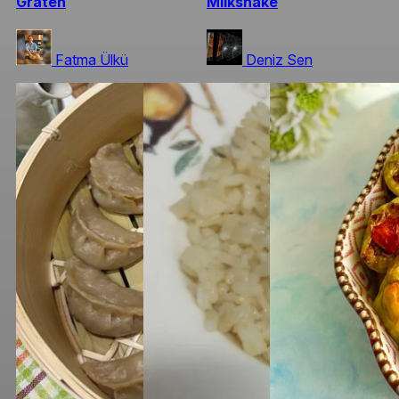
Graten
Milkshake
Fatma Ülkü
Deniz Sen