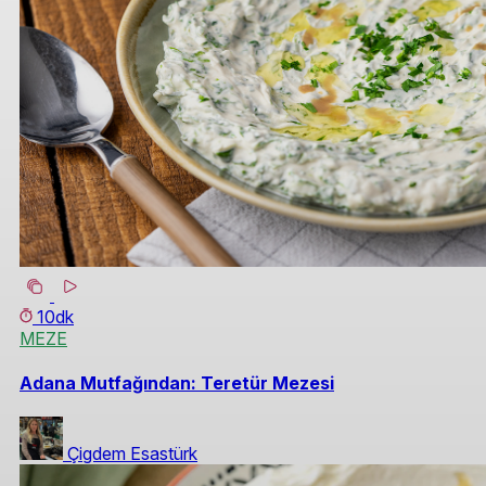
10dk
MEZE
Adana Mutfağından: Teretür Mezesi
Çigdem Esastürk