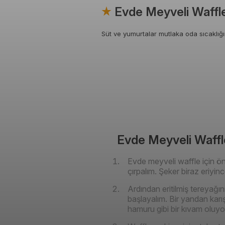
Evde Meyveli Waffle 
Süt ve yumurtalar mutlaka oda sıcaklığ
Evde Meyveli Waffle 
Evde meyveli waffle için önc
çırpalım. Şeker biraz eriyinc
Ardından eritilmiş tereyağı
başlayalım. Bir yandan karı
hamuru gibi bir kıvam oluyo