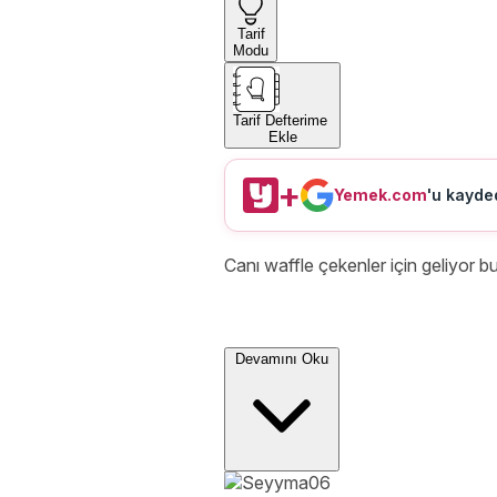
Tarif
Modu
Tarif Defterime
Ekle
+
Yemek.com
'u kayded
Canı waffle çekenler için geliyor bu
Devamını Oku