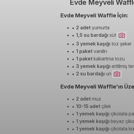
Evde Meyveli Waffle
Evde Meyveli Waffle İçin:
2 adet
yumurta
1,5 su bardağı
süt
3 yemek kaşığı
toz şeker
1 paket
vanilin
1 paket
kabartma tozu
3 yemek kaşığı
eritilmiş t
2 su bardağı
un
Evde Meyveli Waffle'ın Üzer
2 adet
muz
10-15 adet
çilek
1 yemek kaşığı
çikolata pa
1 yemek kaşığı
beyaz çiko
1 yemek kaşığı
çikolata kr