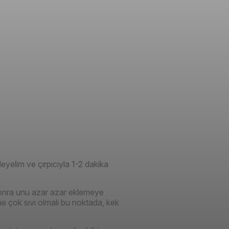
eyelim ve çırpıcıyla 1-2 dakika
n sonra unu azar azar eklemeye
ne çok sıvı olmalı bu noktada, kek