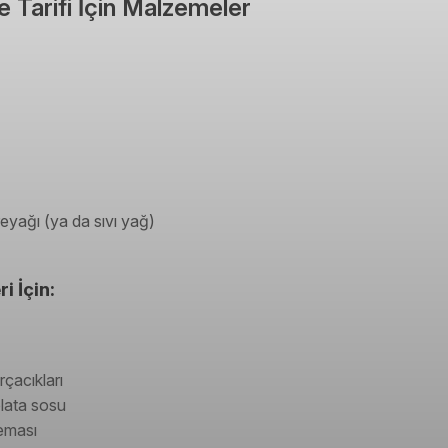
 Tarifi İçin Malzemeler
ereyağı (ya da sıvı yağ)
i İçin:
rçacıkları
lata sosu
eması