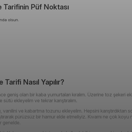
Tarifinin Püf Noktası
ında olsun.
Tarifi Nasıl Yapılır?
e geniş olan bir kaba yumurtaları kıralım. Üzerine toz şekeri ekl
e sütü ekleyelim ve tekrar karıştıralım.
nı, vanilini ve kabartma tozunu ekleyelim. Hepsini karıştırdıkta
ştırarak pürüzsüz bir hamur elde etmeliyiz. Kıvamı ne çok koyu 
r genelde.