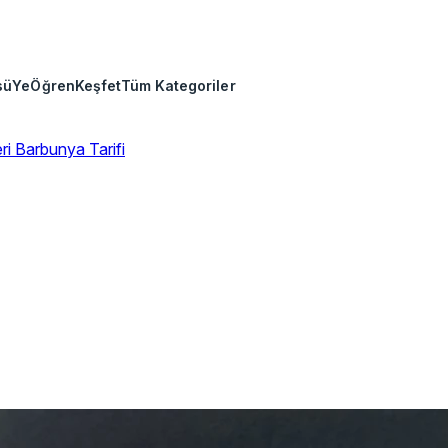
sü
Ye
Öğren
Keşfet
Tüm Kategoriler
eri
Barbunya Tarifi