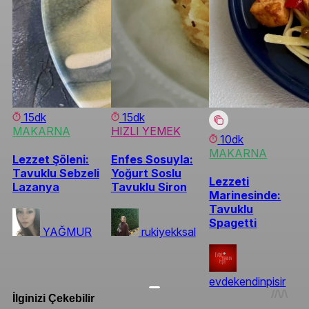
15dk
15dk
MAKARNA
HIZLI YEMEK
10dk
MAKARNA
Lezzet Şöleni:
Enfes Sosuyla:
Tavuklu Sebzeli
Yoğurt Soslu
Lezzeti
Lazanya
Tavuklu Siron
Marinesinde:
Tavuklu
Spagetti
YAĞMUR
rukiyekksal
evdekendinpisir