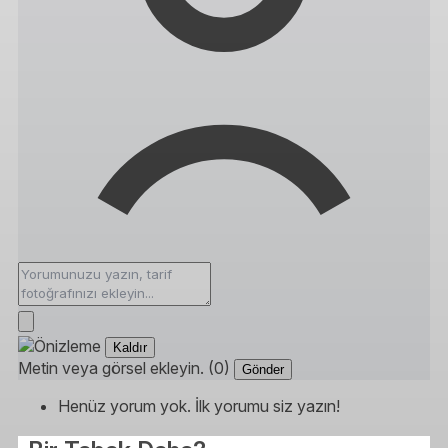
Kaldır
Metin veya görsel ekleyin. (0)
Gönder
Henüz yorum yok. İlk yorumu siz yazın!