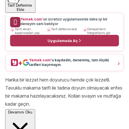
Tarif Defterime
Ekle
Yemek.com
'un ücretsiz uygulamasında daha iyi bir
deneyim seni bekliyor
Tarifi ekran
Tarif defterine ekle
Deneyenlerin
kapanmadan yap
fotoğraflarını gör
Uygulamada Aç
Yemek.com
'u kaydedin, denenmiş, tam ölçülü
+
tarifleri kaçırmayın.
Harika bir lezzet hem doyurucu hemde çok lezzetli.
Tavuklu makarna tarifi ile tadına doyum olmayacak enfes
bir makarna hazırlayacaksınız. Kolları sıvayın ve mutfağa
kadar geçin.
Devamını Oku