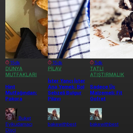
15dk
15dk
5dk
DÜNYA
PİLAV
TATLI
MUTFAKLARI
ATIŞTIRMALIK
İster Yancı İster
Hint
Ana Yemek: Bol
Sadece Üç
Mutfağından:
Sebzeli Bulgur
Malzemeli: Fit
Pakora
Pilavı
Gofret
Buket
Eyikudamacı
bakewithbest
bakewithbest
Dişçi