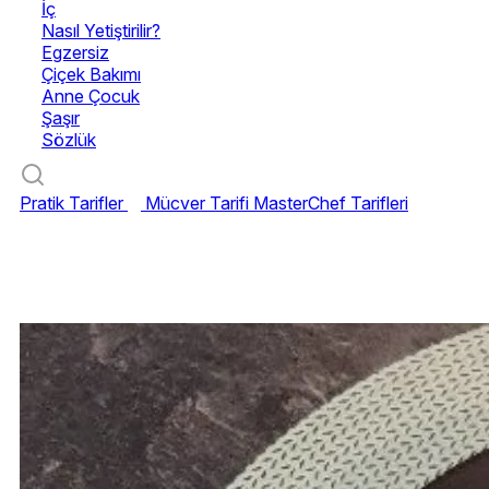
İç
Nasıl Yetiştirilir?
Egzersiz
Çiçek Bakımı
Anne Çocuk
Şaşır
Sözlük
Pratik Tarifler
Mücver Tarifi
MasterChef Tarifleri