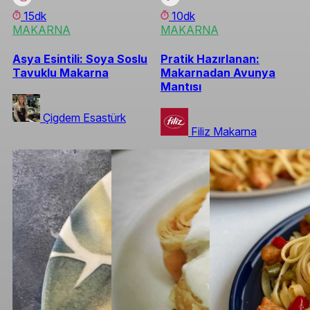
15dk
10dk
MAKARNA
MAKARNA
Asya Esintili: Soya Soslu
Pratik Hazırlanan:
Tavuklu Makarna
Makarnadan Avunya
Mantısı
Çigdem Esastürk
Filiz Makarna