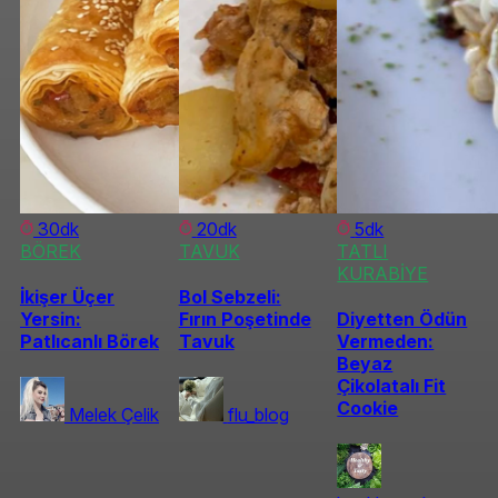
30dk
20dk
5dk
BÖREK
TAVUK
TATLI
KURABİYE
İkişer Üçer
Bol Sebzeli:
Yersin:
Fırın Poşetinde
Diyetten Ödün
Patlıcanlı Börek
Tavuk
Vermeden:
Beyaz
Çikolatalı Fit
Cookie
Melek Çelik
flu_blog