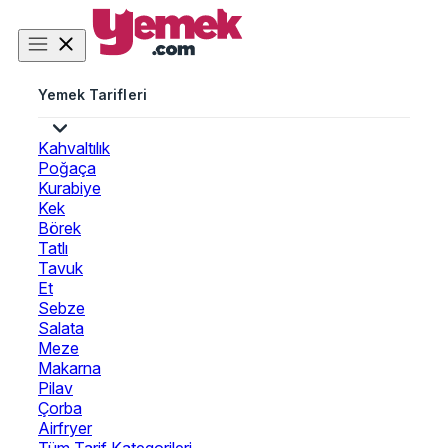
Yemek Tarifleri
Kahvaltılık
Poğaça
Kurabiye
Kek
Börek
Tatlı
Tavuk
Et
Sebze
Salata
Meze
Makarna
Pilav
Çorba
Airfryer