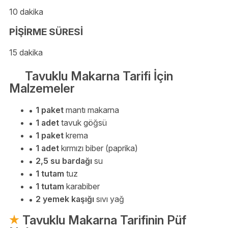
10 dakika
PİŞİRME SÜRESİ
15 dakika
Tavuklu Makarna Tarifi İçin
Malzemeler
1 paket
mantı makarna
1 adet
tavuk göğsü
1 paket
krema
1 adet
kırmızı biber (paprika)
2,5 su bardağı
su
1 tutam
tuz
1 tutam
karabiber
2 yemek kaşığı
sıvı yağ
Tavuklu Makarna Tarifinin Püf