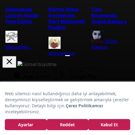
Geleneksel
Rafine Şeker
Tam
Lezzet: Klasik
İçermeyen:
Kıvamında:
Fırın Sütlaç
Dört Malzemeli
Soğuk Baklava
Puding
Sezgi
Misstarifler_
Karaca
avecummus
Tavuklu
Çabucak Hazır:
Kurumsal
Makarna Tarifi
En Popüler Tarifler
Popüler Yaz Tarifleri