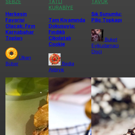
SEBZE
TATLI
TAVUK
KURABİYE
Herkesin
Şık Sunumlu:
Favorisi
Tam Kıvamında
Piliç Topkapı
Olacak: Fırın
Dokusuyla:
Karnabahar
Fındıklı
Topları
Çikolatalı
Buket
Cookie
Eyikudamacı
Dişçi
Ülken
Büber
Bedia
Akbıyık