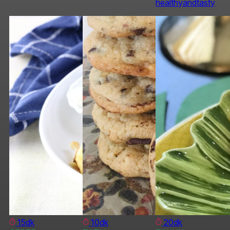
healthyandtasty
15dk
10dk
20dk