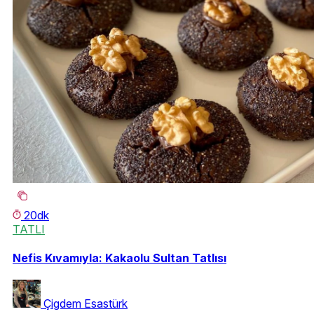
20dk
TATLI
Nefis Kıvamıyla: Kakaolu Sultan Tatlısı
Çigdem Esastürk