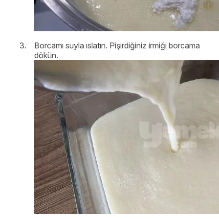
Borcamı suyla ıslatın. Pişirdiğiniz irmiği borcama
dökün.