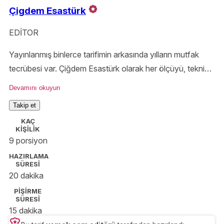
Çigdem Esastürk
EDİTOR
Yayınlanmış binlerce tarifimin arkasında yılların mutfak
tecrübesi var. Çiğdem Esastürk olarak her ölçüyü, tekniği
ve püf noktasını özenle aktarıyor; Yemek.com okurlarını
Devamını okuyun
denenmiş ve güvenilir tariflerle buluşturuyorum.
Takip et
KAÇ
KİŞİLİK
9 porsiyon
HAZIRLAMA
SÜRESİ
20 dakika
PİŞİRME
SÜRESİ
15 dakika