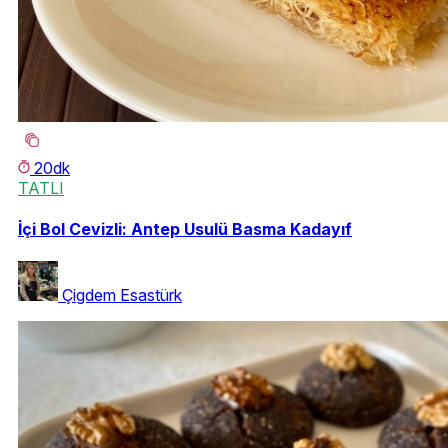
20dk
TATLI
İçi Bol Cevizli: Antep Usulü Basma Kadayıf
Çigdem Esastürk