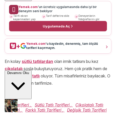
Yemek.com
'un ücretsiz uygulamasında daha iyi bir
deneyim seni bekliyor
Tarifi ekran
Tarif defterine ekle
Deneyenlerin
kapanmadan yap
fotoğraflarını gör
Uygulamada Aç
Yemek.com
'u kaydedin, denenmiş, tam ölçülü
+
tarifleri kaçırmayın.
En kolay
sütlü tatlılardan
olan irmik tatlısını bu kez
çikolatalı
sosla buluşturuyoruz. Hem çok pratik hem de
Devamını Oku
çok lezzetli bir
tatlı
oluyor. Tüm misafirleriniz bayılacak. O
zaman buyurun tarifimize.
Afiyet olsun!
Tatlı Tarifleri
,
Sütlü Tatlı Tarifleri
,
Çikolatalı Tatlı
Tarifleri
,
Farklı Tatlı Tarifleri
,
Değişik Tatlı Tarifleri