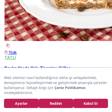
15dk
TATLI
Başka Yerde Yok: Tiramisu Güllaç
Leyla Günbay