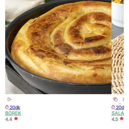
20dk
20dk
BÖREK
SALAT
4.4
4.5