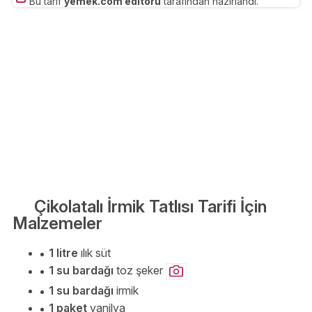
Bu tarif
yemek.com editörü
tarafından hazırlandı.
Çikolatalı İrmik Tatlısı Tarifi İçin
Malzemeler
1 litre
ılık süt
1 su bardağı
toz şeker
1 su bardağı
irmik
1 paket
vanilya