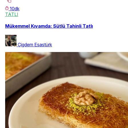
10dk
TATLI
Mükemmel Kıvamda: Sütlü Tahinli Tatlı
Çigdem Esastürk