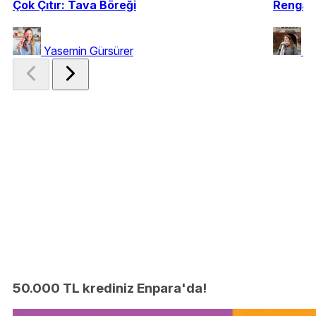
Çok Çıtır: Tava Böreği
Rengare
Yasemin Gürsürer
Ne
50.000 TL krediniz Enpara'da!