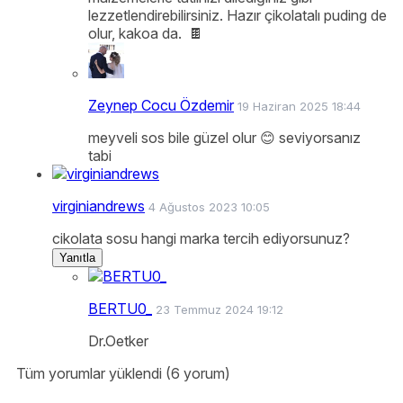
lezzetlendirebilirsiniz. Hazır çikolatalı puding de
olur, kakoa da. 🍫
Zeynep Cocu Özdemir
19 Haziran 2025 18:44
meyveli sos bile güzel olur 😊 seviyorsanız
tabi
virginiandrews
4 Ağustos 2023 10:05
cikolata sosu hangi marka tercih ediyorsunuz?
Yanıtla
BERTU0_
23 Temmuz 2024 19:12
Dr.Oetker
Tüm yorumlar yüklendi (6 yorum)