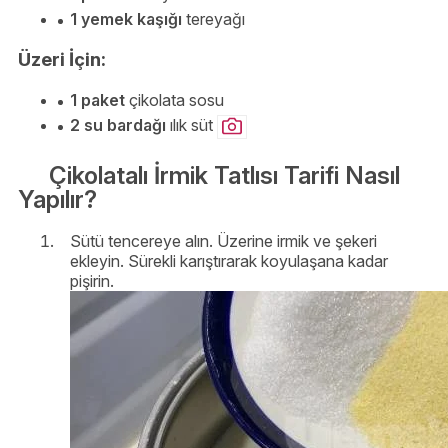
1 yemek kaşığı
tereyağı
Üzeri İçin:
1 paket
çikolata sosu
2 su bardağı
ılık süt
Çikolatalı İrmik Tatlısı Tarifi Nasıl
Yapılır?
Sütü tencereye alın. Üzerine irmik ve şekeri
ekleyin. Sürekli karıştırarak koyulaşana kadar
pişirin.