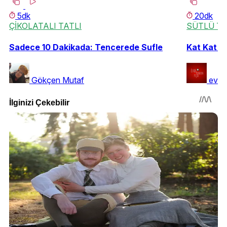
5dk
20dk
ÇİKOLATALI TATLI
SÜTLÜ TA
Sadece 10 Dakikada: Tencerede Sufle
Kat Kat Le
Gökçen Mutaf
evde