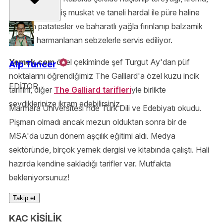
süt, rendelenmiş muskat ve taneli hardal ile püre haline
getirilen patatesler ve baharatlı yağla fırınlanıp balzamik
sirke ile harmanlanan sebzelerle servis ediliyor.
Yemek.com
özel çekiminde şef Turgut Ay'dan püf
Alp Tuncer
noktalarını öğrendiğimiz The Galliard'a özel kuzu incik
EDİTOR
tarifini, diğer
The Galliard tarifleri
yle birlikte
sevdiklerinize ikram edebilirsiniz.
Marmara Üniversitesi'nde Türk Dili ve Edebiyatı okudu.
Pişman olmadı ancak mezun olduktan sonra bir de
MSA'da uzun dönem aşçılık eğitimi aldı. Medya
sektöründe, birçok yemek dergisi ve kitabında çalıştı. Hali
hazırda kendine sakladığı tarifler var. Mutfakta
bekleniyorsunuz!
Takip et
KAÇ KİŞİLİK