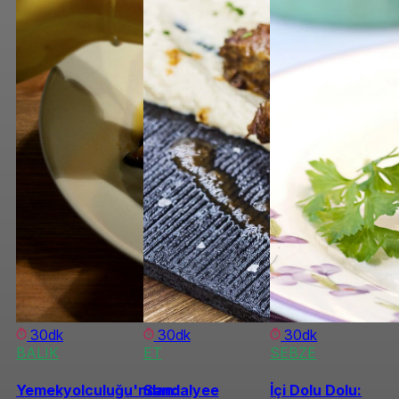
30dk
30dk
30dk
BALIK
ET
SEBZE
Yemekyolculuğu'ndan:
Sandalyee
İçi Dolu Dolu: