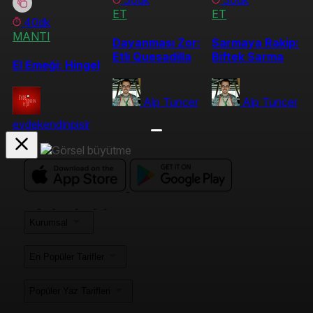
ET
ET
40dk
MANTI
Dayanması Zor:
Sarmaya Rakip:
Etli Quesadilla
Biftek Sarma
El Emeği: Hingel
Alp Tuncer
Alp Tuncer
evdekendinpisir
Kurumsal
En Popüler Tarifler
Popüler Yaz Tarifleri