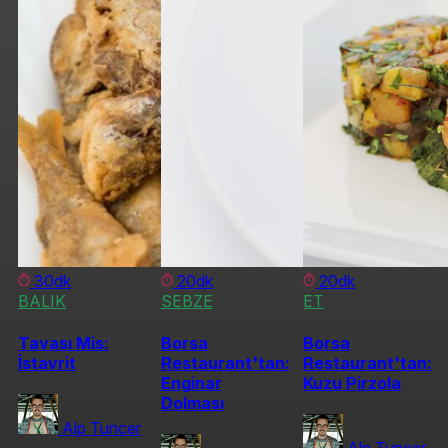
30dk
20dk
20dk
BALIK
SEBZE
ET
Tavası Mis:
Borsa
Borsa
İstavrit
Restaurant'tan:
Restaurant'tan:
Enginar
Kuzu Pirzola
Dolması
Alp Tuncer
Alp Tuncer