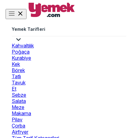
Yemek Tarifleri
Kahvaltılık
Poğaça
Kurabiye
Kek
Börek
Tatlı
Tavuk
Et
Sebze
Salata
Meze
Makarna
Pilav
Çorba
Airfryer