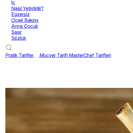
İç
Nasıl Yetiştirilir?
Egzersiz
Çiçek Bakımı
Anne Çocuk
Şaşır
Sözlük
Pratik Tarifler
Mücver Tarifi
MasterChef Tarifleri