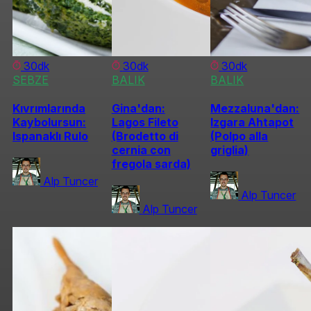
30dk
30dk
30dk
SEBZE
BALIK
BALIK
Kıvrımlarında
Gina'dan:
Mezzaluna'dan:
Kaybolursun:
Lagos Fileto
Izgara Ahtapot
Ispanaklı Rulo
(Brodetto di
(Polpo alla
cernia con
griglia)
fregola sarda)
Alp Tuncer
Alp Tuncer
Alp Tuncer