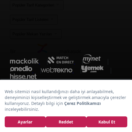
Popüler Tarif Kategorileri
Popüler Tarif Listeleri
Popüler Mekan Yazıları
Bir
markasıdır.
Kuzu İncik
The Galliard'dan:
Tarifi