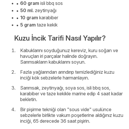
60 gram
isli bbq sos
50 ml.
zeytinyağı
10 gram
karabiber
5 gram
taze kekik
Kuzu İncik Tarifi Nasıl Yapılır?
Kabuklarını soyduğunuz kereviz, kuru soğan ve
havuçları iri parçalar halinde doğrayın.
Sarımsakların kabuklarını soyun.
Fazla yağlarından arındırıp temizlediğiniz kuzu
inciği kök sebzelerle harmanlayın.
Sarımsak, zeytinyağı, soya sos, isli bbq sos,
karabiber ve taze kekikle marine edip 4 saat kadar
bekletin.
Bir pişirme tekniği olan "sous vide" usulünce
sebzelerle birlikte vakum poşetlerine aldığınız kuzu
inciği, 65 derecede 36 saat pişirin.