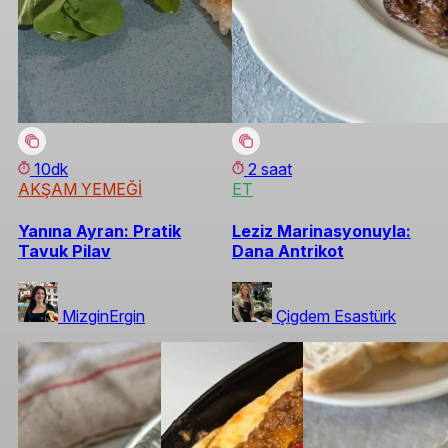
10dk
2 saat
AKŞAM YEMEĞİ
ET
Yanına Ayran: Pratik
Leziz Marinasyonuyla:
Tavuk Pilav
Dana Antrikot
MizginErgin
Çigdem Esastürk