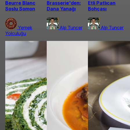
Beurre Blanc
Brasserie'den:
Etli Patlıcan
Soslu Somon
Dana Yanağı
Bohçası
Yemek
Alp Tuncer
Alp Tuncer
Yolculuğu