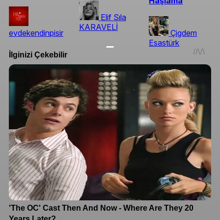
Haşlama
Elif Sıla
KARAVELİ
evdekendinpisir
Çigdem
Esastürk