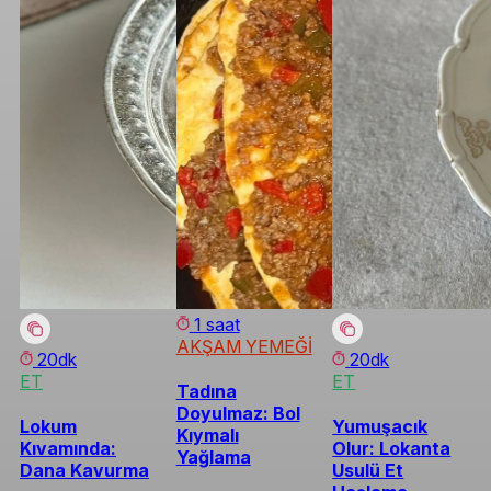
1 saat
AKŞAM YEMEĞİ
20dk
20dk
ET
ET
Tadına
Doyulmaz: Bol
Lokum
Yumuşacık
Kıymalı
Kıvamında:
Olur: Lokanta
Yağlama
Dana Kavurma
Usulü Et