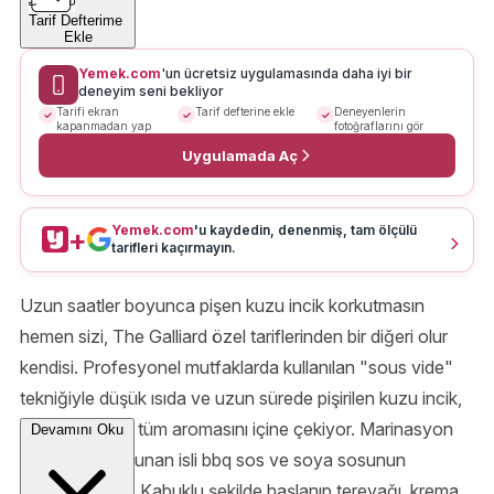
Tarif Defterime
Ekle
Yemek.com
'un ücretsiz uygulamasında daha iyi bir
deneyim seni bekliyor
Tarifi ekran
Tarif defterine ekle
Deneyenlerin
kapanmadan yap
fotoğraflarını gör
Uygulamada Aç
Yemek.com
'u kaydedin, denenmiş, tam ölçülü
+
tarifleri kaçırmayın.
Uzun saatler boyunca pişen kuzu incik korkutmasın
hemen sizi, The Galliard özel tariflerinden bir diğeri olur
kendisi. Profesyonel mutfaklarda kullanılan "sous vide"
tekniğiyle düşük ısıda ve uzun sürede pişirilen kuzu incik,
kök sebzelerin tüm aromasını içine çekiyor. Marinasyon
Devamını Oku
karışımında bulunan isli bbq sos ve soya sosunun
lezzetini alıyor. Kabuklu şekilde haşlanıp tereyağı, krema,