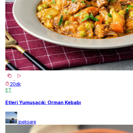
20dk
ET
Etleri Yumuşacık: Orman Kebabı
ipeksare